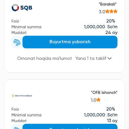
"Barakali"
3.0
20%
Foiz
1,000,000 So’m
Minimal summa
24 oy
Muddat
Buyurtma yuborish
Omonat haqida ma'lumot
Yana 1 ta taklif
"OFB Ishonch"
1.0
20%
Foiz
1,000,000 So’m
Minimal summa
13 oy
Muddat