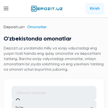
Kirish
Depozit.uz
Omonatlar
O'zbekistonda omonatlar
Depozit.uz yordamida milliy va xorijiy valyutadagi eng
yuqori foizli hamda eng qulay omonatlar va depozitlarni
tanlang. Barcha xorijiy valyutadagi omonatlar, onlayn
omonatlarni bir joyda solishtiring va eng yaxshisini tanlang
va omonat uchun buyurtma yuboring.
So’m