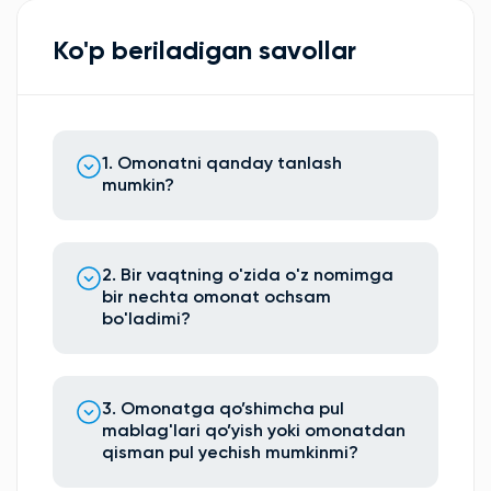
Ko'p beriladigan savollar
1. Omonatni qanday tanlash
mumkin?
2. Bir vaqtning o'zida o'z nomimga
bir nechta omonat ochsam
bo'ladimi?
3. Omonatga qo’shimcha pul
mablag'lari qo’yish yoki omonatdan
qisman pul yechish mumkinmi?