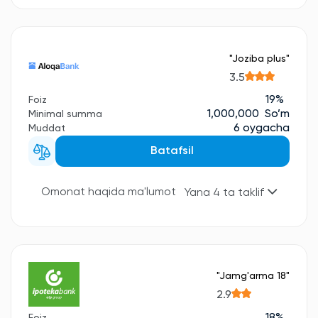
"Joziba plus"
3.5
19%
Foiz
1,000,000 So’m
Minimal summa
6 oygacha
Muddat
Batafsil
Omonat haqida ma'lumot
Yana 4 ta taklif
"Jamg'arma 18"
2.9
18%
Foiz