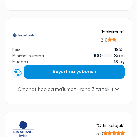
"Maksimum"
2.0
18%
Foiz
100,000 So’m
Minimal summa
18 oy
Muddat
Buyurtma yuborish
Omonat haqida ma'lumot
Yana 3 ta taklif
"Oltin kelajak"
5.0