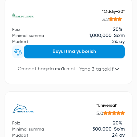
"Oddiy-20"
3.2
20%
Foiz
1,000,000 So’m
Minimal summa
24 oy
Muddat
Buyurtma yuborish
Omonat haqida ma'lumot
Yana 3 ta taklif
"Universal"
5.0
20%
Foiz
500,000 So’m
Minimal summa
24 oy
Muddat