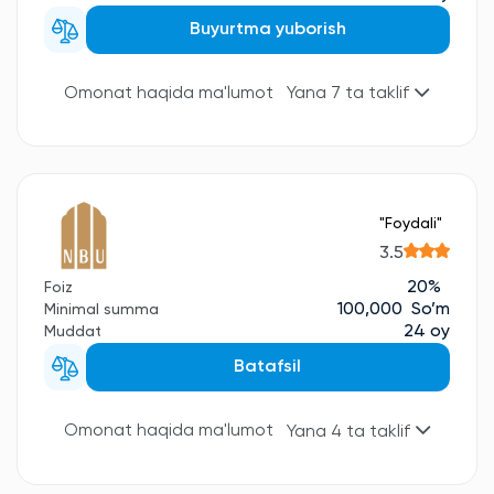
Buyurtma yuborish
Omonat haqida ma'lumot
Yana 7 ta taklif
"Foydali"
3.5
20%
Foiz
100,000 So’m
Minimal summa
24 oy
Muddat
Batafsil
Omonat haqida ma'lumot
Yana 4 ta taklif