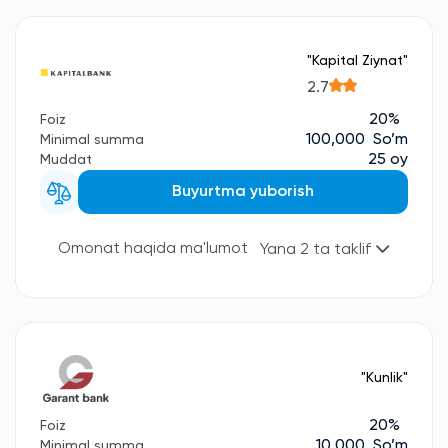
"Kapital Ziynat"
2.7
20%
Foiz
100,000 So’m
Minimal summa
25 oy
Muddat
Buyurtma yuborish
Omonat haqida ma'lumot
Yana 2 ta taklif
"Kunlik"
20%
Foiz
10,000 So’m
Minimal summa