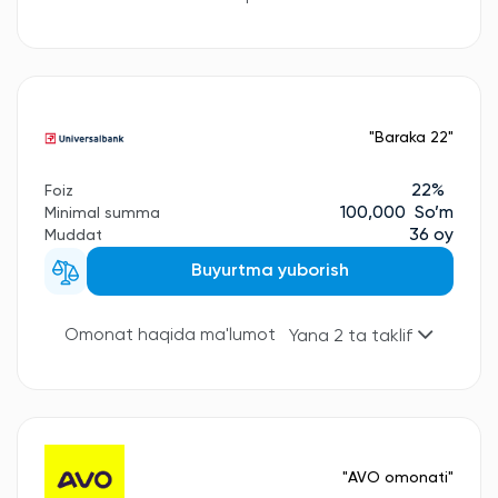
"Baraka 22"
22%
Foiz
100,000 So’m
Minimal summa
36 oy
Muddat
Buyurtma yuborish
Omonat haqida ma'lumot
Yana 2 ta taklif
"AVO omonati"