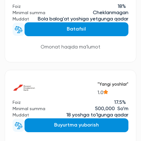
18%
Foiz
Cheklanmagan
Minimal summa
Bola balog'at yoshiga yetgunga qadar
Muddat
Batafsil
Omonat haqida ma'lumot
"Yangi yoshlar"
1.0
17.5%
Foiz
500,000 So’m
Minimal summa
18 yoshga to'lgunga qadar
Muddat
Buyurtma yuborish