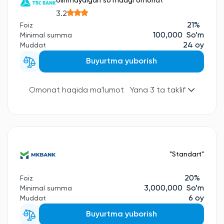
olinmaydigan so'mdagi omonat"
3.2
21%
Foiz
100,000 So’m
Minimal summa
24 oy
Muddat
Buyurtma yuborish
Omonat haqida ma'lumot
Yana 3 ta taklif
"Standart"
20%
Foiz
3,000,000 So’m
Minimal summa
6 oy
Muddat
Buyurtma yuborish