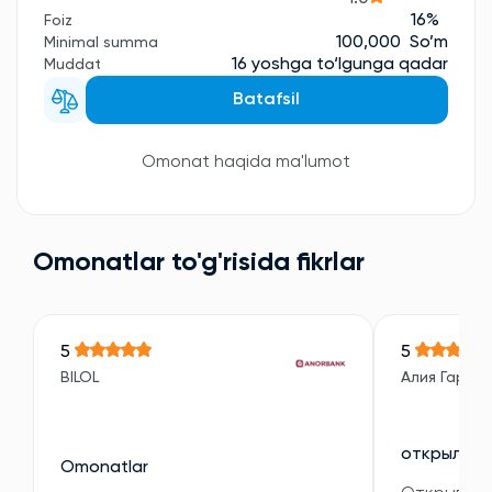
16%
Foiz
100,000 So’m
Minimal summa
16 yoshga to‘lgunga qadar
Muddat
Batafsil
Omonat haqida ma'lumot
Omonatlar to'g'risida fikrlar
5
5
BILOL
Алия Гарип
открыла в
Omonatlar