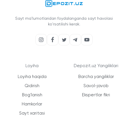
Sayt ma'lumotlaridan foydalanganda sayt havolasi
ko'rsatilishi kerak.
Loyiha
Depozit.uz Yangiliklari
Loyiha haqida
Barcha yangiliklar
Qidirish
Savol-javob
Bog'lanish
Ekspertlar fikri
Hamkorlar
Sayt xaritasi