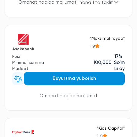
Omonat haqida ma'lumot
Yana 1 ta taklif
"Maksimal foyda"
1.9
17%
Foiz
100,000 So’m
Minimal summa
13 oy
Muddat
Buyurtma yuborish
Omonat haqida ma'lumot
"Kids Сapital"
1.0