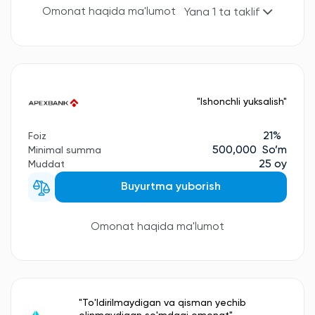
Omonat haqida ma'lumot
Yana 1 ta taklif
"Ishonchli yuksalish"
21%
Foiz
500,000 So’m
Minimal summa
25 oy
Muddat
Buyurtma yuborish
Omonat haqida ma'lumot
"To'ldirilmaydigan va qisman yechib