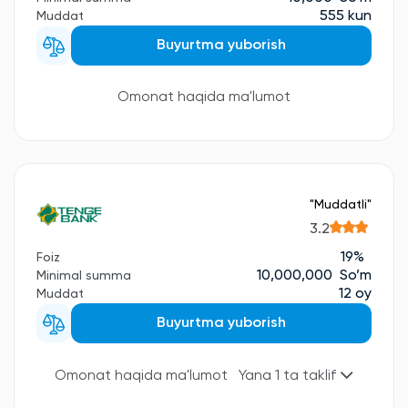
555 kun
Muddat
Buyurtma yuborish
Omonat haqida ma'lumot
"Muddatli"
3.2
19%
Foiz
10,000,000 So’m
Minimal summa
12 oy
Muddat
Buyurtma yuborish
Omonat haqida ma'lumot
Yana 1 ta taklif