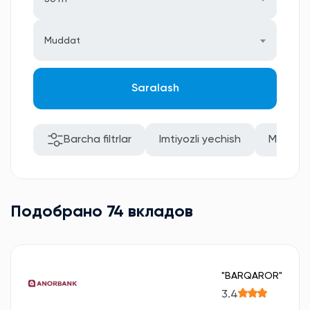
Muddat
Saralash
Barcha filtrlar
Imtiyozli yechish
Mablag'
Подобрано 74 вкладов
"BARQAROR"
3.4