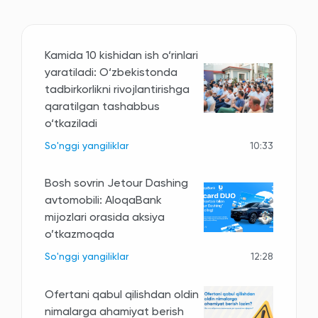
Kamida 10 kishidan ish o‘rinlari
yaratiladi: O‘zbekistonda
tadbirkorlikni rivojlantirishga
qaratilgan tashabbus
o‘tkaziladi
So'nggi yangiliklar
10:33
Bosh sovrin Jetour Dashing
avtomobili: AloqaBank
mijozlari orasida aksiya
o’tkazmoqda
So'nggi yangiliklar
12:28
Ofertani qabul qilishdan oldin
nimalarga ahamiyat berish