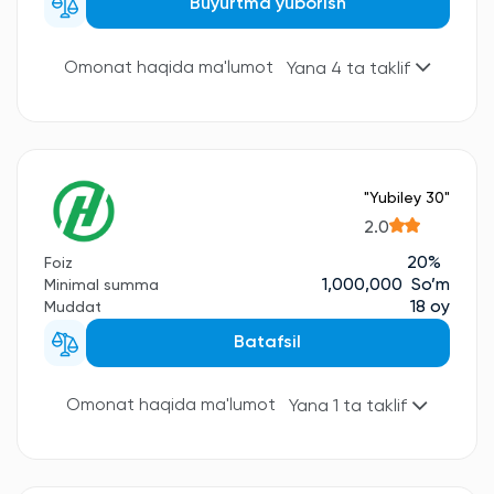
Buyurtma yuborish
Omonat haqida ma'lumot
Yana 4 ta taklif
"Yubiley 30"
2.0
20%
Foiz
1,000,000 So’m
Minimal summa
18 oy
Muddat
Batafsil
Omonat haqida ma'lumot
Yana 1 ta taklif