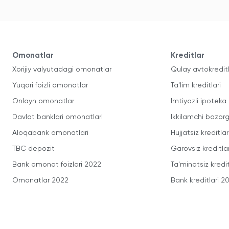
Omonatlar
Kreditlar
Xorijiy valyutadagi omonatlar
Qulay avtokredit
Yuqori foizli omonatlar
Ta'lim kreditlari
Onlayn omonatlar
Imtiyozli ipoteka
Davlat banklari omonatlari
Ikkilamchi bozorg
Aloqabank omonatlari
Hujjatsiz kreditlar
TBC depozit
Garovsiz kreditla
Bank omonat foizlari 2022
Ta'minotsiz kredit
Omonatlar 2022
Bank kreditlari 2