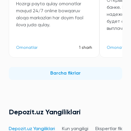
Открывала
Hozirgi payta qulay omonatlar
банке. Выб
mavjud 24/7 online bowqaruv
надежность
aloqa markazlari har doyim faol
будет ста
ilova juda qulay.
выплачива
Omonatlar
1 sharh
Omonatlar
Barcha fikrlar
Depozit.uz Yangiliklari
Depozit.uz Yangiliklari
Kun yangiligi
Ekspertlar fikri