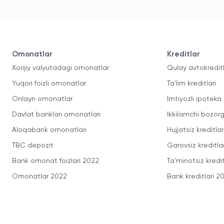
Omonatlar
Kreditlar
Xorijiy valyutadagi omonatlar
Qulay avtokredit
Yuqori foizli omonatlar
Ta'lim kreditlari
Onlayn omonatlar
Imtiyozli ipoteka
Davlat banklari omonatlari
Ikkilamchi bozorg
Aloqabank omonatlari
Hujjatsiz kreditlar
TBC depozit
Garovsiz kreditla
Bank omonat foizlari 2022
Ta'minotsiz kredit
Omonatlar 2022
Bank kreditlari 2