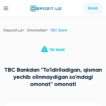
Kirish
Depozit.uz
Omonatlar
TBC Bank
TBC Bankdan
"To'ldiriladigan, qisman
yechib olinmaydigan so'mdagi
omonat"
omonati