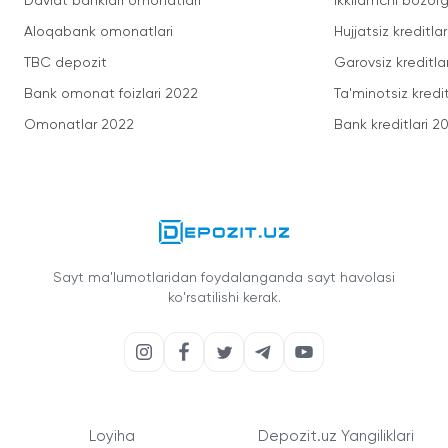
Davlat banklari omonatlari
Ikkilamchi bozorg
Aloqabank omonatlari
Hujjatsiz kreditlar
TBC depozit
Garovsiz kreditla
Bank omonat foizlari 2022
Ta'minotsiz kredit
Omonatlar 2022
Bank kreditlari 2
Sayt ma'lumotlaridan foydalanganda sayt havolasi
ko'rsatilishi kerak.
Loyiha
Depozit.uz Yangiliklari