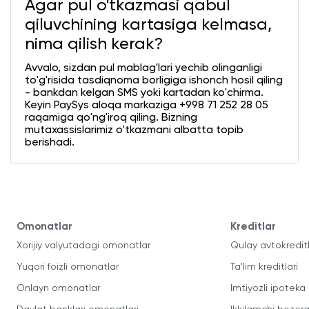
Agar pul o'tkazmasi qabul
qiluvchining kartasiga kelmasa,
nima qilish kerak?
Avvalo, sizdan pul mablag'lari yechib olinganligi
to'g'risida tasdiqnoma borligiga ishonch hosil qiling
- bankdan kelgan SMS yoki kartadan ko'chirma.
Keyin PaySys aloqa markaziga +998 71 252 28 05
raqamiga qo'ng'iroq qiling. Bizning
mutaxassislarimiz o'tkazmani albatta topib
berishadi.
Omonatlar
Kreditlar
Xorijiy valyutadagi omonatlar
Qulay avtokredit
Yuqori foizli omonatlar
Ta'lim kreditlari
Onlayn omonatlar
Imtiyozli ipoteka