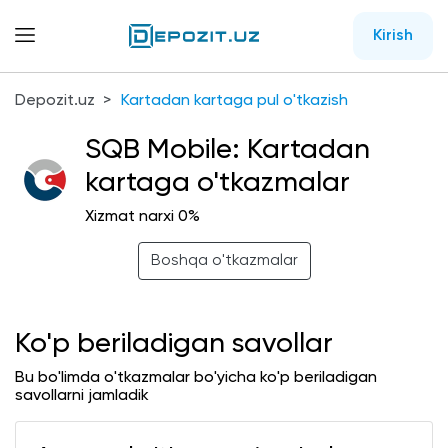
Kirish
Depozit.uz
Kartadan kartaga pul o'tkazish
SQB Mobile: Kartadan
kartaga o'tkazmalar
Xizmat narxi 0%
Boshqa o'tkazmalar
Ko'p beriladigan savollar
Bu bo'limda o'tkazmalar bo'yicha ko'p beriladigan
savollarni jamladik