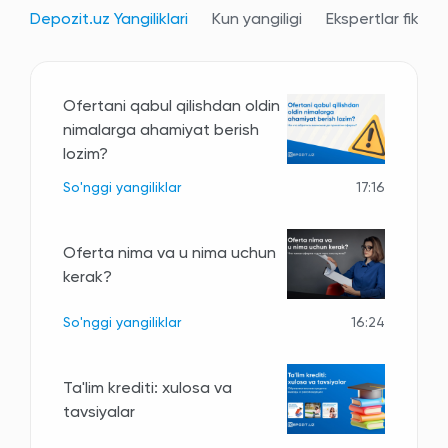
Depozit.uz Yangiliklari
Kun yangiligi
Ekspertlar fikri
Ofertani qabul qilishdan oldin
nimalarga ahamiyat berish
lozim?
So'nggi yangiliklar
17:16
Oferta nima va u nima uchun
kerak?
So'nggi yangiliklar
16:24
Ta'lim krediti: xulosa va
tavsiyalar