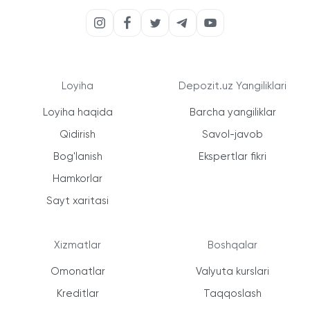
Loyiha
Depozit.uz Yangiliklari
Loyiha haqida
Barcha yangiliklar
Qidirish
Savol-javob
Bog'lanish
Ekspertlar fikri
Hamkorlar
Sayt xaritasi
Xizmatlar
Boshqalar
Omonatlar
Valyuta kurslari
Kreditlar
Taqqoslash