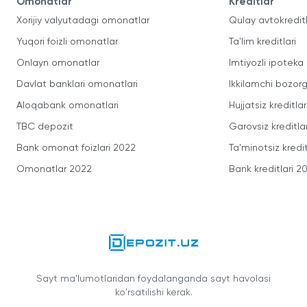
Omonatlar
Kreditlar
Xorijiy valyutadagi omonatlar
Qulay avtokredit
Yuqori foizli omonatlar
Ta'lim kreditlari
Onlayn omonatlar
Imtiyozli ipoteka
Davlat banklari omonatlari
Ikkilamchi bozorg
Aloqabank omonatlari
Hujjatsiz kreditlar
TBC depozit
Garovsiz kreditla
Bank omonat foizlari 2022
Ta'minotsiz kredit
Omonatlar 2022
Bank kreditlari 2
Sayt ma'lumotlaridan foydalanganda sayt havolasi
ko'rsatilishi kerak.