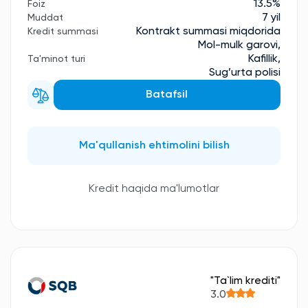
13.5%
Foiz
7 yil
Muddat
Kontrakt summasi miqdorida
Kredit summasi
Mol-mulk garovi,
Kafillik,
Ta'minot turi
Sug’urta polisi
Batafsil
Ma'qullanish ehtimolini bilish
Kredit haqida ma'lumotlar
"Ta`lim krediti"
3.0