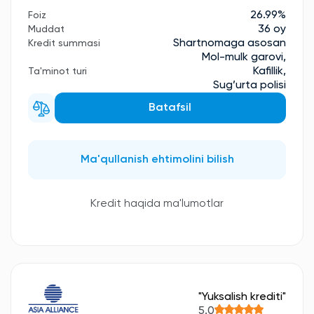
26.99%
Foiz
36 oy
Muddat
Shartnomaga asosan
Kredit summasi
Mol-mulk garovi,
Kafillik,
Ta'minot turi
Sug’urta polisi
Batafsil
Ma'qullanish ehtimolini bilish
Kredit haqida ma'lumotlar
"Yuksalish krediti"
5.0