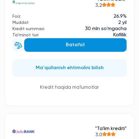
3.2
26.9%
Foiz
2 yil
Muddat
30 mln so'mgacha
Kredit summasi
Kafillik
Ta'minot turi
Batafsil
Ma'qullanish ehtimolini bilish
Kredit haqida ma'lumotlar
"Ta'lim krediti"
3.0