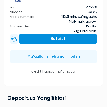
27.99%
Foiz
36 oy
Muddat
112.5 mln. so'mgacha
Kredit summasi
Mol-mulk garovi,
Kafillik,
Ta'minot turi
Sug’urta polisi
Batafsil
Ma'qullanish ehtimolini bilish
Kredit haqida ma'lumotlar
Depozit.uz Yangiliklari