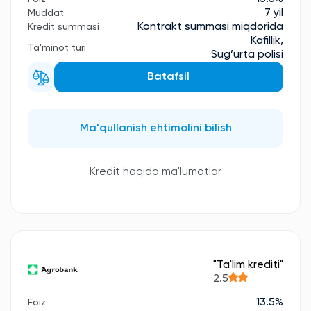
7 yil
Muddat
Kontrakt summasi miqdorida
Kredit summasi
Kafillik,
Ta'minot turi
Sug’urta polisi
Batafsil
Ma'qullanish ehtimolini bilish
Kredit haqida ma'lumotlar
"Ta'lim krediti"
2.5
13.5%
Foiz