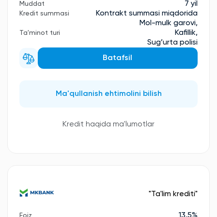
7 yil
Muddat
Kontrakt summasi miqdorida
Kredit summasi
Mol-mulk garovi,
Kafillik,
Ta'minot turi
Sug’urta polisi
Batafsil
Ma'qullanish ehtimolini bilish
Kredit haqida ma'lumotlar
"Ta'lim krediti"
13.5%
Foiz