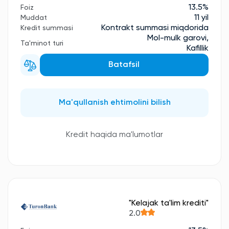
13.5%
Foiz
11 yil
Muddat
Kontrakt summasi miqdorida
Kredit summasi
Mol-mulk garovi,
Ta'minot turi
Kafillik
Batafsil
Ma'qullanish ehtimolini bilish
Kredit haqida ma'lumotlar
"Kelajak ta'lim krediti"
2.0