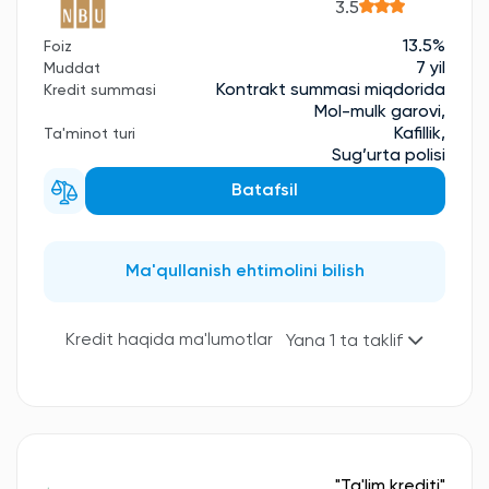
3.5
13.5%
Foiz
7 yil
Muddat
Kontrakt summasi miqdorida
Kredit summasi
Mol-mulk garovi,
Kafillik,
Ta'minot turi
Sug’urta polisi
Batafsil
Ma'qullanish ehtimolini bilish
Kredit haqida ma'lumotlar
Yana 1 ta taklif
"Ta'lim krediti"