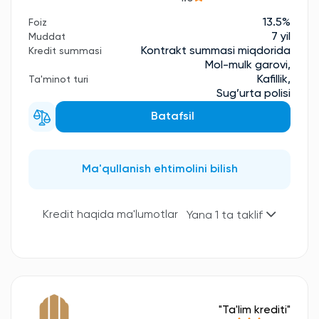
13.5%
Foiz
7 yil
Muddat
Kontrakt summasi miqdorida
Kredit summasi
Mol-mulk garovi,
Kafillik,
Ta'minot turi
Sug’urta polisi
Batafsil
Ma'qullanish ehtimolini bilish
Kredit haqida ma'lumotlar
Yana 1 ta taklif
"Ta'lim krediti"