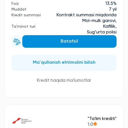
13.5%
Foiz
7 yil
Muddat
Kontrakt summasi miqdorida
Kredit summasi
Mol-mulk garovi,
Kafillik,
Ta'minot turi
Sug’urta polisi
Batafsil
Ma'qullanish ehtimolini bilish
Kredit haqida ma'lumotlar
"Ta'lim krediti"
1.0