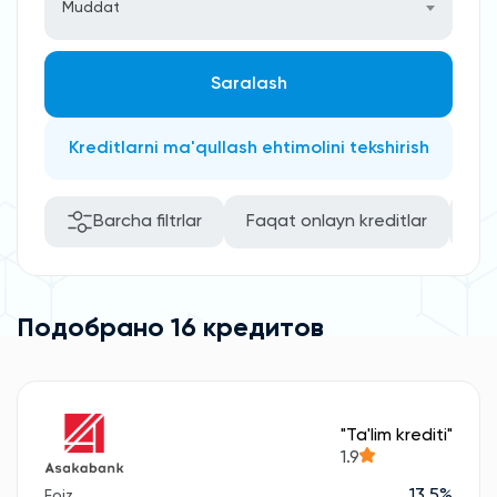
Muddat
Saralash
Kreditlarni ma'qullash ehtimolini tekshirish
Barcha filtrlar
Faqat onlayn kreditlar
Kafi
Подобрано 16 кредитов
"Ta'lim krediti"
1.9
13.5%
Foiz