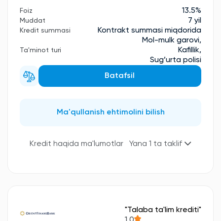
13.5%
Foiz
7 yil
Muddat
Kontrakt summasi miqdorida
Kredit summasi
Mol-mulk garovi,
Kafillik,
Ta'minot turi
Sug’urta polisi
Batafsil
Ma'qullanish ehtimolini bilish
Kredit haqida ma'lumotlar
Yana 1 ta taklif
"Talaba ta'lim krediti"
1.0