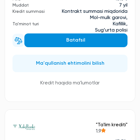
7 yil
Muddat
Kontrakt summasi miqdorida
Kredit summasi
Mol-mulk garovi,
Kafillik,
Ta'minot turi
Sug’urta polisi
Batafsil
Ma'qullanish ehtimolini bilish
Kredit haqida ma'lumotlar
"Ta'lim krediti"
1.9