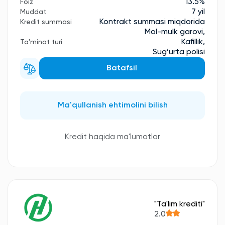
13.5%
Foiz
7 yil
Muddat
Kontrakt summasi miqdorida
Kredit summasi
Mol-mulk garovi,
Kafillik,
Ta'minot turi
Sug’urta polisi
Batafsil
Ma'qullanish ehtimolini bilish
Kredit haqida ma'lumotlar
"Ta'lim krediti"
2.0