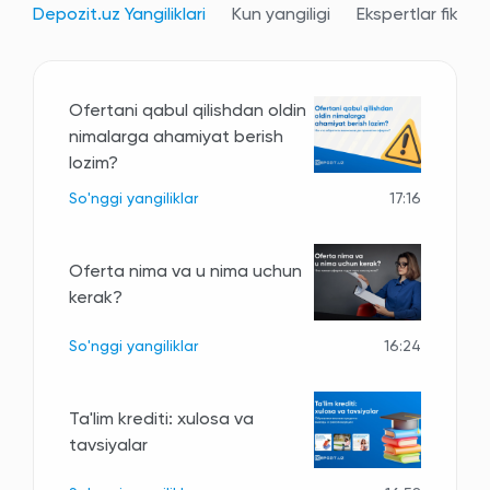
Depozit.uz Yangiliklari
Kun yangiligi
Ekspertlar fikri
Ofertani qabul qilishdan oldin
nimalarga ahamiyat berish
lozim?
So'nggi yangiliklar
17:16
Oferta nima va u nima uchun
kerak?
So'nggi yangiliklar
16:24
Ta'lim krediti: xulosa va
tavsiyalar