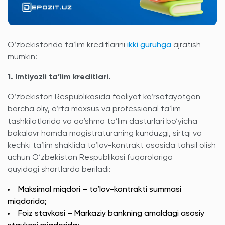
O‘zbekistonda ta’lim kreditlarini
ikki guruhga
ajratish
mumkin:
1. Imtiyozli ta’lim kreditlari.
O‘zbekiston Respublikasida faoliyat ko‘rsatayotgan
barcha oliy, o‘rta maxsus va professional ta’lim
tashkilotlarida va qo‘shma ta’lim dasturlari bo‘yicha
bakalavr hamda magistraturaning kunduzgi, sirtqi va
kechki ta’lim shaklida to‘lov-kontrakt asosida tahsil olish
uchun O‘zbekiston Respublikasi fuqarolariga
quyidagi shartlarda beriladi:
Maksimal miqdori – to’lov-kontrakti summasi
miqdorida;
Foiz stavkasi – Markaziy bankning amaldagi asosiy