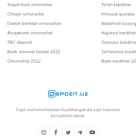
Yuqori foizli omonatlar
Ta'lim kreditlari
Onlayn omonatlar
Imtiyozli ipoteka
Davlat banklari omonatlari
Ikkilamchi bozorg
Aloqabank omonatlari
Hujjatsiz kreditlar
TBC depozit
Garovsiz kreditla
Bank omonat foizlari 2022
Ta'minotsiz kredit
Omonatlar 2022
Bank kreditlari 2
Sayt ma'lumotlaridan foydalanganda sayt havolasi
ko'rsatilishi kerak.