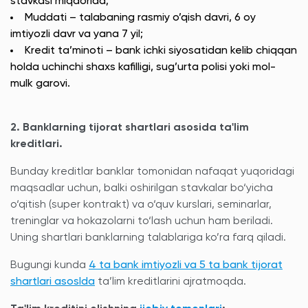
stavkasi miqdorida;
Muddati – talabaning rasmiy o’qish davri, 6 oy
imtiyozli davr va yana 7 yil;
Kredit ta’minoti – bank ichki siyosatidan kelib chiqqan
holda uchinchi shaxs kafilligi, sug’urta polisi yoki mol-
mulk garovi.
2. Banklarning tijorat shartlari asosida ta'lim
kreditlari.
Bunday kreditlar banklar tomonidan nafaqat yuqoridagi
maqsadlar uchun, balki oshirilgan stavkalar bo‘yicha
o‘qitish (super kontrakt) va o‘quv kurslari, seminarlar,
treninglar va hokazolarni to‘lash uchun ham beriladi.
Uning shartlari banklarning talablariga ko’ra farq qiladi.
Bugungi kunda
4 ta bank imtiyozli va 5 ta bank tijorat
shartlari asosIda
ta’lim kreditlarini ajratmoqda.