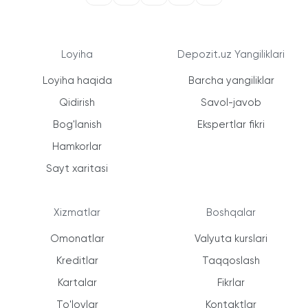
Loyiha
Depozit.uz Yangiliklari
Loyiha haqida
Barcha yangiliklar
Qidirish
Savol-javob
Bog'lanish
Ekspertlar fikri
Hamkorlar
Sayt xaritasi
Xizmatlar
Boshqalar
Omonatlar
Valyuta kurslari
Kreditlar
Taqqoslash
Kartalar
Fikrlar
To'lovlar
Kontaktlar