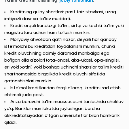
Ta'lim kreditini olishning
ijobiy tomonlari
:
Kreditning qulay shartlari: past foiz stavkasi, uzoq
imtiyozli davr va to'lov muddati.
Kredit orqali kunduzgi ta'lim, sirtqi va kechki ta'lim yoki
magistratura uchun ham to'lash mumkin.
Moliyaviy ahvolidan qat'i nazar, deyarli har qanday
iste'molchi bu kreditdan foydalanishi mumkin, chunki
kredit oluvchining doimiy daromad manbaiga ega
bo‘lgan oila a'zolari (ota-onasi, aka-ukasi, opa-singlisi,
eri yoki xotini) yoki boshqa uchinchi shaxslar ta'lim krediti
shartnomasida birgalikda kredit oluvchi sifatida
qatnashishlari mumkin.
Iste'mol kreditlaridan farqli o'laroq, kreditni rad etish
ehtimoli juda past.
Ariza beruvchi ta'lim muassasasini tanlashida cheklov
yo’q. Banklar mamlakatda joylashgan barcha
akkreditatsiyadan o'tgan universitetlar bilan hamkorlik
qiladi.