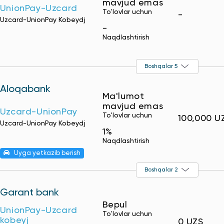
mavjud emas
UnionPay-Uzcard
To'lovlar uchun
-
Uzcard-UnionPay Kobeydj
-
Naqdlashtirish
Boshqalar 5
Aloqabank
Ma'lumot
mavjud emas
Uzcard-UnionPay
To'lovlar uchun
100,000 U
Uzcard-UnionPay Kobeydj
1%
Naqdlashtirish
Uyga yetkazib berish
Boshqalar 2
Garant bank
Bepul
UnionPay-Uzcard
To'lovlar uchun
kobeyj
0 UZS