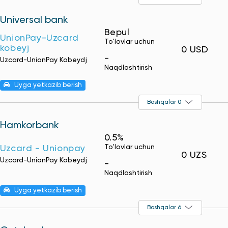
Universal bank
Bepul
UnionPay-Uzcard
To'lovlar uchun
kobeyj
0 USD
-
Uzcard-UnionPay Kobeydj
Naqdlashtirish
Uyga yetkazib berish
Boshqalar 0
Hamkorbank
0.5%
To'lovlar uchun
Uzcard - Unionpay
0 UZS
Uzcard-UnionPay Kobeydj
-
Naqdlashtirish
Uyga yetkazib berish
Boshqalar 6