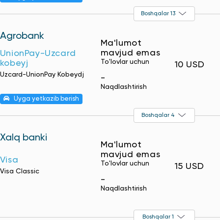
Boshqalar 13
Agrobank
Ma'lumot
mavjud emas
UnionPay-Uzcard
To'lovlar uchun
kobeyj
10 USD
Uzcard-UnionPay Kobeydj
-
Naqdlashtirish
Uyga yetkazib berish
Boshqalar 4
Xalq banki
Ma'lumot
mavjud emas
Visa
To'lovlar uchun
15 USD
Visa Classic
-
Naqdlashtirish
Boshqalar 1