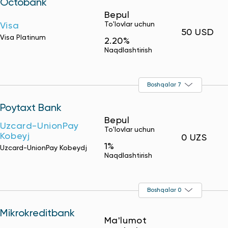
Octobank
Bepul
To'lovlar uchun
Visa
50 USD
Visa Platinum
2.20%
Naqdlashtirish
Boshqalar 7
Poytaxt Bank
Bepul
Uzcard-UnionPay
To'lovlar uchun
Kobeyj
0 UZS
1%
Uzcard-UnionPay Kobeydj
Naqdlashtirish
Boshqalar 0
Mikrokreditbank
Ma'lumot