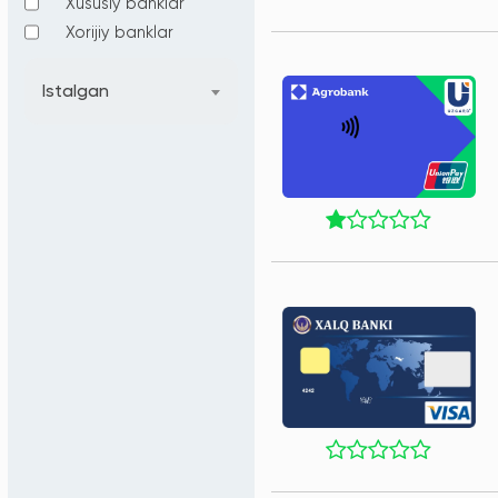
Xususiy banklar
Xorijiy banklar
Istalgan