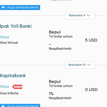
Uyga yetkazib berish
Boshqalar 9
Ipak Yo'li Banki
Bepul
To'lovlar uchun
Visa
5 USD
Visa Virtual
-
Naqdlashtirish
Boshqalar 10
Kapitalbank
Bepul
To'lovlar uchun
Visa
0 USD
Visa Infinite
1%
Naqdlashtirish
Uyga yetkazib berish