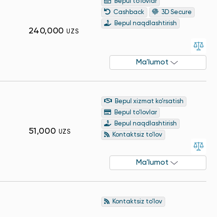
Bepul to’lovlar
Cashback
3D Secure
Bepul naqdlashtirish
240,000
UZS
Ma'lumot
Bepul xizmat ko’rsatish
Bepul to’lovlar
Bepul naqdlashtirish
51,000
UZS
Kontaktsiz to’lov
Ma'lumot
Kontaktsiz to’lov