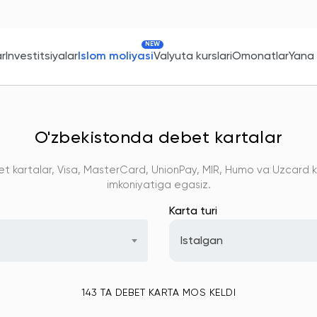
NEW
ar
Investitsiyalar
Islom moliyasi
Valyuta kurslari
Omonatlar
Yana
O'zbekistonda debet kartalar
t kartalar, Visa, MasterCard, UnionPay, MIR, Humo va Uzcard ka
imkoniyatiga egasiz.
Karta turi
Istalgan
143 TA DEBET KARTA MOS KELDI