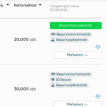
iq
Karta bahosi
Yangilangan sana:
05.08.2026
Buyurtma yuborish
Bepul xizmat ko’rsatish
20,000
UZS
Bepul naqdlashtirish
Ma'lumot
Bepul xizmat ko’rsatish
3D Secure
Bepul naqdlashtirish
30,000
UZS
Ma'lumot