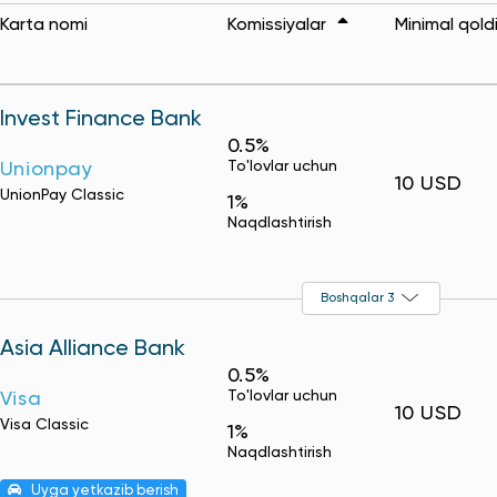
Karta nomi
Komissiyalar
Minimal qold
Invest Finance Bank
0.5%
To'lovlar uchun
Unionpay
10 USD
UnionPay Classic
1%
Naqdlashtirish
Boshqalar 3
Asia Alliance Bank
0.5%
To'lovlar uchun
Visa
10 USD
Visa Classic
1%
Naqdlashtirish
Uyga yetkazib berish