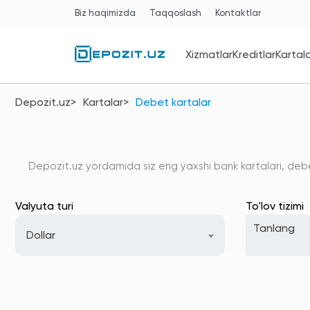
Biz haqimizda
Taqqoslash
Kontaktlar
Xizmatlar
Kreditlar
Kartal
Depozit.uz
Kartalar
Debet kartalar
Depozit.uz yordamida siz eng yaxshi bank kartalari, debe
Valyuta turi
To'lov tizimi
Dollar