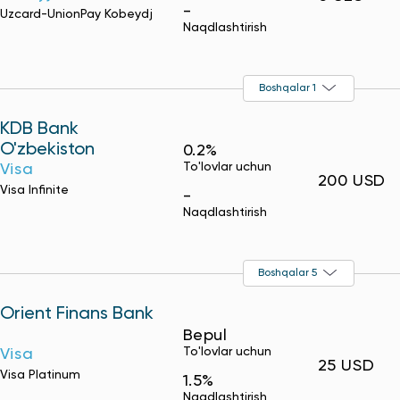
-
Uzcard-UnionPay Kobeydj
Naqdlashtirish
Boshqalar 1
KDB Bank
O'zbekiston
0.2%
To'lovlar uchun
Visa
200 USD
Visa Infinite
-
Naqdlashtirish
Boshqalar 5
Orient Finans Bank
Bepul
To'lovlar uchun
Visa
25 USD
Visa Platinum
1.5%
Naqdlashtirish