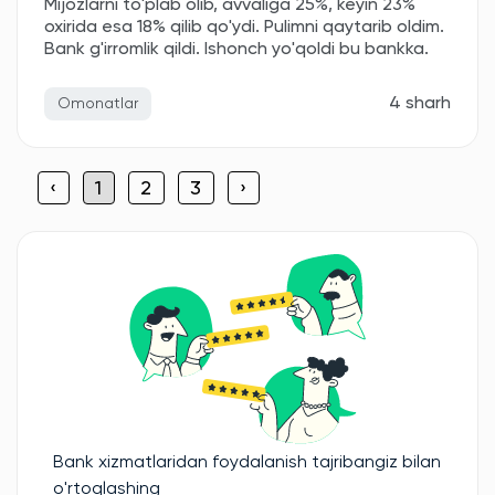
Mijozlarni to'plab olib, avvaliga 25%, keyin 23%
oxirida esa 18% qilib qo'ydi. Pulimni qaytarib oldim.
Bank g'irromlik qildi. Ishonch yo'qoldi bu bankka.
4 sharh
Omonatlar
‹
1
2
3
›
Bank xizmatlaridan foydalanish tajribangiz bilan
o'rtoqlashing