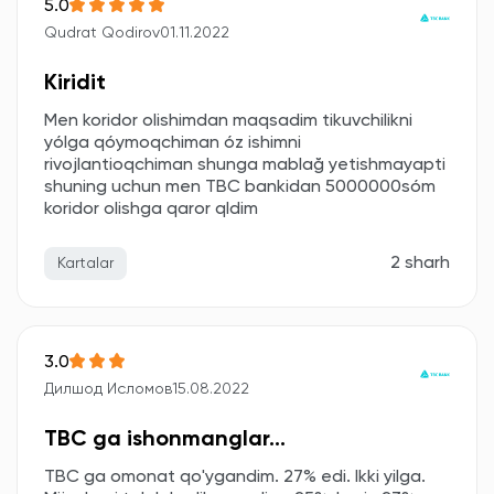
5.0
Qudrat Qodirov
01.11.2022
Kiridit
Men koridor olishimdan maqsadim tikuvchilikni
yólga qóymoqchiman óz ishimni
rivojlantioqchiman shunga mablağ yetishmayapti
shuning uchun men TBC bankidan 5000000sóm
koridor olishga qaror qldim
2 sharh
Kartalar
3.0
Дилшод Исломов
15.08.2022
TBC ga ishonmanglar...
TBC ga omonat qo'ygandim. 27% edi. Ikki yilga.