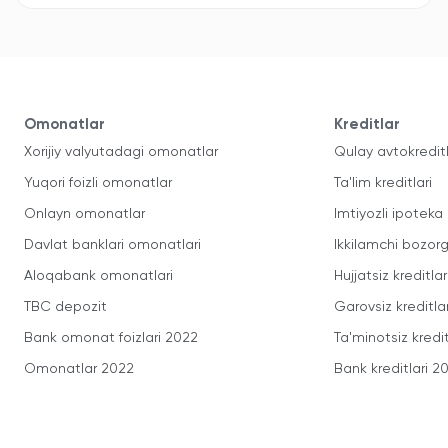
Omonatlar
Kreditlar
Xorijiy valyutadagi omonatlar
Qulay avtokredit
Yuqori foizli omonatlar
Ta'lim kreditlari
Onlayn omonatlar
Imtiyozli ipoteka
Davlat banklari omonatlari
Ikkilamchi bozorg
Aloqabank omonatlari
Hujjatsiz kreditlar
TBC depozit
Garovsiz kreditla
Bank omonat foizlari 2022
Ta'minotsiz kredit
Omonatlar 2022
Bank kreditlari 2