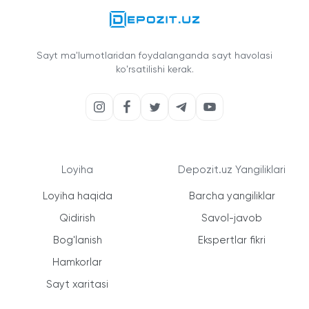
Sayt ma'lumotlaridan foydalanganda sayt havolasi
ko'rsatilishi kerak.
Loyiha
Depozit.uz Yangiliklari
Loyiha haqida
Barcha yangiliklar
Qidirish
Savol-javob
Bog'lanish
Ekspertlar fikri
Hamkorlar
Sayt xaritasi