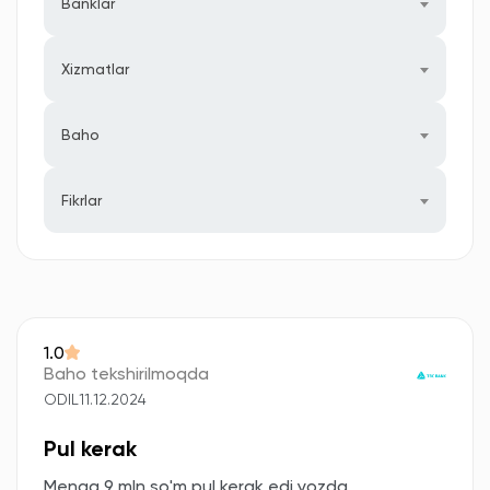
Banklar
Xizmatlar
Baho
Fikrlar
1.0
Baho tekshirilmoqda
ODIL
11.12.2024
Pul kerak
Menga 9 mln so'm pul kerak edi yozda