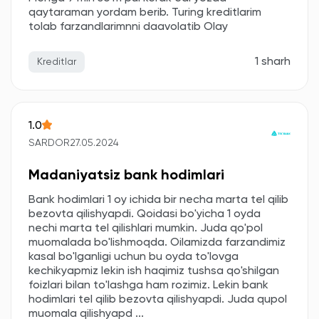
qaytaraman yordam berib. Turing kreditlarim
tolab farzandlarimnni daavolatib Olay
1 sharh
Kreditlar
1.0
SARDOR
27.05.2024
Madaniyatsiz bank hodimlari
Bank hodimlari 1 oy ichida bir necha marta tel qilib
bezovta qilishyapdi. Qoidasi bo'yicha 1 oyda
nechi marta tel qilishlari mumkin. Juda qo'pol
muomalada bo'lishmoqda. Oilamizda farzandimiz
kasal bo'lganligi uchun bu oyda to'lovga
kechikyapmiz lekin ish haqimiz tushsa qo'shilgan
foizlari bilan to'lashga ham rozimiz. Lekin bank
hodimlari tel qilib bezovta qilishyapdi. Juda qupol
muomala qilishyapd ...