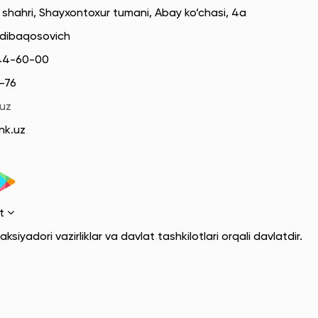
 shahri, Shayxontoxur tumani, Abay ko‘chasi, 4a
adibaqosovich
144-60-00
-76
uz
nk.uz
ot
ksiyadori vazirliklar va davlat tashkilotlari orqali davlatdir.