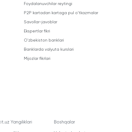
Foydalanuvchilar reytingi
P2P kartadan kartaga pul o'tkazmalar
Savollar-javoblar
Ekspertlar fikri
O'zbekiston banklari
Banklarda valyuta kurslari
Mijozlar fikrlari
t.uz Yangiliklari
Boshqalar