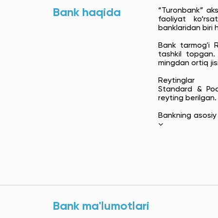
Bank haqida
“Turonbank” aksi
faoliyat ko‘rs
banklaridan biri 
Bank tarmog'i Re
tashkil topgan
mingdan ortiq ji
Reytinglar
Standard & Poo
reyting berilgan.
Bankning asosiy a
Bank ma'lumotlari