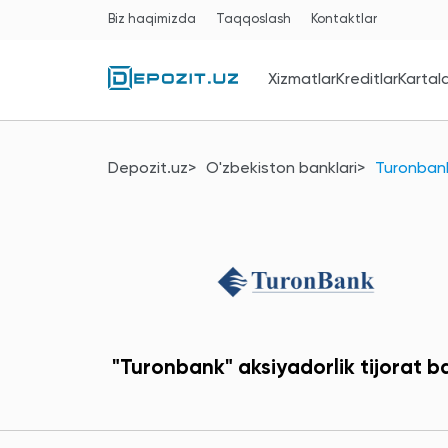
Biz haqimizda
Taqqoslash
Kontaktlar
Xizmatlar
Kreditlar
Kartal
Depozit.uz
O'zbekiston banklari
Turonban
"Turonbank" aksiyadorlik tijorat b