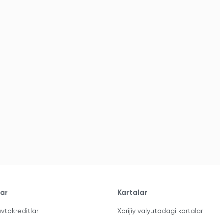
lar
Kartalar
vtokreditlar
Xorijiy valyutadagi kartalar