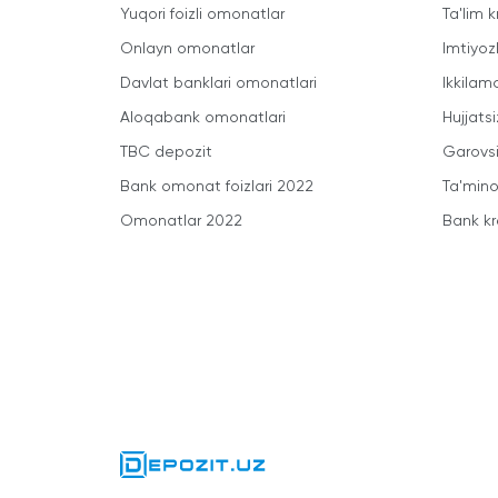
Yuqori foizli omonatlar
Ta'lim k
Onlayn omonatlar
Imtiyoz
Davlat banklari omonatlari
Ikkilam
Aloqabank omonatlari
Hujjatsi
TBC depozit
Garovsi
Bank omonat foizlari 2022
Ta'minot
Omonatlar 2022
Bank kr