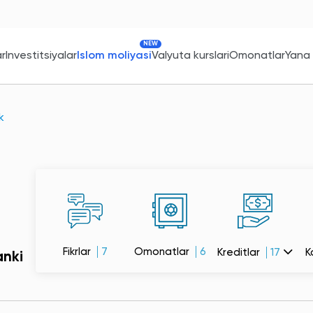
NEW
ar
Investitsiyalar
Islom moliyasi
Valyuta kurslari
Omonatlar
Yana
k
Fikrlar
7
Omonatlar
6
Kreditlar
17
K
anki