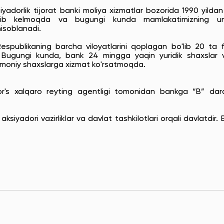
yadorlik tijorat banki moliya xizmatlar bozorida 1990 yilda
atib kelmoqda va bugungi kunda mamlakatimizning uni
hisoblanadi.
spublikaning barcha viloyatlarini qoplagan bo'lib 20 ta fi
. Bugungi kunda, bank 24 mingga yaqin yuridik shaxslar
smoniy shaxslarga xizmat ko'rsatmoqda.
r's xalqaro reyting agentligi tomonidan bankga “B” dar
ksiyadori vazirliklar va davlat tashkilotlari orqali davlatdir.