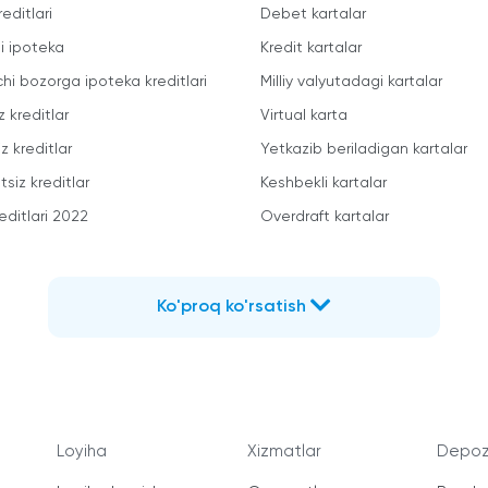
reditlari
Debet kartalar
li ipoteka
Kredit kartalar
chi bozorga ipoteka kreditlari
Milliy valyutadagi kartalar
z kreditlar
Virtual karta
z kreditlar
Yetkazib beriladigan kartalar
siz kreditlar
Keshbekli kartalar
editlari 2022
Overdraft kartalar
Ko'proq ko'rsatish
Loyiha
Xizmatlar
Depozi