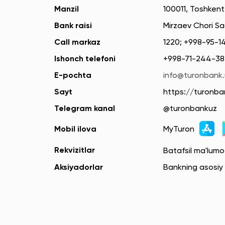
Manzil
100011, Toshkent
Bank raisi
Mirzaev Chori S
Call markaz
1220; +998-95-
Ishonch telefoni
+998-71-244-38
E-pochta
info@turonbank.
Sayt
https://turonba
Telegram kanal
@turonbankuz
Mobil ilova
MyTuron
Rekvizitlar
Batafsil ma'lum
Aksiyadorlar
Bankning asosiy a