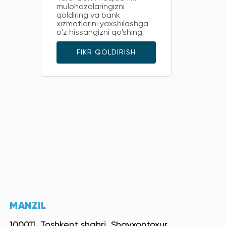
mulohazalaringizni
qoldiring va bank
xizmatlarini yaxshilashga
o'z hissangizni qo'shing
FIKR QOLDIRISH
MANZIL
100011, Toshkent shahri, Shayxontoxur