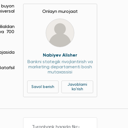
n buyon
versal
Onlayn murojaat
lialdan
 va 700
ajasida
Nabiyev Alisher
Bankni stategik rivojlantirish va
marketing departamenti bosh
Batafsil
mutaxassisi
Javoblarni
Savol berish
ko'rish
Turonbank haqida fikr-