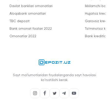
Davlat banklari omonatlari
Ikkilamchi bozo
Aloqabank omonatlari
Hujjatsiz kredit
TBC depozit
Garovsiz kredit
Bank omonat foizlari 2022
Ta'minotsiz kre
Omonatlar 2022
Bank kreditlari
Sayt ma'lumotlaridan foydalanganda sayt havolasi
ko'rsatilishi kerak.