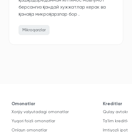
қашқадареданман илтимос маълумот
берсангиз қандай хужжатлар керак ва
қанақа микроқарзлар бор .
Mikroqarzlar
Omonatlar
Kreditlar
Xorijiy valyutadagi omonatlar
Qulay avtokred
Yuqori foizli omonatlar
Ta'lim kreditlari
Onlayn omonatlar
Imtiyozli ipote