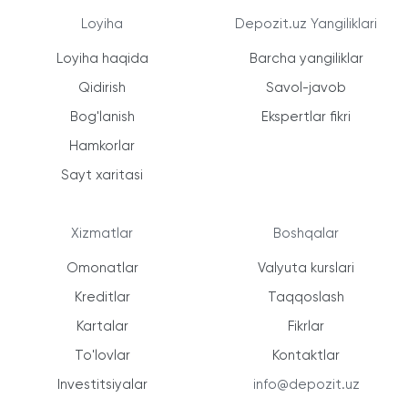
Loyiha
Depozit.uz Yangiliklari
Loyiha haqida
Barcha yangiliklar
Qidirish
Savol-javob
Bog'lanish
Ekspertlar fikri
Hamkorlar
Sayt xaritasi
Xizmatlar
Boshqalar
Omonatlar
Valyuta kurslari
Kreditlar
Taqqoslash
Kartalar
Fikrlar
To'lovlar
Kontaktlar
Investitsiyalar
info@depozit.uz