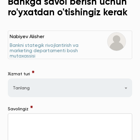
Bankga savol berish uchun
ro'yxatdan o'tishingiz kerak
Nabiyev Alisher
Bankni stategik rivojlantirish va
marketing departamenti bosh
mutaxassisi
*
Xizmat turi
Tanlang
*
Savolingiz