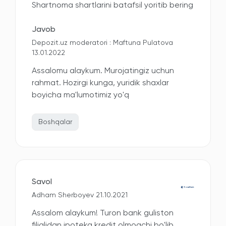
Shartnoma shartlarini batafsil yoritib bering
Javob
Depozit.uz moderatori : Maftuna Pulatova
13.01.2022
Assalomu alaykum. Murojatingiz uchun
rahmat. Hozirgi kunga, yuridik shaxlar
boyicha ma'lumotimiz yo'q
Boshqalar
Savol
Adham Sherboyev 21.10.2021
Assalom alaykum! Turon bank guliston
filialidan ipoteka kredit olmoqchi bo'lib