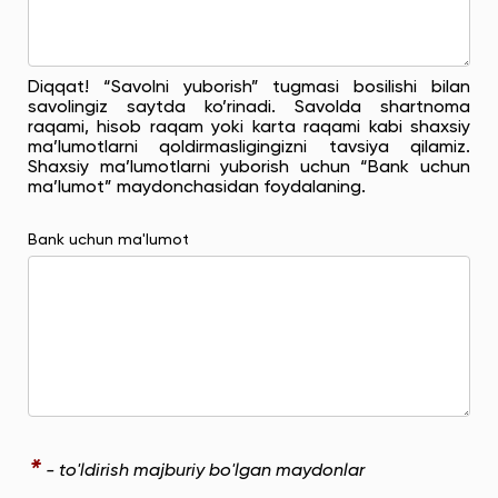
Diqqat! “Savolni yuborish” tugmasi bosilishi bilan
savolingiz saytda ko’rinadi. Savolda shartnoma
raqami, hisob raqam yoki karta raqami kabi shaxsiy
ma’lumotlarni qoldirmasligingizni tavsiya qilamiz.
Shaxsiy ma’lumotlarni yuborish uchun “Bank uchun
ma’lumot” maydonchasidan foydalaning.
Bank uchun ma'lumot
*
- to'ldirish majburiy bo'lgan maydonlar