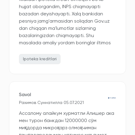
hujjat oborgandim, INPS chiqmayapti
bazadan deyishayapti. Xalq bankidan
pesniya jamg'armasidan soliqdan Gov.uz
dan chiqqan ma'lumotlar sizlarning
bazalaringizdan chiqmayapti. Shu
masalada amaliy yordam boringlar iltimos
Ipoteka kreditlari
Savol
Рахимов Суннатилла 05.07.2021
Ассалому алайкум хурматли Алишер ака
мен турон банкдан 12000000 сўм
миқдорда микроқарз олмоқчиман