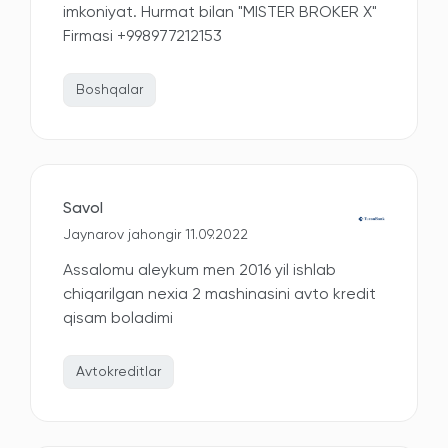
imkoniyat. Hurmat bilan "MISTER BROKER X"
Firmasi +998977212153
Boshqalar
Savol
Jaynarov jahongir 11.09.2022
Assalomu aleykum men 2016 yil ishlab
chiqarilgan nexia 2 mashinasini avto kredit
qisam boladimi
Avtokreditlar