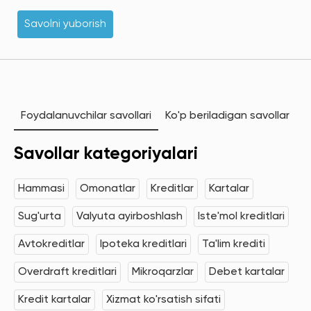
Savolni yuborish
Foydalanuvchilar savollari
Ko'p beriladigan savollar
Savollar kategoriyalari
Hammasi
Omonatlar
Kreditlar
Kartalar
Sug'urta
Valyuta ayirboshlash
Iste'mol kreditlari
Avtokreditlar
Ipoteka kreditlari
Ta'lim krediti
Overdraft kreditlari
Mikroqarzlar
Debet kartalar
Kredit kartalar
Xizmat ko'rsatish sifati