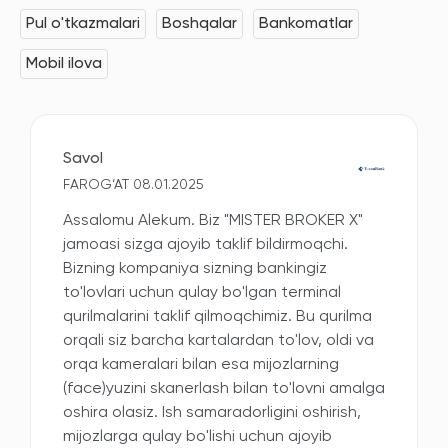
Pul o'tkazmalari
Boshqalar
Bankomatlar
Mobil ilova
Savol
FAROG‘AT 08.01.2025
Assalomu Alekum. Biz "MISTER BROKER X"
jamoasi sizga ajoyib taklif bildirmoqchi.
Bizning kompaniya sizning bankingiz
to'lovlari uchun qulay bo'lgan terminal
qurilmalarini taklif qilmoqchimiz. Bu qurilma
orqali siz barcha kartalardan to'lov, oldi va
orqa kameralari bilan esa mijozlarning
(face)yuzini skanerlash bilan to'lovni amalga
oshira olasiz. Ish samaradorligini oshirish,
mijozlarga qulay bo'lishi uchun ajoyib