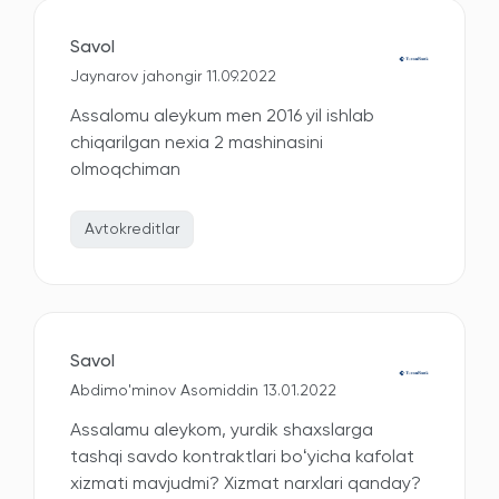
Savol
Jaynarov jahongir 11.09.2022
Assalomu aleykum men 2016 yil ishlab
chiqarilgan nexia 2 mashinasini
olmoqchiman
Avtokreditlar
Savol
Abdimo'minov Asomiddin 13.01.2022
Assalamu aleykom, yurdik shaxslarga
tashqi savdo kontraktlari boʻyicha kafolat
xizmati mavjudmi? Xizmat narxlari qanday?