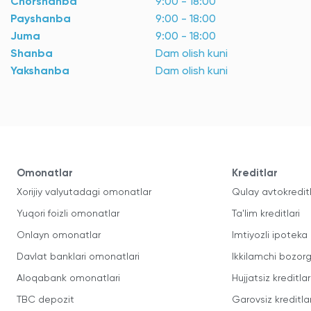
Chorshanba
9:00 - 18:00
Payshanba
9:00 - 18:00
Juma
9:00 - 18:00
Shanba
Dam olish kuni
Yakshanba
Dam olish kuni
Omonatlar
Kreditlar
Xorijiy valyutadagi omonatlar
Qulay avtokredit
Yuqori foizli omonatlar
Ta'lim kreditlari
Onlayn omonatlar
Imtiyozli ipoteka
Davlat banklari omonatlari
Ikkilamchi bozorg
Aloqabank omonatlari
Hujjatsiz kreditlar
TBC depozit
Garovsiz kreditla