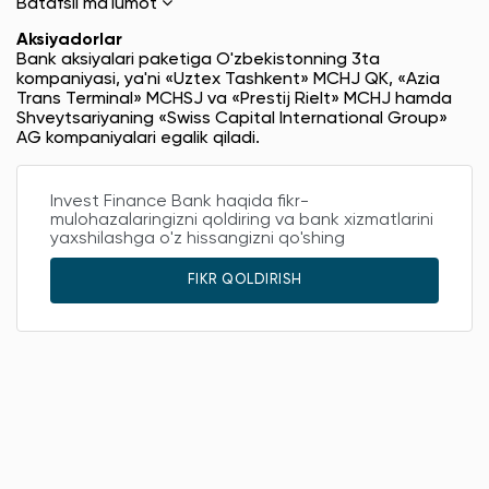
Batafsil ma'lumot
Aksiyadorlar
Bank aksiyalari paketiga O'zbekistonning 3ta
kompaniyasi, ya'ni «Uztex Tashkent» MCHJ QK, «Azia
Trans Terminal» MCHSJ va «Prestij Rielt» MCHJ hamda
Shveytsariyaning «Swiss Capital International Group»
AG kompaniyalari egalik qiladi.
Invest Finance Bank haqida fikr-
mulohazalaringizni qoldiring va bank xizmatlarini
yaxshilashga o'z hissangizni qo'shing
FIKR QOLDIRISH