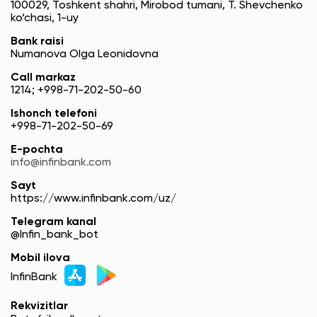
100029, Toshkent shahri, Mirobod tumani, T. Shevchenko
ko‘chasi, 1-uy
Bank raisi
Numanova Olga Leonidovna
Call markaz
1214; +998-71-202-50-60
Ishonch telefoni
+998-71-202-50-69
E-pochta
info@infinbank.com
Sayt
https://www.infinbank.com/uz/
Telegram kanal
@Infin_bank_bot
Mobil ilova
InfinBank
Rekvizitlar