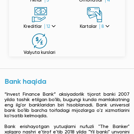
Fikrlar
5
Omonatlar
4
Kreditlar
12
Kartalar
8
Valyuta kurslari
Bank haqida
“Invest Finance Bank” aksiyadorlik tijorat banki 2007
yilda tashik etilgan bo'lib, bugungi kunda mamlakatning
eng ilg'or banklaridan biri hisoblanadi. Bank universal
bank bo'lib barcha toifadagi mijozlarga o'z xizmatlarini
ko'rsatib kelmoqda.
Bank erishayotgan yutuqlarni nufuzli "The Banker"
xalqaro nashri e'tirof e'tib 2018 yilda "Yil banki" unvonini