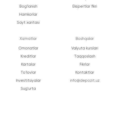
Bog'lanish
Ekspertlar fikri
Hamkorlar
Sayt xaritasi
Xizmatlar
Boshqalar
Omonatlar
Valyuta kurslari
Kreditlar
Taqqoslash
Kartalar
Fikrlar
To'lovlar
Kontaktlar
Investitsiyalar
info@depozit.uz
Sug'urta