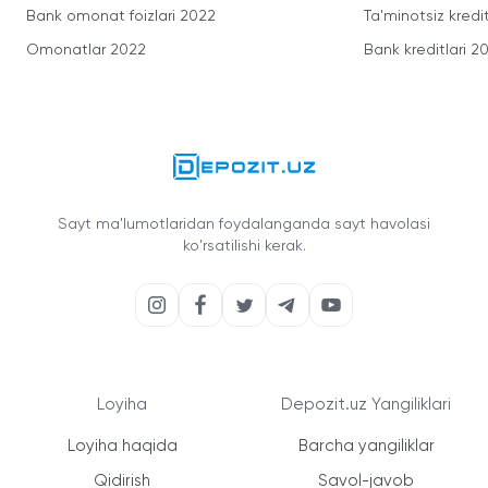
Bank omonat foizlari 2022
Ta'minotsiz kredit
Omonatlar 2022
Bank kreditlari 2
Sayt ma'lumotlaridan foydalanganda sayt havolasi
ko'rsatilishi kerak.
Loyiha
Depozit.uz Yangiliklari
Loyiha haqida
Barcha yangiliklar
Qidirish
Savol-javob