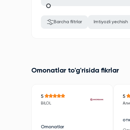
Barcha filtrlar
Imtiyozli yechish
Omonatlar to'g'risida fikrlar
5
5
BILOL
Али
от
Omonatlar