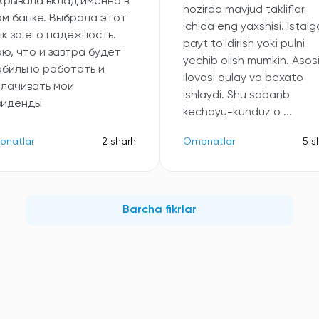
крывала вклад именно в
hozirda mavjud takliflar
ом банке. Выбрала этот
ichida eng yaxshisi. Istal
к за его надежность.
payt to'ldirish yoki pulni
ю, что и завтра будет
yechib olish mumkin. Asosi
абильно работать и
ilovasi qulay va bexato
плачивать мои
ishlaydi. Shu sabanb
виденды
kechayu-kunduz o ...
natlar
2 sharh
Omonatlar
5 s
Barcha fikrlar