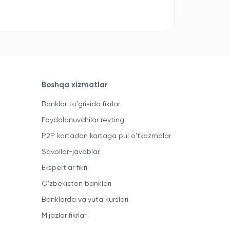
Boshqa xizmatlar
Banklar to'grisida fikrlar
Foydalanuvchilar reytingi
P2P kartadan kartaga pul o'tkazmalar
Savollar-javoblar
Ekspertlar fikri
O'zbekiston banklari
Banklarda valyuta kurslari
Mijozlar fikrlari