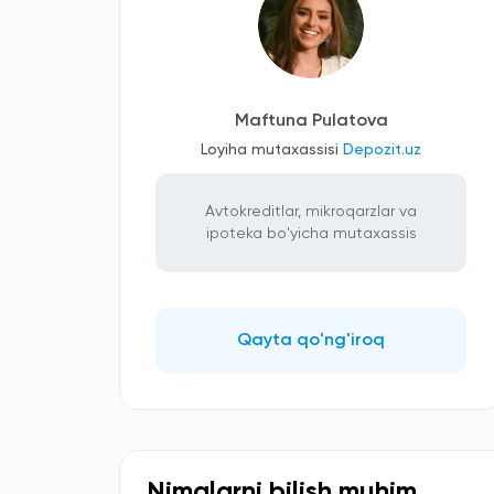
Maftuna Pulatova
Loyiha mutaxassisi
Depozit.uz
Avtokreditlar, mikroqarzlar va
ipoteka bo'yicha mutaxassis
Qayta qo'ng'iroq
Nimalarni bilish muhim