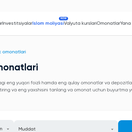
NEW
ar
Investitsiyalar
Islom moliyasi
Valyuta kurslari
Omonatlar
Yana
k omonatlari
monatlari
dagi eng yuqori foizli hamda eng qulay omonatlar va depozitlar
htiring va eng yaxshisini tanlang va omonat uchun buyurtma y
m
Muddat