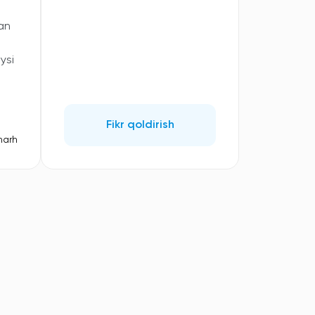
gan
ysi
Fikr qoldirish
harh