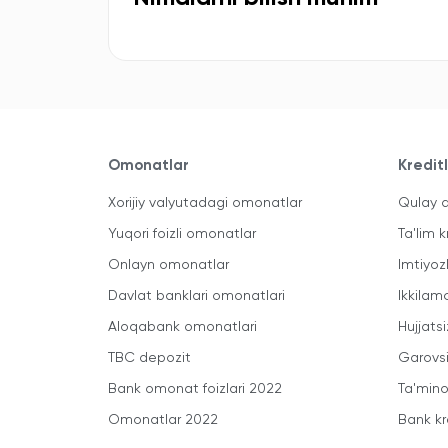
Omonatlar
Kredit
Xorijiy valyutadagi omonatlar
Qulay a
Yuqori foizli omonatlar
Ta'lim k
Onlayn omonatlar
Imtiyoz
Davlat banklari omonatlari
Ikkilam
Aloqabank omonatlari
Hujjatsi
TBC depozit
Garovsi
Bank omonat foizlari 2022
Ta'minot
Omonatlar 2022
Bank kr