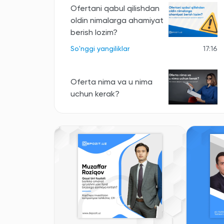
Ofertani qabul qilishdan
oldin nimalarga ahamiyat
berish lozim?
So'nggi yangiliklar
17:16
Oferta nima va u nima
uchun kerak?
So'nggi yangiliklar
16:24
Barcha yangiliklar