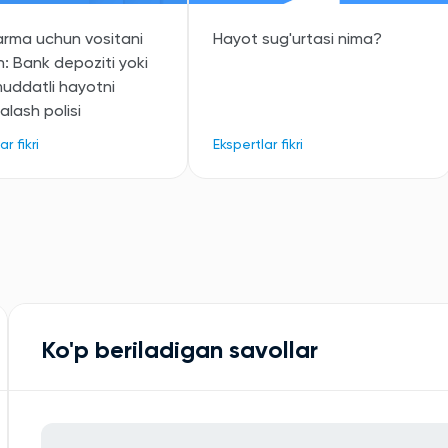
rma uchun vositani
Hayot sug'urtasi nima?
h: Bank depoziti yoki
uddatli hayotni
alash polisi
r fikri
Ekspertlar fikri
Ko'p beriladigan savollar