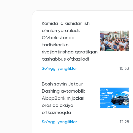
Kamida 10 kishidan ish
o‘rinlari yaratiladi:
O‘zbekistonda
tadbirkorlikni
rivojlantirishga qaratilgan
tashabbus o‘tkaziladi
So'nggi yangiliklar
10:33
Bosh sovrin Jetour
Dashing avtomobili:
AloqaBank mijozlari
orasida aksiya
o’tkazmoqda
So'nggi yangiliklar
12:28