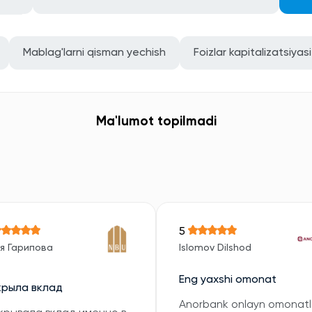
Mablag'larni qisman yechish
Foizlar kapitalizatsiyasi
Ma'lumot topilmadi
5
я Гарипова
Islomov Dilshod
Eng yaxshi omonat
крыла вклад
Anorbank onlayn omonatl