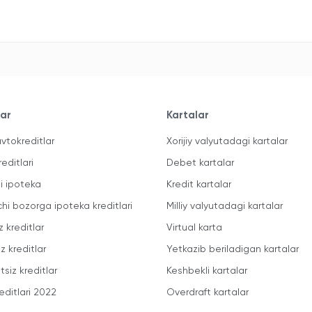
lar
Kartalar
vtokreditlar
Xorijiy valyutadagi kartalar
reditlari
Debet kartalar
li ipoteka
Kredit kartalar
chi bozorga ipoteka kreditlari
Milliy valyutadagi kartalar
z kreditlar
Virtual karta
z kreditlar
Yetkazib beriladigan kartalar
siz kreditlar
Keshbekli kartalar
editlari 2022
Overdraft kartalar