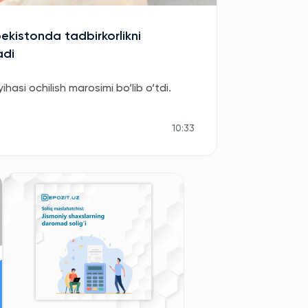
bekistonda tadbirkorlikni
adi
asi ochilish marosimi bo‘lib o‘tdi.
10:33