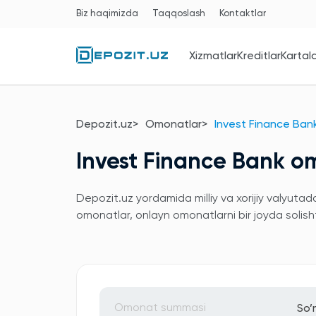
Biz haqimizda
Taqqoslash
Kontaktlar
Xizmatlar
Kreditlar
Kartal
Depozit.uz
Omonatlar
Invest Finance Ban
Invest Finance Bank o
Depozit.uz yordamida milliy va xorijiy valyuta
omonatlar, onlayn omonatlarni bir joyda solis
So’