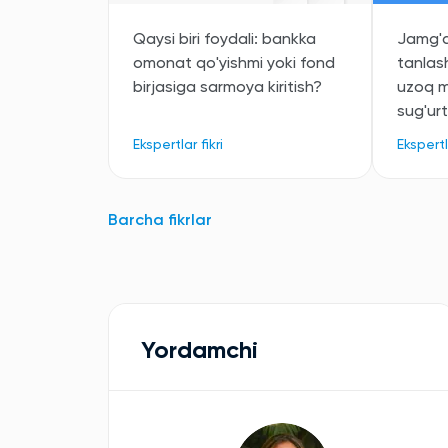
Qaysi biri foydali: bankka
Jamg'a
omonat qo'yishmi yoki fond
tanlas
birjasiga sarmoya kiritish?
uzoq m
sug'urt
Ekspertlar fikri
Ekspertla
Barcha fikrlar
Yordamchi