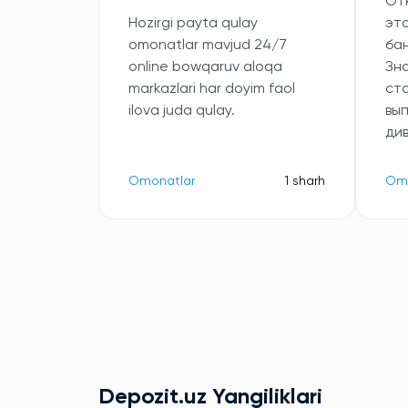
От
Hozirgi payta qulay
эт
omonatlar mavjud 24/7
бан
online bowqaruv aloqa
Зна
markazlari har doyim faol
ст
ilova juda qulay.
вы
ди
Omonatlar
1 sharh
Omo
Depozit.uz Yangiliklari