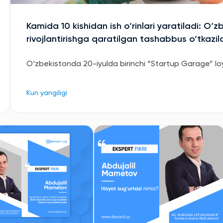
Kamida 10 kishidan ish o‘rinlari yaratiladi: O‘z
rivojlantirishga qaratilgan tashabbus o‘tkazil
O‘zbekistonda 20-iyulda birinchi “Startup Garage” loyih
Kun yangiligi