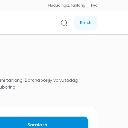
Hududingiz:
Tanlang
Рус
Kirish
ni tanlang. Barcha xorijiy valyutadagi
uboring.
Saralash