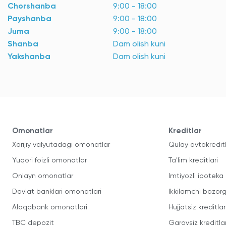
Chorshanba
9:00 - 18:00
Payshanba
9:00 - 18:00
Juma
9:00 - 18:00
Shanba
Dam olish kuni
Yakshanba
Dam olish kuni
Omonatlar
Kreditlar
Xorijiy valyutadagi omonatlar
Qulay avtokredit
Yuqori foizli omonatlar
Ta'lim kreditlari
Onlayn omonatlar
Imtiyozli ipoteka
Davlat banklari omonatlari
Ikkilamchi bozorg
Aloqabank omonatlari
Hujjatsiz kreditlar
TBC depozit
Garovsiz kreditla