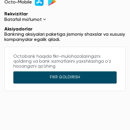
Octo-Mobile
Rekvizitlar
Batafsil ma'lumot
Aksiyadorlar
Bankning aksiyalari paketiga jismoniy shaxslar va xususiy
kompaniyalar egalik qiladi.
Octobank haqida fikr-mulohazalaringizni
qoldiring va bank xizmatlarini yaxshilashga o'z
hissangizni qo'shing
FIKR QOLDIRISH