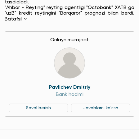
tasdiqladi.
"Ahbor - Reyting" reyting agentligi "Octobank" XATB ga
"uzB" kredit reytingini "Barqaror" prognozi bilan berdi.
Batafsil
Onlayn murojaat
Pavlichev Dmitriy
Bank hodimi
Savol berish
Javoblarni ko'rish