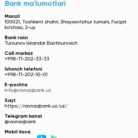
Bank ma'lumotlari
Manzil
100021, Toshkent shahri, Shayxontohur tumani, Furqat
ko‘chasi, 2-uy
Bank raisi
Tursunov Iskandar Baxtinurovich
Call markaz
+998-71-202-33-33
Ishonch telefoni
+998-71-202-10-01
E-pochta
info@ravnaqbank.uz
Sayt
https://ravnaqbank.uz/uz/
Telegram kanal
@ravnaqbank
Mobil ilova