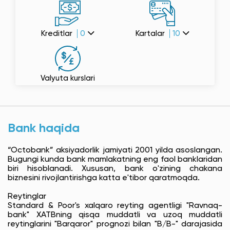
Kreditlar
0
Kartalar
10
Valyuta kurslari
Bank haqida
“Octobank” aksiyadorlik jamiyati 2001 yilda asoslangan.
Bugungi kunda bank mamlakatning eng faol banklaridan
biri hisoblanadi. Xususan, bank o'zining chakana
biznesini rivojlantirishga katta e'tibor qaratmoqda.
Reytinglar
Standard & Poor's xalqaro reyting agentligi "Ravnaq-
bank" XATBning qisqa muddatli va uzoq muddatli
reytinglarini "Barqaror" prognozi bilan "B/B-" darajasida