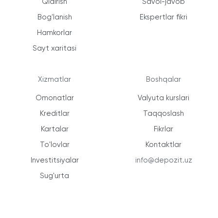
Qidirish
Savol-javob
Bog'lanish
Ekspertlar fikri
Hamkorlar
Sayt xaritasi
Xizmatlar
Boshqalar
Omonatlar
Valyuta kurslari
Kreditlar
Taqqoslash
Kartalar
Fikrlar
To'lovlar
Kontaktlar
Investitsiyalar
info@depozit.uz
Sug'urta