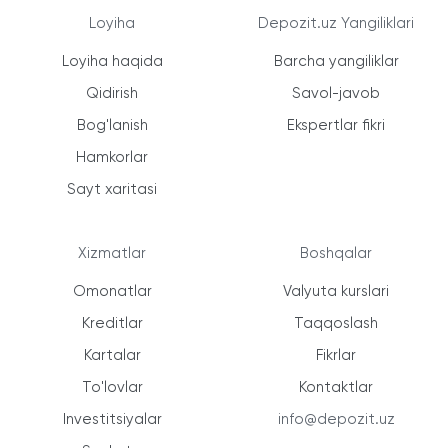
Loyiha
Depozit.uz Yangiliklari
Loyiha haqida
Barcha yangiliklar
Qidirish
Savol-javob
Bog'lanish
Ekspertlar fikri
Hamkorlar
Sayt xaritasi
Xizmatlar
Boshqalar
Omonatlar
Valyuta kurslari
Kreditlar
Taqqoslash
Kartalar
Fikrlar
To'lovlar
Kontaktlar
Investitsiyalar
info@depozit.uz