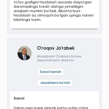
to'lov grafigini hisoblash asosida olayotgan
daromadingiz kredit olishga yetarliligini
aniqlash mumkin bo'ladi. Albatta buni
hisoblash siz olmoqchi bo'lgan uyingiz narxini
bilishingiz lozim.
O'roqov Jo'rabek
Aloqabank Chakana biznes
departamenti direktori
Savol berish
Javoblarni ko'rish
Savol
Salom men bank plastik karta ochip o'sha