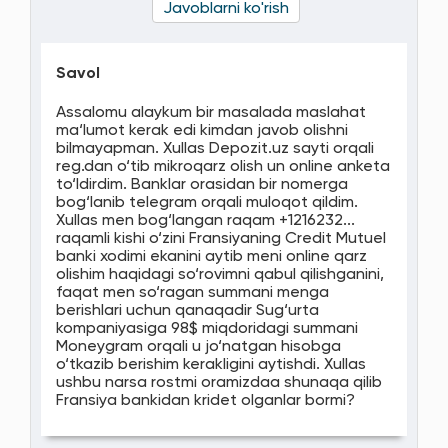
Javoblarni ko'rish
Savol
Assalomu alaykum bir masalada maslahat
ma‘lumot kerak edi kimdan javob olishni
bilmayapman. Xullas Depozit.uz sayti orqali
reg.dan o‘tib mikroqarz olish un online anketa
to‘ldirdim. Banklar orasidan bir nomerga
bog‘lanib telegram orqali muloqot qildim.
Xullas men bog‘langan raqam +1216232...
raqamli kishi o‘zini Fransiyaning Credit Mutuel
banki xodimi ekanini aytib meni online qarz
olishim haqidagi so‘rovimni qabul qilishganini,
faqat men so‘ragan summani menga
berishlari uchun qanaqadir Sug‘urta
kompaniyasiga 98$ miqdoridagi summani
Moneygram orqali u jo‘natgan hisobga
o‘tkazib berishim kerakligini aytishdi. Xullas
ushbu narsa rostmi oramizdaa shunaqa qilib
Fransiya bankidan kridet olganlar bormi?