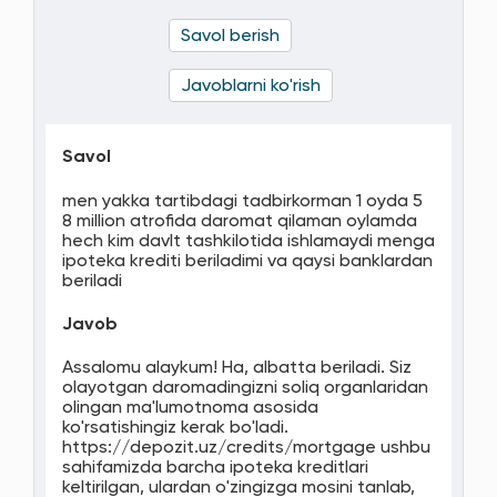
Savol berish
Javoblarni ko'rish
Savol
men yakka tartibdagi tadbirkorman 1 oyda 5
8 million atrofida daromat qilaman oylamda
hech kim davlt tashkilotida ishlamaydi menga
ipoteka krediti beriladimi va qaysi banklardan
beriladi
Javob
Assalomu alaykum! Ha, albatta beriladi. Siz
olayotgan daromadingizni soliq organlaridan
olingan ma'lumotnoma asosida
ko'rsatishingiz kerak bo'ladi.
https://depozit.uz/credits/mortgage ushbu
sahifamizda barcha ipoteka kreditlari
keltirilgan, ulardan o'zingizga mosini tanlab,