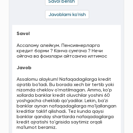
Savol berish
Javoblarni ko'rish
Savol
Ассалому алейкум. Пенсиянерларга
кредит борми ? Канча сумгача ? Нечи
ойгача ва фоизлари айтсангиз илтимос
Javob
Assalomu alaykum! Nafaqadagilarga kredit
ajratib bo'ladi. Bu borada xech bir tertib yoki
nizomda cheklov o'rnatilmagan. Ammo, ko'p
xollarda banklar kredit oluvchilar yoshini 60
yoshgacha cheklab qo'yadilar. Lekin, ba'zi
banklar aynan nafaqadagilarga mo'ljallangan
kreditlar taklif qilishadi. Tez kunda qaysi
banklar qanday shartlarda nafaqadagilarga
kredit ajratishi to'grisida saytimiz orqali
ma'lumot beramiz.