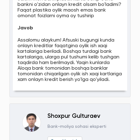
bankni o'zidan onlayn kredit olsam bo'ladimi?
Faqat plastika oylik maosh emas bank
omonat foizlarni oyma oy tushirip
Javob
Assalomu alaykum! Afsuski bugungi kunda
onlayn kreditlar faqatgina oylik ish xaqi
kartalariga beriladi. Boshqa turdagi bank
kartalariga, ularga pul tushumi kelib tushgan
taqdirda ham berilmaydi. Yaqin kunlarda
Aloqa bank tomonidan boshqa banklar
tomonidan chiqarilgan oylik ish xaqi kartlariga
xam onlayn kredit berish yo'lga qo'yiladi.
Shoxpur Gulturaev
Bank-moliya sohasi eksperti