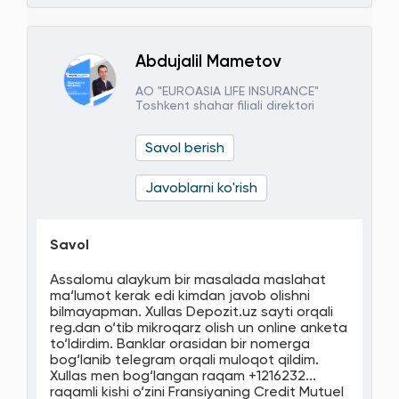
Abdujalil Mametov
АО "EUROASIA LIFE INSURANCE"
Toshkent shahar filiali direktori
Savol berish
Javoblarni ko'rish
Savol
Assalomu alaykum bir masalada maslahat
ma‘lumot kerak edi kimdan javob olishni
bilmayapman. Xullas Depozit.uz sayti orqali
reg.dan o‘tib mikroqarz olish un online anketa
to‘ldirdim. Banklar orasidan bir nomerga
bog‘lanib telegram orqali muloqot qildim.
Xullas men bog‘langan raqam +1216232...
raqamli kishi o‘zini Fransiyaning Credit Mutuel