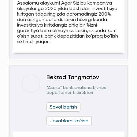
Assalomu alaykum! Agar Siz bu kompaniya
aksiyalariga 2020 yilda boshidan investitsiya
kiritgan taqdiringizda daromadingiz 200%
dan oshgan bo'lardi. Lekin hozirgi kunda
investitsiya kiritdangiz aniq bir %izni
garantiya bera olmaymiz. Lekin, shunda xam
o'sish surati bank depozitidan ko'proq bo'lish
extimoli yuqori.
Bekzod Tangmatov
"Asaka" bank chakana biznes
departamenti direktori
Savol berish
Javoblarni ko'rish