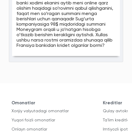
banki xodimi ekanini aytib meni online qarz
olishim haqidagi so‘rovimni qabul qilishganini,
faqat men so‘ragan summani menga
berishlari uchun qanaqadir Sug‘urta
kompaniyasiga 98$ miqdoridagi summani
Moneygram orqali u jo‘natgan hisobga
o‘tkazib berishim kerakligini aytishdi. Xullas
ushbu narsa rostmi oramizdaa shunaqa qilib
Fransiya bankidan kridet olganlar bormi?
Omonatlar
Kreditlar
Xorijiy valyutadagi omonatlar
Qulay avtokred
Yuqori foizli omonatlar
Ta'lim kreditlari
Onlayn omonatlar
Imtiyozli ipote