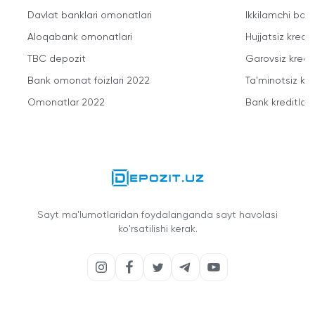
Davlat banklari omonatlari
Ikkilamchi bozo
Aloqabank omonatlari
Hujjatsiz kredit
TBC depozit
Garovsiz kredit
Bank omonat foizlari 2022
Ta'minotsiz kre
Omonatlar 2022
Bank kreditlari
Sayt ma'lumotlaridan foydalanganda sayt havolasi
ko'rsatilishi kerak.