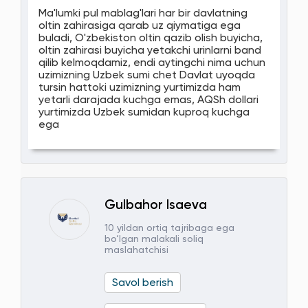
Ma'lumki pul mablag'lari har bir davlatning
oltin zahirasiga qarab uz qiymatiga ega
buladi, O'zbekiston oltin qazib olish buyicha,
oltin zahirasi buyicha yetakchi urinlarni band
qilib kelmoqdamiz, endi aytingchi nima uchun
uzimizning Uzbek sumi chet Davlat uyoqda
tursin hattoki uzimizning yurtimizda ham
yetarli darajada kuchga emas, AQSh dollari
yurtimizda Uzbek sumidan kuproq kuchga
ega
Gulbahor Isaeva
10 yildan ortiq tajribaga ega
bo‘lgan malakali soliq
maslahatchisi
Savol berish