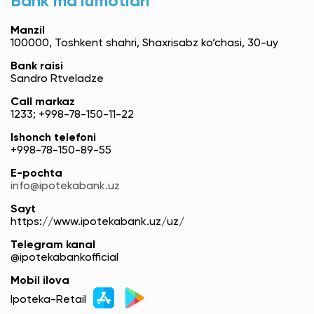
Bank ma'lumotlari
Manzil
100000, Toshkent shahri, Shaxrisabz ko‘chasi, 30-uy
Bank raisi
Sandro Rtveladze
Call markaz
1233; +998-78-150-11-22
Ishonch telefoni
+998-78-150-89-55
E-pochta
info@ipotekabank.uz
Sayt
https://www.ipotekabank.uz/uz/
Telegram kanal
@ipotekabankofficial
Mobil ilova
Ipoteka-Retail