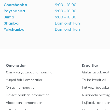
Chorshanba
9:00 - 18:00
Payshanba
9:00 - 18:00
Juma
9:00 - 18:00
Shanba
Dam olish kuni
Yakshanba
Dam olish kuni
Omonatlar
Kreditlar
Xorijiy valyutadagi omonatlar
Qulay avtokredit
Yuqori foizli omonatlar
Ta'lim kreditlari
Onlayn omonatlar
Imtiyozli ipoteka
Davlat banklari omonatlari
Ikkilamchi bozorg
Aloqabank omonatlari
Hujjatsiz kreditlar