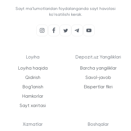
Sayt ma'lumotlaridan foydalanganda sayt havolasi
ko'rsatilishi kerak.
Loyiha
Depozit.uz Yangiliklari
Loyiha haqida
Barcha yangiliklar
Qidirish
Savol-javob
Bog'lanish
Ekspertlar fikri
Hamkorlar
Sayt xaritasi
Xizmatlar
Boshqalar