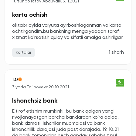
Tursunpo'lotov Abduvali
05.11.2021
karta ochish
oktabr oyida valyuta ayirboshlaganman va karta
ochtirgandim.bu bankning menga yooqan tarafi
xizmat ko'rsatish qulay va sifatli amalga oshirilgan
1 sharh
Kartalar
1.0
Ziyoda Tojiboyeva
20.10.2021
Ishonchsiz bank
E'tirof etishim mumkinki, bu bank qolgan yangi
rivojlanayotgan barcha banklardan ko'ra qoloq,
bank xizmati, ishchilar muomalasi va bank
ishonchlilik darajasi juda past darajada. 19. 10.21
da bank tomonidan hech qanday sababsiz pul