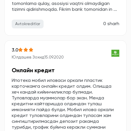
tomonlama qulay, asosiysi vaqtni olmaydigan
tizimni qidirishmoqda. Fikrim bank tomonidan in ...
0 sharh
Avtokreditlar
3.0
Юлдашев Зохид
15.09.2020
Онлайн кредит
Ипотека мобил иловаси оркали пластик
карточкамга онлайн кредит олдим. Олишда
хеч кандай кийинчиликлар булмади.
Туловларда муаммолар бор экан. Менда
кредитни кайтаришда олдиндан тулаш
имконияти пайдо булди. Мобил илова оркали
кредит туловларини олдиндан туласам хам
сингиштирилмасдан депозит ракамда
турибди, график буйича керакли суммани