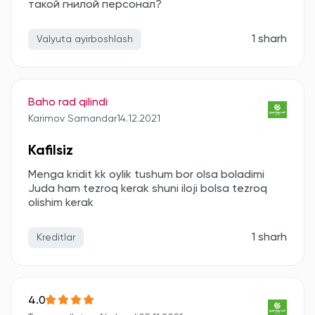
такой гнилой персонал?
1 sharh
Valyuta ayirboshlash
Baho rad qilindi
Karimov Samandar
14.12.2021
Kafilsiz
Menga kridit kk oylik tushum bor olsa boladimi
Juda ham tezroq kerak shuni iloji bolsa tezroq
olishim kerak
1 sharh
Kreditlar
4.0