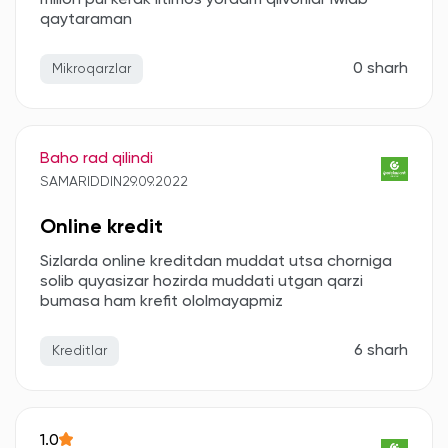
millon pul kerak iltimos yordam qilvorilar iwlab
qaytaraman
0 sharh
Mikroqarzlar
Baho rad qilindi
SAMARIDDIN
29.09.2022
Online kredit
Sizlarda online kreditdan muddat utsa chorniga
solib quyasizar hozirda muddati utgan qarzi
bumasa ham krefit ololmayapmiz
6 sharh
Kreditlar
1.0