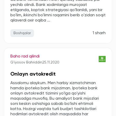
yechib olindi. Bank xodimlariga murojaat
etilganda, koptok strategiyasi qo'llanildi, yani bir
bo'lim, ikkinchi bo'limni raqamini berib o'zidan soqit
qilaverdi oxir oqiba ...
1 sharh
Boshqalar
Baho rad qilindi
G'iyosov Bahriddin
25.11.2020
Onlayn avtokredit
Assalomu alaykum. Men harbiy xizmatchiman
hamda ipoteka bank mijoziman. Ipoteka bank
onlayn avtokredit tizimini yo'lga qo'yishi
maqsadga muvofiq. Bu amaliyot bank mijozlari
soni keskin oshishiga sabab bo'lishi ehtimoli
katta. Hozirgi vaqtda turli budjet tashkilotlari
hodimlari avtokredit olish maqsadida har