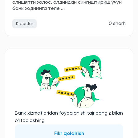
олишяпти холос. олдиндан сингиштириш учун
банк ходимига теле ...
0 sharh
Kreditlar
Bank xizmatlaridan foydalanish tajribangiz bilan
o'rtoqlashing
Fikr qoldirish