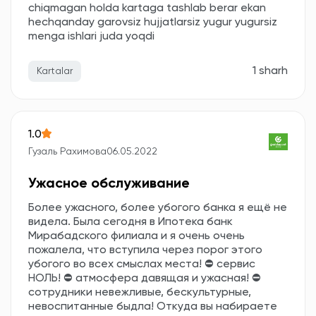
chiqmagan holda kartaga tashlab berar ekan
hechqanday garovsiz hujjatlarsiz yugur yugursiz
menga ishlari juda yoqdi
1 sharh
Kartalar
1.0
Гузаль Рахимова
06.05.2022
Ужасное обслуживание
Более ужасного, более убогого банка я ещё не
видела. Была сегодня в Ипотека банк
Мирабадского филиала и я очень очень
пожалела, что вступила через порог этого
убогого во всех смыслах места! ⛔ сервис
НОЛЬ! ⛔ атмосфера давящая и ужасная! ⛔
сотрудники невежливые, бескультурные,
невоспитанные быдла! Откуда вы набираете