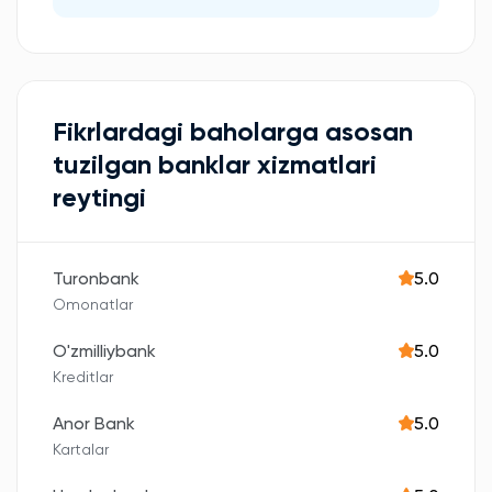
Fikrlardagi baholarga asosan
tuzilgan banklar xizmatlari
reytingi
Turonbank
5.0
Omonatlar
O'zmilliybank
5.0
Kreditlar
Anor Bank
5.0
Kartalar