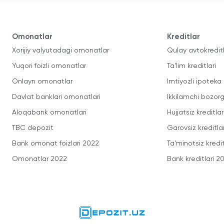
Omonatlar
Kreditlar
Xorijiy valyutadagi omonatlar
Qulay avtokredit
Yuqori foizli omonatlar
Ta'lim kreditlari
Onlayn omonatlar
Imtiyozli ipoteka
Davlat banklari omonatlari
Ikkilamchi bozorg
Aloqabank omonatlari
Hujjatsiz kreditlar
TBC depozit
Garovsiz kreditla
Bank omonat foizlari 2022
Ta'minotsiz kredit
Omonatlar 2022
Bank kreditlari 2