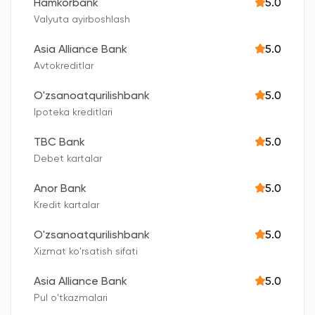
Hamkorbank
5.0
Valyuta ayirboshlash
Asia Alliance Bank
5.0
Avtokreditlar
O'zsanoatqurilishbank
5.0
Ipoteka kreditlari
TBC Bank
5.0
Debet kartalar
Anor Bank
5.0
Kredit kartalar
O'zsanoatqurilishbank
5.0
Xizmat ko'rsatish sifati
Asia Alliance Bank
5.0
Pul o'tkazmalari