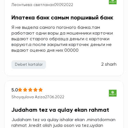
Леонтьева светланах
09.09.2022
Ипатека банк самым поршивый банк
Я не выдела самого погоного банка.там
работают одни воры да мошенники карточки
выдают старого образца деньги с карточки
воруют.а после закрытия карточек деньги не
выдают оценко дня них 00000
2 sharh
Debet kartalar
5.0
Shoyqulova Aziza
27.06.2022
Judaham tez va qulay ekan rahmat
Judaham tez va qulay ishalar ekan .minatdorman
rahmat .kredit olish juda oson va tez.uydan