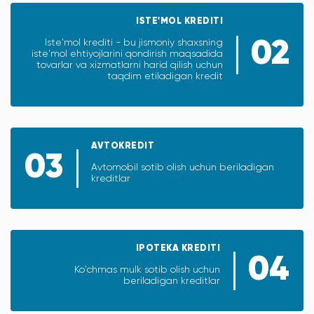
ISTE'MOL KREDITI
02
Iste'mol krediti - bu jismoniy shaxsning
iste'mol ehtiyojlarini qondirish maqsadida
tovarlar va xizmatlarni harid qilish uchun
taqdim etiladigan kredit
AVTOKREDIT
03
Avtomobil sotib olish uchun beriladigan
kreditlar
IPOTEKA KREDITI
04
Ko'chmas mulk sotib olish uchun
beriladigan kreditlar