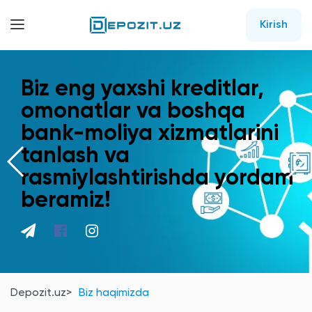
Kirish
Biz eng yaxshi kreditlar,
omonatlar va boshqa
bank-moliya xizmatlarini
tanlash va
rasmiylashtirishda yordam
beramiz!
Depozit.uz
Biz haqimizda