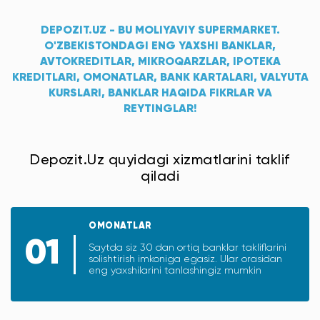
DEPOZIT.UZ - BU MOLIYAVIY SUPERMARKET.
O'ZBEKISTONDAGI ENG YAXSHI BANKLAR,
AVTOKREDITLAR, MIKROQARZLAR, IPOTEKA
KREDITLARI, OMONATLAR, BANK KARTALARI, VALYUTA
KURSLARI, BANKLAR HAQIDA FIKRLAR VA
REYTINGLAR!
Depozit.Uz quyidagi xizmatlarini taklif
qiladi
OMONATLAR
01
Saytda siz 30 dan ortiq banklar takliﬂarini
solishtirish imkoniga egasiz. Ular orasidan
eng yaxshilarini tanlashingiz mumkin