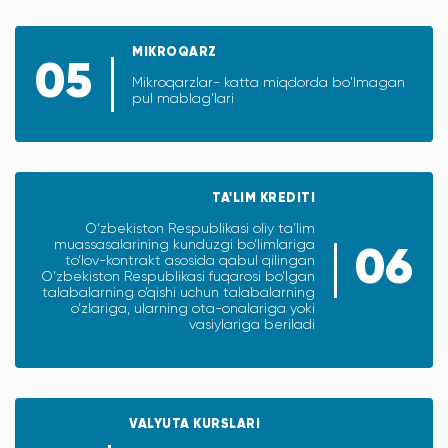
MIKROQARZ
05
Mikroqarzlar- katta miqdorda bo'lmagan
pul mablag'lari
TA'LIM KREDITI
O‘zbekiston Respublikasi oliy ta’lim
muassasalarining kunduzgi bo‘limlariga
06
to‘lov-kontrakt asosida qabul qilingan
O‘zbekiston Respublikasi fuqarosi bo‘lgan
talabalarning o‘qishi uchun talabalarning
o‘zlariga, ularning ota-onalariga yoki
vasiylariga beriladi
VALYUTA KURSLARI