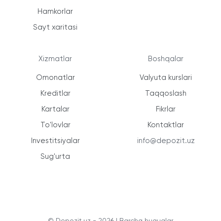
Hamkorlar
Sayt xaritasi
Xizmatlar
Boshqalar
Omonatlar
Valyuta kurslari
Kreditlar
Taqqoslash
Kartalar
Fikrlar
To'lovlar
Kontaktlar
Investitsiyalar
info@depozit.uz
Sug'urta