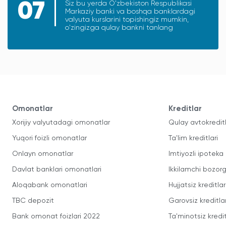
07
Siz bu yerda O'zbekiston Respublikasi
Markaziy banki va boshqa banklardagi
valyuta kurslarini topishingiz mumkin,
o'zingizga qulay bankni tanlang
Omonatlar
Kreditlar
Xorijiy valyutadagi omonatlar
Qulay avtokredit
Yuqori foizli omonatlar
Ta'lim kreditlari
Onlayn omonatlar
Imtiyozli ipoteka
Davlat banklari omonatlari
Ikkilamchi bozorg
Aloqabank omonatlari
Hujjatsiz kreditlar
TBC depozit
Garovsiz kreditla
Bank omonat foizlari 2022
Ta'minotsiz kredit