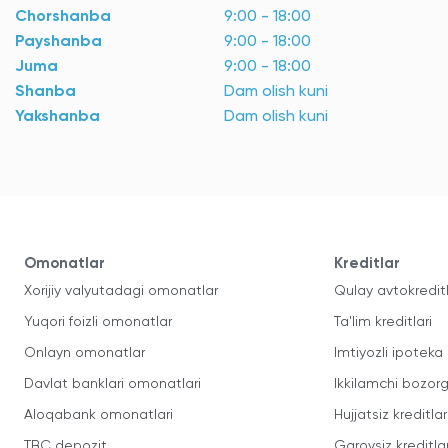
Chorshanba
9:00 - 18:00
Payshanba
9:00 - 18:00
Juma
9:00 - 18:00
Shanba
Dam olish kuni
Yakshanba
Dam olish kuni
Omonatlar
Kreditlar
Xorijiy valyutadagi omonatlar
Qulay avtokredit
Yuqori foizli omonatlar
Ta'lim kreditlari
Onlayn omonatlar
Imtiyozli ipoteka
Davlat banklari omonatlari
Ikkilamchi bozorg
Aloqabank omonatlari
Hujjatsiz kreditlar
TBC depozit
Garovsiz kreditla