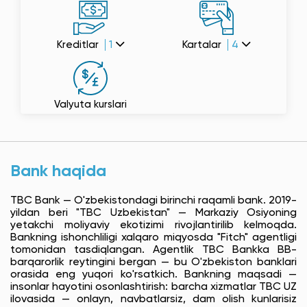
Kreditlar
1
Kartalar
4
Valyuta kurslari
Bank haqida
TBC Bank — O'zbekistondagi birinchi raqamli bank. 2019-
yildan beri "TBC Uzbekistan" — Markaziy Osiyoning
yetakchi moliyaviy ekotizimi rivojlantirilib kelmoqda.
Bankning ishonchliligi xalqaro miqyosda "Fitch" agentligi
tomonidan tasdiqlangan. Agentlik TBC Bankka BB-
barqarorlik reytingini bergan — bu O'zbekiston banklari
orasida eng yuqori ko'rsatkich. Bankning maqsadi —
insonlar hayotini osonlashtirish: barcha xizmatlar TBC UZ
ilovasida — onlayn, navbatlarsiz, dam olish kunlarisiz