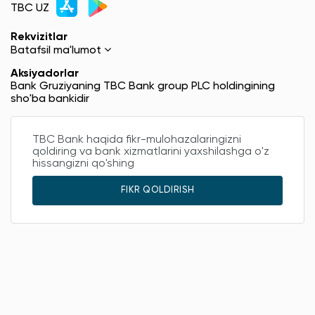
TBC UZ
Rekvizitlar
Batafsil ma'lumot
Aksiyadorlar
Bank Gruziyaning TBC Bank group PLC holdingining
sho'ba bankidir
TBC Bank haqida fikr-mulohazalaringizni
qoldiring va bank xizmatlarini yaxshilashga o'z
hissangizni qo'shing
FIKR QOLDIRISH