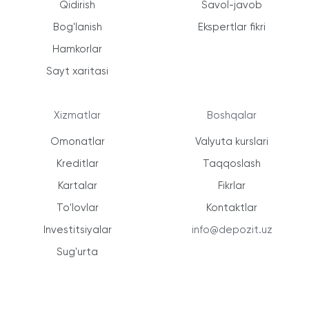
Qidirish
Savol-javob
Bog'lanish
Ekspertlar fikri
Hamkorlar
Sayt xaritasi
Xizmatlar
Boshqalar
Omonatlar
Valyuta kurslari
Kreditlar
Taqqoslash
Kartalar
Fikrlar
To'lovlar
Kontaktlar
Investitsiyalar
info@depozit.uz
Sug'urta