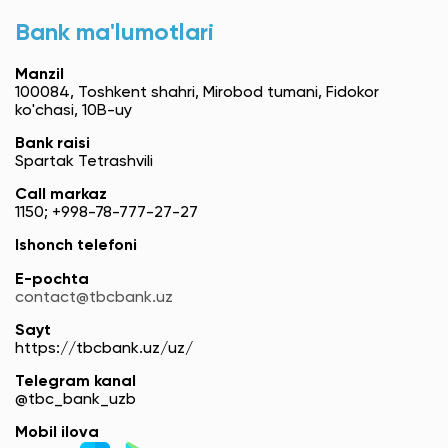
Bank ma'lumotlari
Manzil
100084, Toshkent shahri, Mirobod tumani, Fidokor
ko'chasi, 10B-uy
Bank raisi
Spartak Tetrashvili
Call markaz
1150; +998-78-777-27-27
Ishonch telefoni
E-pochta
contact@tbcbank.uz
Sayt
https://tbcbank.uz/uz/
Telegram kanal
@tbc_bank_uzb
Mobil ilova