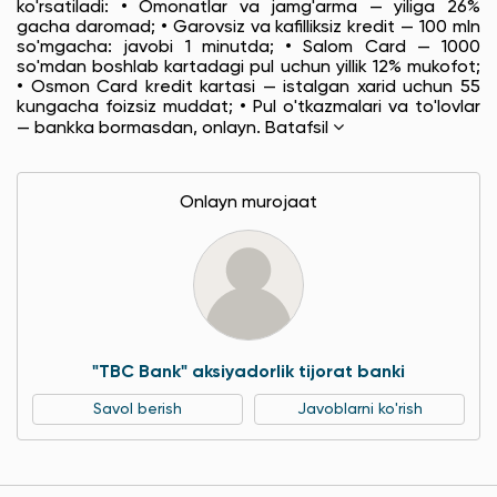
ko'rsatiladi: • Omonatlar va jamg'arma — yiliga 26%
gacha daromad; • Garovsiz va kafilliksiz kredit — 100 mln
so'mgacha: javobi 1 minutda; • Salom Card — 1000
so'mdan boshlab kartadagi pul uchun yillik 12% mukofot;
• Osmon Card kredit kartasi — istalgan xarid uchun 55
kungacha foizsiz muddat; • Pul o'tkazmalari va to'lovlar
— bankka bormasdan, onlayn.
Batafsil
Onlayn murojaat
"TBC Bank" aksiyadorlik tijorat banki
Savol berish
Javoblarni ko'rish