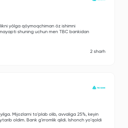
likni yólga qóymoqchiman óz ishimni
hmayapti shuning uchun men TBC bankidan
2 sharh
lga. Mijozlarni to'plab olib, avvaliga 25%, keyin
ytarib oldim. Bank g'irromlik qildi. Ishonch yo'qoldi