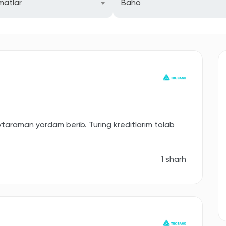
matlar
Baho
taraman yordam berib. Turing kreditlarim tolab
1 sharh