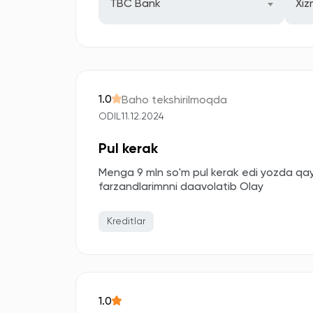
TBC Bank
Xiz
1.0
Baho tekshirilmoqda
ODIL
11.12.2024
Pul kerak
Menga 9 mln so'm pul kerak edi yozda qay
farzandlarimnni daavolatib Olay
Kreditlar
1.0