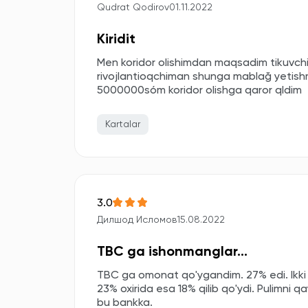
Qudrat Qodirov
01.11.2022
Kiridit
Men koridor olishimdan maqsadim tikuvchi
rivojlantioqchiman shunga mablağ yetis
5000000sóm koridor olishga qaror qldim
Kartalar
3.0
Дилшод Исломов
15.08.2022
TBC ga ishonmanglar...
TBC ga omonat qo'ygandim. 27% edi. Ikki yi
23% oxirida esa 18% qilib qo'ydi. Pulimni qa
bu bankka.