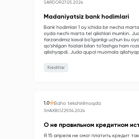
SARDOR
27.05.2024
Madaniyatsiz bank hodimlari
Bank hodimlari 1 oy ichida bir necha marta 
oyda nechi marta tel qilishlari mumkin. 
farzandimiz kasal bo'lganligi uchun bu oy
qo'shilgan foizlari bilan to'lashga ham roz
qilishyapdi. Juda qupol muomala qilishyapd
Kreditlar
1.0
Baho tekshirilmoqda
SHAXBOZ
29.04.2024
О не правильном кредитном ис
Я 15 апреля не смог платить кредит та