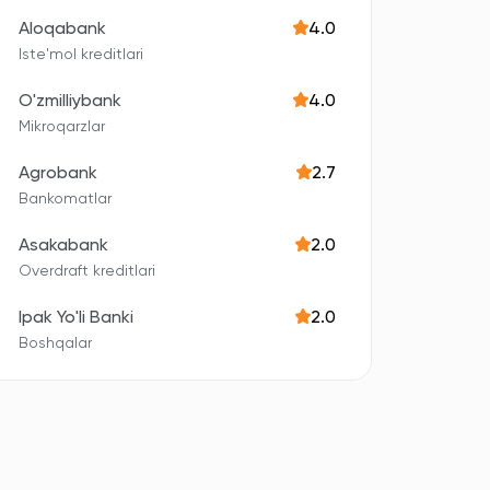
Aloqabank
4.0
Iste'mol kreditlari
O'zmilliybank
4.0
Mikroqarzlar
Agrobank
2.7
Bankomatlar
Asakabank
2.0
Overdraft kreditlari
Ipak Yo'li Banki
2.0
Boshqalar