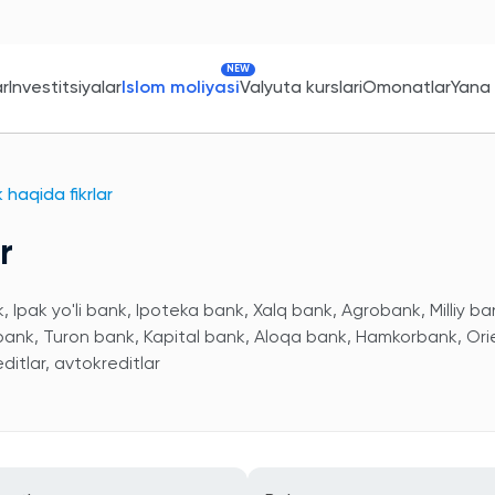
NEW
ar
Investitsiyalar
Islom moliyasi
Valyuta kurslari
Omonatlar
Yana
haqida fikrlar
r
 Ipak yo'li bank, Ipoteka bank, Xalq bank, Agrobank, Milliy ba
 bank, Turon bank, Kapital bank, Aloqa bank, Hamkorbank, Ori
itlar, avtokreditlar