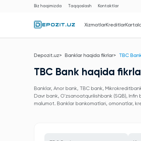
Biz haqimizda
Taqqoslash
Kontaktlar
Xizmatlar
Kreditlar
Kartal
Depozit.uz
Banklar haqida fikrlar
TBC Bank 
TBC Bank haqida fikrla
Banklar, Anor bank, TBC bank, Mikrokreditbank,
Davr bank, O'zsanoatqurilishbank (SQB), Infin
malumot. Banklar bankomatlari, omonatlar, kred