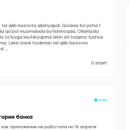
tel qilib bezovta qilishyapdi. Qoidasi bo'yicha 1
Juda qo'pol muomalada bo'lishmoqda. Oilamizda
da to'lovga kechikyapmiz lekin ish haqimiz tushsa
imiz. Lekin bank hodimlari tel qilib bezovta
 ...
0 sharh
тории банка
к как приложения не работала но 16 апреля