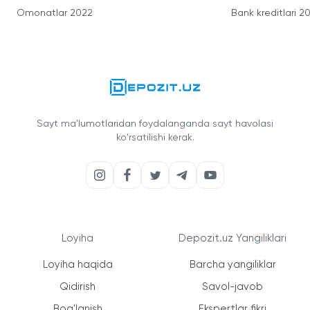
Omonatlar 2022
Bank kreditlari 2
Sayt ma'lumotlaridan foydalanganda sayt havolasi
ko'rsatilishi kerak.
Loyiha
Depozit.uz Yangiliklari
Loyiha haqida
Barcha yangiliklar
Qidirish
Savol-javob
Bog'lanish
Ekspertlar fikri