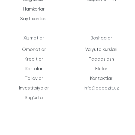
Hamkorlar
Sayt xaritasi
Xizmatlar
Boshqalar
Omonatlar
Valyuta kurslari
Kreditlar
Taqqoslash
Kartalar
Fikrlar
To'lovlar
Kontaktlar
Investitsiyalar
info@depozit.uz
Sug'urta