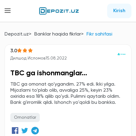
Kirish
Depozit.uz
Banklar haqida fikrlar
Fikr sahifasi
3.0
Дилшод Исломов
15.08.2022
TBC ga ishonmanglar...
TBC ga omonat qo'ygandim. 27% edi. Ikki yilga.
Mijozlarni to'plab olib, avvaliga 25%, keyin 23%
oxirida esa 18% qilib qo'ydi. Pulimni qaytarib oldim.
Bank g'irromlik qildi. Ishonch yo'qoldi bu bankka.
Omonatlar