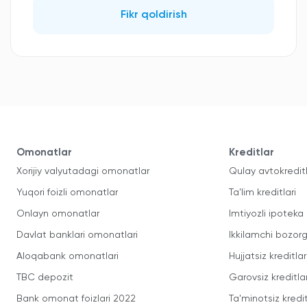
Fikr qoldirish
Omonatlar
Kreditlar
Xorijiy valyutadagi omonatlar
Qulay avtokredit
Yuqori foizli omonatlar
Ta'lim kreditlari
Onlayn omonatlar
Imtiyozli ipoteka
Davlat banklari omonatlari
Ikkilamchi bozorg
Aloqabank omonatlari
Hujjatsiz kreditlar
TBC depozit
Garovsiz kreditla
Bank omonat foizlari 2022
Ta'minotsiz kredit