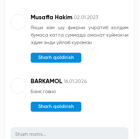
Musaffa Hakim
02.01.2023
Яхши хам шу фикрни учратиб колдим
бумаса катта суммада омонат куймокчи
эдим энди уйлаб кураман
Sharh qoldirish
BARKAMOL
16.01.2024
Банк говно
Sharh qoldirish