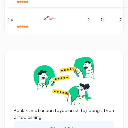
24
2
0
0
Bank xizmatlaridan foydalanish tajribangiz bilan
o'rtoqlashing