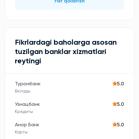
Fikr qoldirish
Fikrlardagi baholarga asosan
tuzilgan banklar xizmatlari
reytingi
Туронбанк
5.0
Вклады
Узнацбанк
5.0
Кредиты
Анор Банк
5.0
Карты