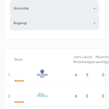
Xizmatlar
Bugungi
Jami
Javob
Muammo
Bank
fikrlar
berilgan
yechilg
1
6
5
0
2
6
0
0