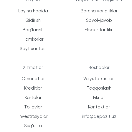
Loyiha haqida
Barcha yangiliklar
Qidirish
Savol-javob
Bog'lanish
Ekspertlar fikri
Hamkorlar
Sayt xaritasi
Xizmatlar
Boshqalar
Omonatlar
Valyuta kurslari
Kreditlar
Taqqoslash
Kartalar
Fikrlar
To'lovlar
Kontaktlar
Investitsiyalar
info@depozit.uz
Sug'urta