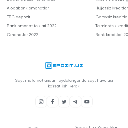
Aloqabank omonatlari
Hujjatsiz kreditlar
TBC depozit
Garovsiz kreditla
Bank omonat foizlari 2022
Ta'minotsiz kredit
Omonatlar 2022
Bank kreditlari 2
Sayt ma'lumotlaridan foydalanganda sayt havolasi
ko'rsatilishi kerak.
Loyiha
Depozit.uz Yangiliklari