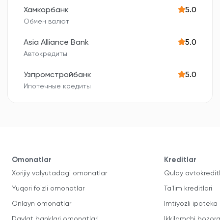
Хамкорбанк
5.0
Обмен валют
Asia Alliance Bank
5.0
Автокредиты
Узпромстройбанк
5.0
Ипотечные кредиты
Omonatlar
Kreditlar
Xorijiy valyutadagi omonatlar
Qulay avtokredit
Yuqori foizli omonatlar
Ta'lim kreditlari
Onlayn omonatlar
Imtiyozli ipoteka
Davlat banklari omonatlari
Ikkilamchi bozorg