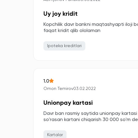
Uy joy kridit
Kopchilik davr bankni maqtashyapti iloji b
faqat kridit qlib ololaman
Ipoteka kreditlari
1.0
Omon Temirov
03.02.2022
Unionpay kartasi
Davr ban rasmiy saytida unionpay kartasi
so'rasan kartani chiqarish 30 000 so'm de
Kartalar