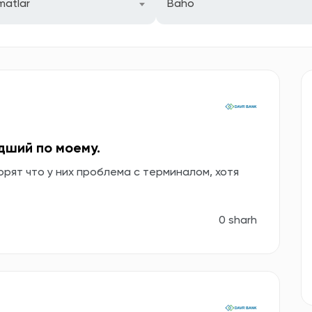
matlar
Baho
дший по моему.
орят что у них проблема с терминалом, хотя
0 sharh