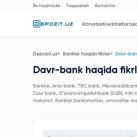
Biz haqimizda
Taqqoslash
Kontaktlar
Xizmatlar
Kreditlar
Kartal
Depozit.uz
Banklar haqida fikrlar
Davr-bank
Davr-bank haqida fikr
Banklar, Anor bank, TBC bank, Mikrokreditbank,
Davr bank, O'zsanoatqurilishbank (SQB), Infin
malumot. Banklar bankomatlari, omonatlar, kred