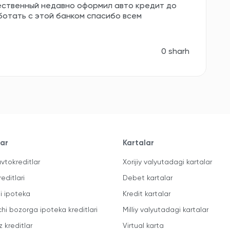
ественный недавно оформил авто кредит до
ботать с этой банком спасибо всем
0 sharh
lar
Kartalar
vtokreditlar
Xorijiy valyutadagi kartalar
reditlari
Debet kartalar
li ipoteka
Kredit kartalar
chi bozorga ipoteka kreditlari
Milliy valyutadagi kartalar
z kreditlar
Virtual karta