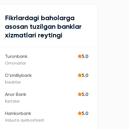
Fikrlardagi baholarga
asosan tuzilgan banklar
xizmatlari reytingi
Turonbank
5.0
Omonatlar
O'zmilliybank
5.0
Kreditlar
Anor Bank
5.0
Kartalar
Hamkorbank
5.0
Valyuta ayirboshlash