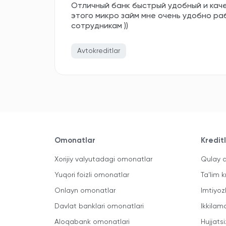
Отличный банк быстрый удобный и кач
этого микро займ мне очень удобно ра
сотрудникам ))
Avtokreditlar
Omonatlar
Kredit
Xorijiy valyutadagi omonatlar
Qulay a
Yuqori foizli omonatlar
Ta'lim k
Onlayn omonatlar
Imtiyoz
Davlat banklari omonatlari
Ikkilam
Aloqabank omonatlari
Hujjatsi