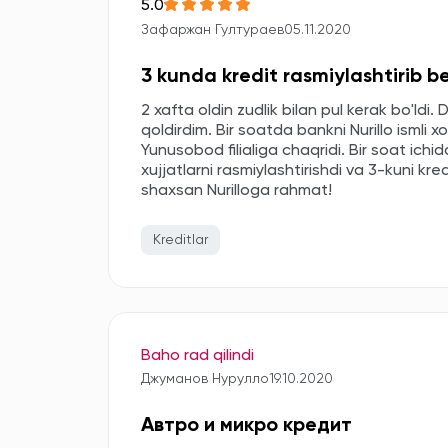
5.0
Зафаржан Гултураев
05.11.2020
3 kunda kredit rasmiylashtirib be
2 xafta oldin zudlik bilan pul kerak bo'ld
qoldirdim. Bir soatda bankni Nurillo ismli x
Yunusobod filialiga chaqridi. Bir soat ic
xujjatlarni rasmiylashtirishdi va 3-kuni kr
shaxsan Nurilloga rahmat!
Kreditlar
Baho rad qilindi
Джуманов Нурулло
19.10.2020
Автро и микро кредит