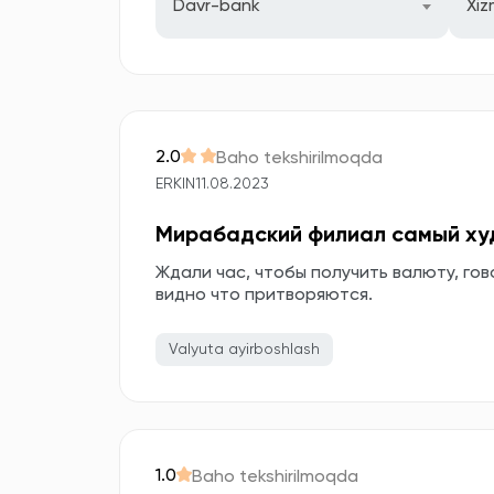
Davr-bank
Xiz
2.0
Baho tekshirilmoqda
ERKIN
11.08.2023
Мирабадский филиал самый ху
Ждали час, чтобы получить валюту, гов
видно что притворяются.
Valyuta ayirboshlash
1.0
Baho tekshirilmoqda