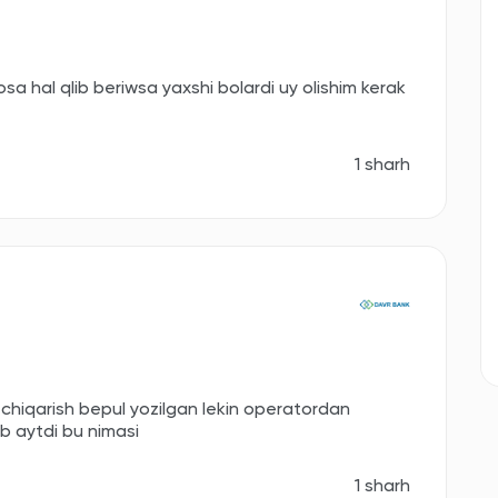
osa hal qlib beriwsa yaxshi bolardi uy olishim kerak
1 sharh
 chiqarish bepul yozilgan lekin operatordan
b aytdi bu nimasi
1 sharh