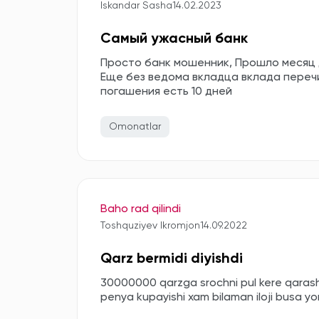
Iskandar Sasha
14.02.2023
Самый ужасный банк
Просто банк мошенник, Прошло месяц 
Еще без ведома вкладца вклада переч
погашения есть 10 дней
Omonatlar
Baho rad qilindi
Toshquziyev Ikromjon
14.09.2022
Qarz bermidi diyishdi
30000000 qarzga srochni pul kere qarash
penya kupayishi xam bilaman iloji busa yo