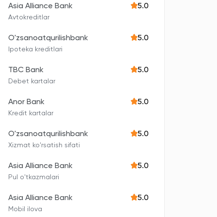
Asia Alliance Bank
5.0
Avtokreditlar
O'zsanoatqurilishbank
5.0
Ipoteka kreditlari
TBC Bank
5.0
Debet kartalar
Anor Bank
5.0
Kredit kartalar
O'zsanoatqurilishbank
5.0
Xizmat ko'rsatish sifati
Asia Alliance Bank
5.0
Pul o'tkazmalari
Asia Alliance Bank
5.0
Mobil ilova