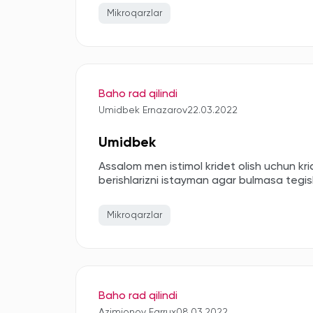
Mikroqarzlar
Baho rad qilindi
Umidbek Ernazarov
22.03.2022
Umidbek
Assalom men istimol kridet olish uchun k
berishlarizni istayman agar bulmasa tegis
Mikroqarzlar
Baho rad qilindi
Azimjonov Farrux
08.03.2022