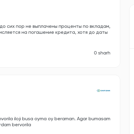
до сих пор не выплачены проценты по вкладам,
исляется на погашение кредита, хотя до даты
0 sharh
vorila iloji busa oyma oy beraman. Agar bumasam
rdam bervorila