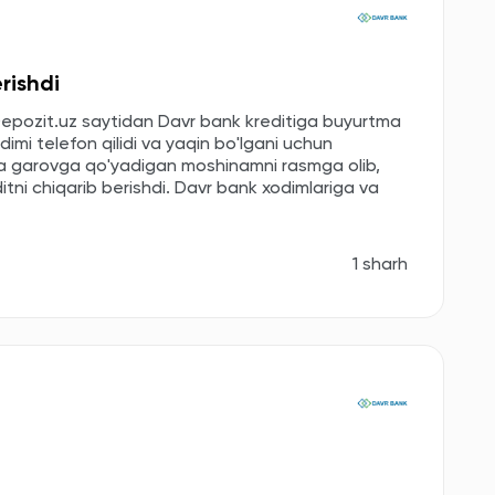
rishdi
i. Depozit.uz saytidan Davr bank kreditiga buyurtma
odimi telefon qilidi va yaqin bo'lgani uchun
hida garovga qo'yadigan moshinamni rasmga olib,
editni chiqarib berishdi. Davr bank xodimlariga va
1 sharh