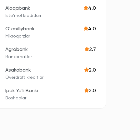
Aloqabank
4.0
Iste'mol kreditlari
O'zmilliybank
4.0
Mikroqarzlar
Agrobank
2.7
Bankomatlar
Asakabank
2.0
Overdraft kreditlari
Ipak Yo'li Banki
2.0
Boshqalar