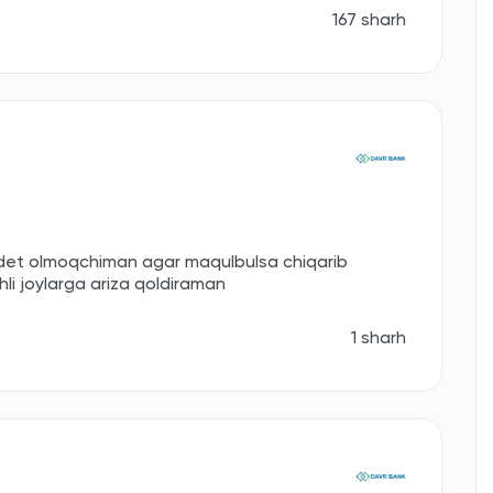
167 sharh
ridet olmoqchiman agar maqulbulsa chiqarib
hli joylarga ariza qoldiraman
1 sharh