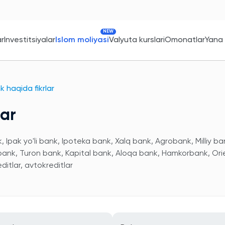
NEW
ar
Investitsiyalar
Islom moliyasi
Valyuta kurslari
Omonatlar
Yana
 haqida fikrlar
lar
 Ipak yo'li bank, Ipoteka bank, Xalq bank, Agrobank, Milliy ba
 bank, Turon bank, Kapital bank, Aloqa bank, Hamkorbank, Ori
itlar, avtokreditlar