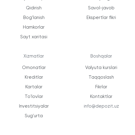
Qidirish
Savol-javob
Bog'lanish
Ekspertlar fikri
Hamkorlar
Sayt xaritasi
Xizmatlar
Boshqalar
Omonatlar
Valyuta kurslari
Kreditlar
Taqqoslash
Kartalar
Fikrlar
To'lovlar
Kontaktlar
Investitsiyalar
info@depozit.uz
Sug'urta