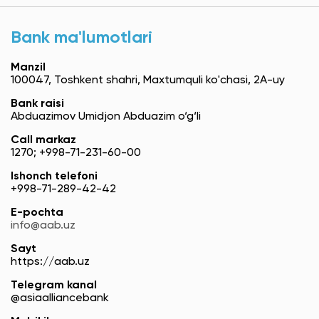
Bank ma'lumotlari
Manzil
100047, Toshkent shahri, Maxtumquli ko'chasi, 2A-uy
Bank raisi
Abduazimov Umidjon Abduazim o‘g‘li
Call markaz
1270; +998-71-231-60-00
Ishonch telefoni
+998-71-289-42-42
E-pochta
info@aab.uz
Sayt
https://aab.uz
Telegram kanal
@asiaalliancebank