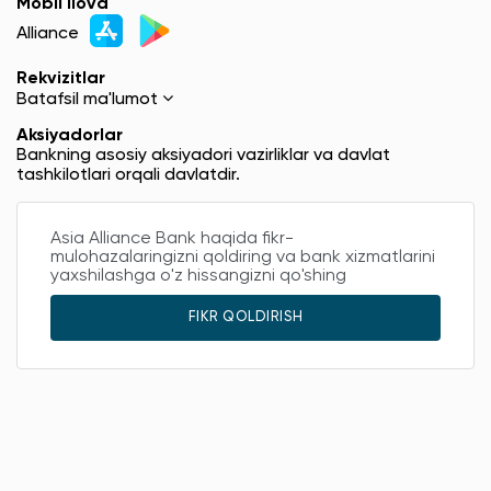
Mobil ilova
Alliance
Rekvizitlar
Batafsil ma'lumot
Aksiyadorlar
Bankning asosiy aksiyadori vazirliklar va davlat
tashkilotlari orqali davlatdir.
Asia Alliance Bank haqida fikr-
mulohazalaringizni qoldiring va bank xizmatlarini
yaxshilashga o'z hissangizni qo'shing
FIKR QOLDIRISH