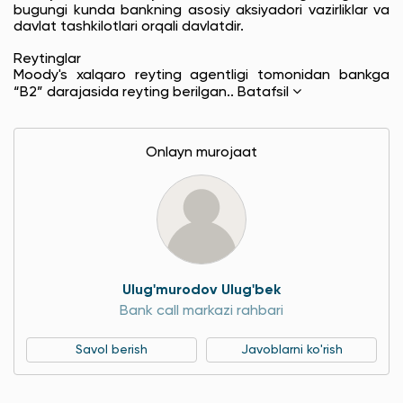
bugungi kunda bankning asosiy aksiyadori vazirliklar va
davlat tashkilotlari orqali davlatdir.
Reytinglar
Moody's xalqaro reyting agentligi tomonidan bankga
“B2” darajasida reyting berilgan..
Batafsil
Onlayn murojaat
Ulug'murodov Ulug'bek
Bank call markazi rahbari
Savol berish
Javoblarni ko'rish