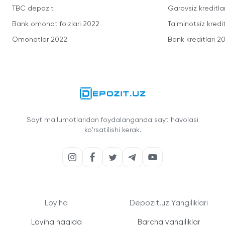
TBC depozit
Garovsiz kreditla
Bank omonat foizlari 2022
Ta'minotsiz kredit
Omonatlar 2022
Bank kreditlari 2
Sayt ma'lumotlaridan foydalanganda sayt havolasi
ko'rsatilishi kerak.
Loyiha
Depozit.uz Yangiliklari
Loyiha haqida
Barcha yangiliklar