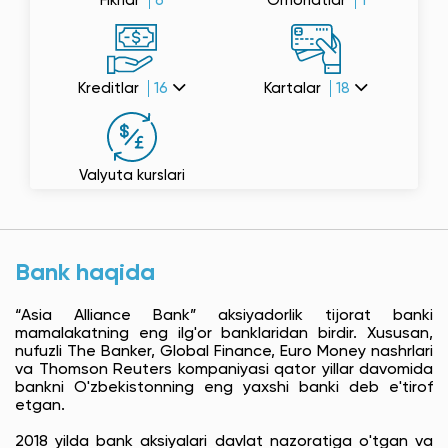
Fikrlar
6
Omonatlar
1
Kreditlar
16
Kartalar
18
Valyuta kurslari
Bank haqida
“Asia Alliance Bank” aksiyadorlik tijorat banki
mamalakatning eng ilg'or banklaridan birdir. Xususan,
nufuzli The Banker, Global Finance, Euro Money nashrlari
va Thomson Reuters kompaniyasi qator yillar davomida
bankni O'zbekistonning eng yaxshi banki deb e'tirof
etgan.
2018 yilda bank aksiyalari davlat nazoratiga o'tgan va