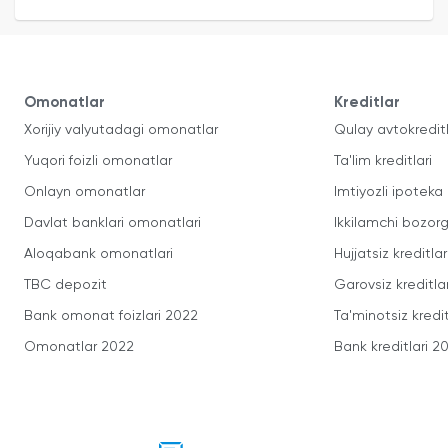
Omonatlar
Kreditlar
Xorijiy valyutadagi omonatlar
Qulay avtokredit
Yuqori foizli omonatlar
Ta'lim kreditlari
Onlayn omonatlar
Imtiyozli ipoteka
Davlat banklari omonatlari
Ikkilamchi bozorg
Aloqabank omonatlari
Hujjatsiz kreditlar
TBC depozit
Garovsiz kreditla
Bank omonat foizlari 2022
Ta'minotsiz kredit
Omonatlar 2022
Bank kreditlari 2