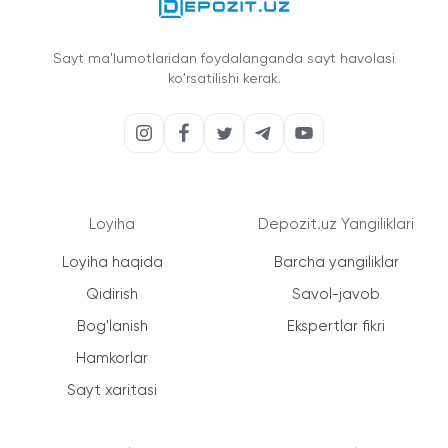
Sayt ma'lumotlaridan foydalanganda sayt havolasi
ko'rsatilishi kerak.
Loyiha
Depozit.uz Yangiliklari
Loyiha haqida
Barcha yangiliklar
Qidirish
Savol-javob
Bog'lanish
Ekspertlar fikri
Hamkorlar
Sayt xaritasi