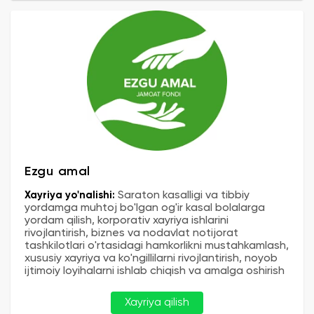
Ezgu amal
Xayriya yo'nalishi:
Saraton kasalligi va tibbiy
yordamga muhtoj bo'lgan og'ir kasal bolalarga
yordam qilish, korporativ xayriya ishlarini
rivojlantirish, biznes va nodavlat notijorat
tashkilotlari o'rtasidagi hamkorlikni mustahkamlash,
xususiy xayriya va ko'ngillilarni rivojlantirish, noyob
ijtimoiy loyihalarni ishlab chiqish va amalga oshirish
Xayriya qilish