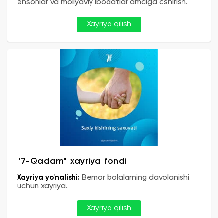
ehsonlar va moliyaviy ibodatlar amalga oshirish.
Xayriya qilish
"7-Qadam" xayriya fondi
Xayriya yo'nalishi:
Bemor bolalarning davolanishi
uchun xayriya.
Xayriya qilish