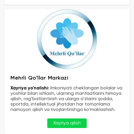
Mehrli Qo'llar Markazi
Xayriya yo'nalishi:
Imkoniyati cheklangan bolalar va
yoshlar bilan ishlash, ularning manfaatlarini himoya
qilish, rag‘batlantirish va ularga o‘zlarini ijodda,
sportda, intellektual jihatdan har tomonlama
namoyon qilish va rivojlantirishga ko'maklashish.
Xayriya qilish