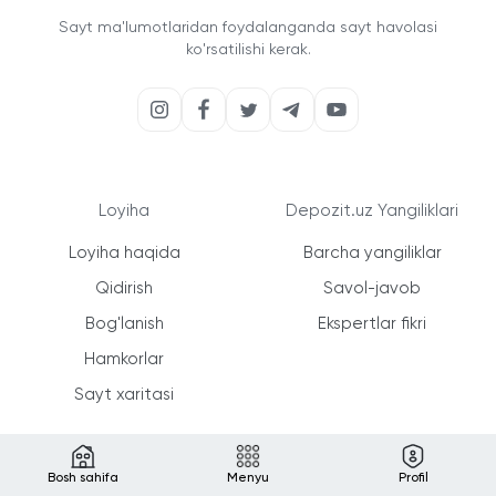
Sayt ma'lumotlaridan foydalanganda sayt havolasi
ko'rsatilishi kerak.
Loyiha
Depozit.uz Yangiliklari
Loyiha haqida
Barcha yangiliklar
Qidirish
Savol-javob
Bog'lanish
Ekspertlar fikri
Hamkorlar
Sayt xaritasi
Xizmatlar
Boshqalar
Bosh sahifa
Menyu
Profil