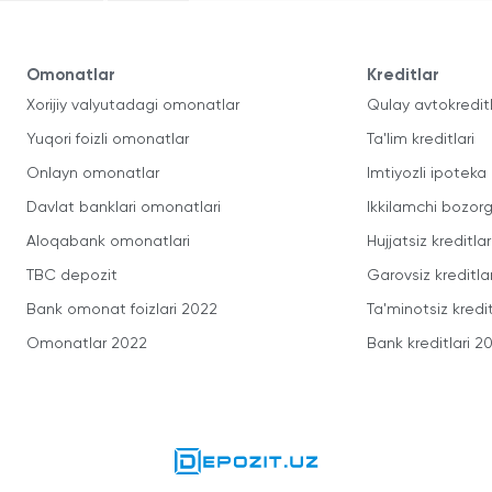
Omonatlar
Kreditlar
Xorijiy valyutadagi omonatlar
Qulay avtokredit
Yuqori foizli omonatlar
Ta'lim kreditlari
Onlayn omonatlar
Imtiyozli ipoteka
Davlat banklari omonatlari
Ikkilamchi bozorg
Aloqabank omonatlari
Hujjatsiz kreditlar
TBC depozit
Garovsiz kreditla
Bank omonat foizlari 2022
Ta'minotsiz kredit
Omonatlar 2022
Bank kreditlari 2