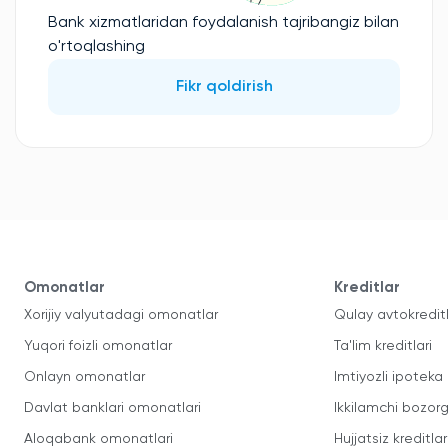
Bank xizmatlaridan foydalanish tajribangiz bilan
o'rtoqlashing
Fikr qoldirish
Omonatlar
Kreditlar
Xorijiy valyutadagi omonatlar
Qulay avtokredit
Yuqori foizli omonatlar
Ta'lim kreditlari
Onlayn omonatlar
Imtiyozli ipoteka
Davlat banklari omonatlari
Ikkilamchi bozorg
Aloqabank omonatlari
Hujjatsiz kreditlar