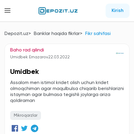
Kirish
Depozit.uz
Banklar haqida fikrlar
Fikr sahifasi
Baho rad qilindi
Umidbek Ernazarov
22.03.2022
Umidbek
Assalom men istimol kridet olish uchun kridet
olmoqchiman agar maqulbulsa chiqarib berishlarizni
istayman agar bulmasa tegishli joylarga ariza
qoldiraman
Mikroqarzlar