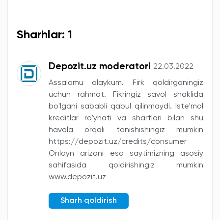
Sharhlar: 1
Depozit.uz moderatori
22.03.2022
Assalomu alaykum. Firk qoldirganingiz
uchun rahmat. Fikringiz savol shaklida
bo'lgani sababli qabul qilinmaydi. Iste'mol
kreditlar ro'yhati va shartlari bilan shu
havola orqali tanishishingiz mumkin
https://depozit.uz/credits/consumer
Onlayn arizani esa saytimizning asosiy
sahifasida qoldirishingiz mumkin
www.depozit.uz
Sharh qoldirish