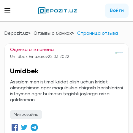
Войти
Depozit.uz
Отзывы о банках
Страница отзыва
Оценка отклонена
Umidbek Ernazarov
22.03.2022
Umidbek
Assalom men istimol kridet olish uchun kridet
olmoqchiman agar maqulbulsa chiqarib berishlarizni
istayman agar bulmasa tegishli joylarga ariza
qoldiraman
Микрозаймы