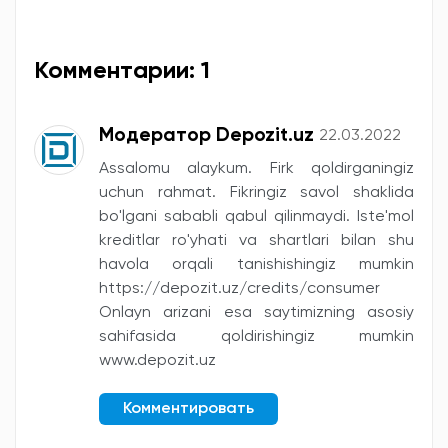
Комментарии: 1
Модератор Depozit.uz
22.03.2022
Assalomu alaykum. Firk qoldirganingiz
uchun rahmat. Fikringiz savol shaklida
bo'lgani sababli qabul qilinmaydi. Iste'mol
kreditlar ro'yhati va shartlari bilan shu
havola orqali tanishishingiz mumkin
https://depozit.uz/credits/consumer
Onlayn arizani esa saytimizning asosiy
sahifasida qoldirishingiz mumkin
www.depozit.uz
Комментировать