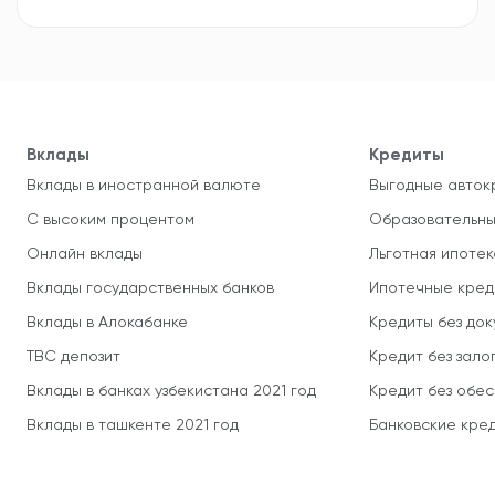
Вклады
Кредиты
Вклады в иностранной валюте
Выгодные авток
С высоким процентом
Образовательны
Онлайн вклады
Льготная ипотек
Вклады государственных банков
Ипотечные кред
Вклады в Алокабанке
Кредиты без до
TBC депозит
Кредит без зало
Вклады в банках узбекистана 2021 год
Кредит без обе
Вклады в ташкенте 2021 год
Банковские кред