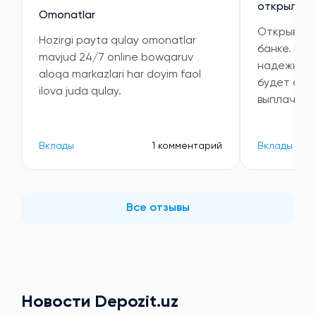
открыла в
Omonatlar
Открывала
Hozirgi payta qulay omonatlar
банке. Выб
mavjud 24/7 online bowqaruv
надежность
aloqa markazlari har doyim faol
будет ста
ilova juda qulay.
выплачива
Вклады
1 комментарий
Вклады
Все отзывы
Новости Depozit.uz