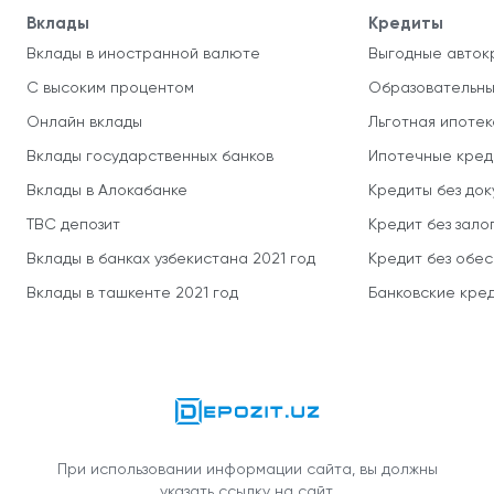
Вклады
Кредиты
Вклады в иностранной валюте
Выгодные авток
С высоким процентом
Образовательны
Онлайн вклады
Льготная ипотек
Вклады государственных банков
Ипотечные кред
Вклады в Алокабанке
Кредиты без до
TBC депозит
Кредит без зало
Вклады в банках узбекистана 2021 год
Кредит без обе
Вклады в ташкенте 2021 год
Банковские кред
При использовании информации сайта, вы должны
указать ссылку на сайт.