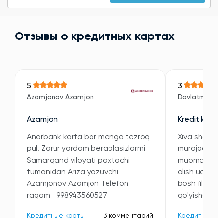
Отзывы о кредитных картах
5
3
Azamjonov Azamjon
Davlatmuro
Azamjon
Kredit kart
Anorbank karta bor menga tezroq
Xiva shahar
pul. Zarur yordam beraolasizlarmi
murojaat qi
Samarqand viloyati paxtachi
muomala qil
tumanidan Ariza yozuvchi
olish uchun
Azamjonov Azamjon Telefon
bosh filial
raqam +998943560527
qo'yishganin
Кредитные карты
3 комментарий
Кредитные 