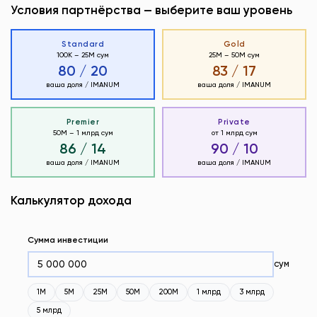
Условия партнёрства — выберите ваш уровень
Standard
Gold
100К – 25М сум
25М – 50М сум
80 / 20
83 / 17
ваша доля / IMANUM
ваша доля / IMANUM
Premier
Private
50М – 1 млрд сум
от 1 млрд сум
86 / 14
90 / 10
ваша доля / IMANUM
ваша доля / IMANUM
Калькулятор дохода
Сумма инвестиции
сум
1M
5M
25M
50M
200M
1 млрд
3 млрд
5 млрд