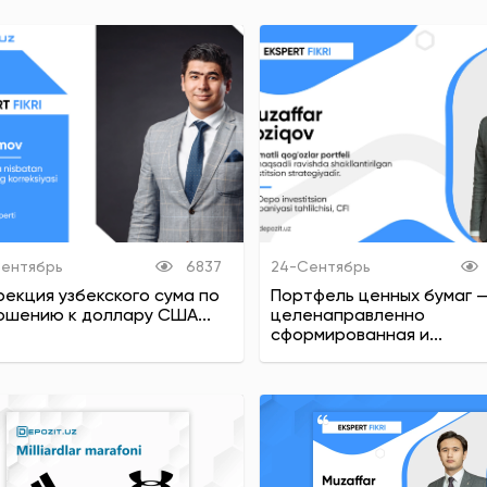
Сентябрь
6837
24-Сентябрь
рекция узбекского сума по
Портфель ценных бумаг —
ошению к доллару США...
целенаправленно
сформированная и...