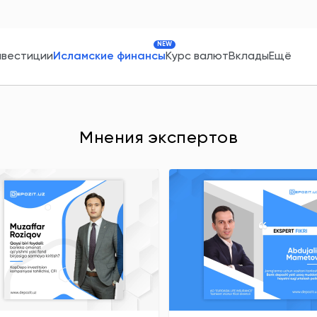
NEW
нвестиции
Исламские финансы
Курс валют
Вклады
Ещё
Мнения экспертов