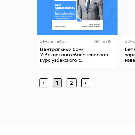
21-Сентябрь
6718
20-
Центральный банк
Бег 
Узбекистана сбалансировал
зар
курс узбекского с...
изве
‹
1
2
›