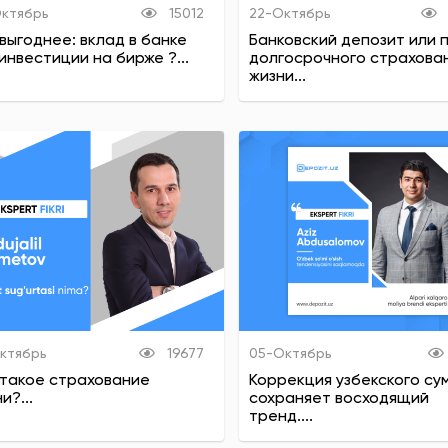
ктябрь
15012
22-Октябрь
выгоднее: вклад в банке
Банковский депозит или 
инвестиции на бирже ?...
долгосрочного страхова
жизни...
ктябрь
19677
05-Октябрь
 такое страхование
Коррекция узбекского су
и?...
сохраняет восходящий
тренд....