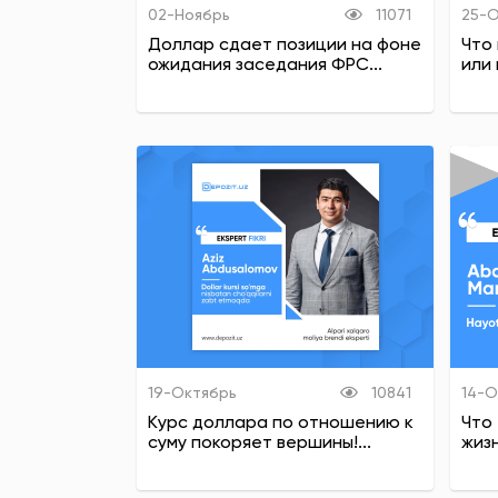
02-Ноябрь
11071
25-О
Доллар сдает позиции на фоне
Что 
ожидания заседания ФРС...
или 
19-Октябрь
10841
14-О
Курс доллара по отношению к
Что
суму покоряет вершины!...
жизн