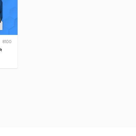
8100
й