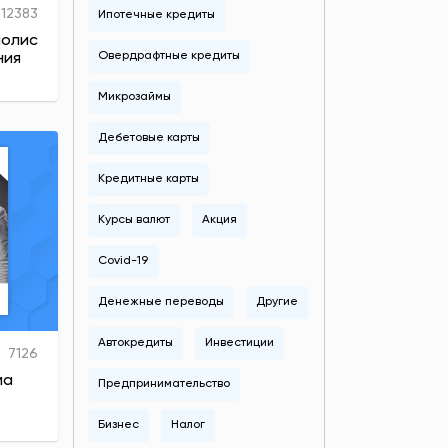
12383
Ипотечные кредиты
полис
Овердрафтные кредиты
ния
Микрозаймы
Дебетовые карты
Кредитные карты
Курсы валют
Акция
Covid-19
Денежные переводы
Другие
Автокредиты
Инвестиции
7126
ма
Предпринимательство
Бизнес
Налог