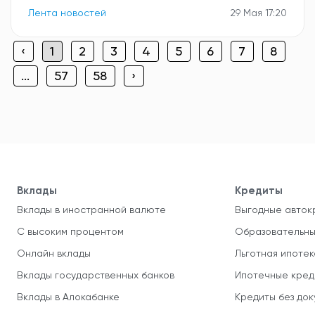
Лента новостей
29 Мая 17:20
‹
1
2
3
4
5
6
7
8
...
57
58
›
Вклады
Кредиты
Вклады в иностранной валюте
Выгодные авток
С высоким процентом
Образовательны
Онлайн вклады
Льготная ипотек
Вклады государственных банков
Ипотечные кред
Вклады в Алокабанке
Кредиты без до