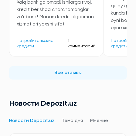
Xalq bankiga omad! Ishilarga rivoj,
qulay qilini
kredit berishda charchamanglar
kunda bitdi
zo'r bank! Manam kredit olganman
oyni boshi
xizmatlari yaxshi sifatli
oyni oxiriga
Потребительские
1
Потребител
кредиты
комментарий
кредиты
Все отзывы
Новости Depozit.uz
Новости Depozit.uz
Тема дня
Мнение