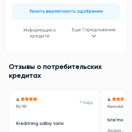
Узнать вероятность одобрения
Еще 1 предложение
Информация о
кредите
Отзывы о потребительских
кредитах
4
4
Rc N1
Kamoliddin
Iste'mol kre
Kreditning salbiy tarixi
Asaxiy orqal