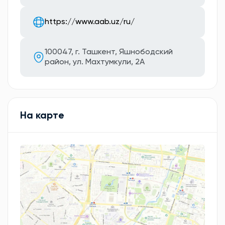
https://www.aab.uz/ru/
100047, г. Ташкент, Яшнободский
район, ул. Махтумкули, 2А
На карте