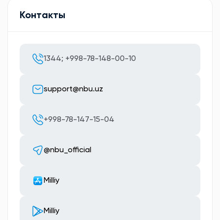
Контакты
1344; +998-78-148-00-10
support@nbu.uz
+998-78-147-15-04
@nbu_official
Milliy
Milliy