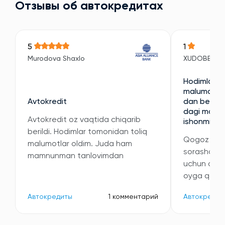
Отзывы об автокредитах
5
1
Murodova Shaxlo
XUDOBERDI
Hodimlari e
malumotni 
Avtokredit
dan berilan
dagi malumo
Avtokredit oz vaqtida chiqarib
ishonmidi
berildi. Hodimlar tomonidan toliq
Qogoz kori
malumotlar oldim. Juda ham
sorashdi v
mamnunman tanlovimdan
uchun oyli
oyga qatta
Автокредиты
1 комментарий
Автокредит