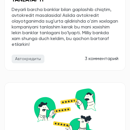
TANLAYAPTI
Deyarli barcha banklar bilan gaplashib chiqtim,
avtokredit masalasida! Aslida avtokredit
olayotganimda sug'urta qildirishda o'zim xoxlagan
kompaniyani tanlashim kerak bu mani xoxishim
lekin banklar tanlagani bo'lyapti. Milliy bankda
xam shunga duch keldim, bu qachon bartaraf
etilarkin!
3 комментарий
Автокредиты