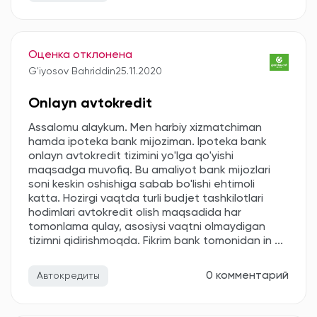
Оценка отклонена
G'iyosov Bahriddin
25.11.2020
Onlayn avtokredit
Assalomu alaykum. Men harbiy xizmatchiman
hamda ipoteka bank mijoziman. Ipoteka bank
onlayn avtokredit tizimini yo'lga qo'yishi
maqsadga muvofiq. Bu amaliyot bank mijozlari
soni keskin oshishiga sabab bo'lishi ehtimoli
katta. Hozirgi vaqtda turli budjet tashkilotlari
hodimlari avtokredit olish maqsadida har
tomonlama qulay, asosiysi vaqtni olmaydigan
tizimni qidirishmoqda. Fikrim bank tomonidan in ...
0 комментарий
Автокредиты