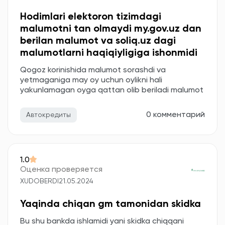
Hodimlari elektoron tizimdagi
malumotni tan olmaydi my.gov.uz dan
berilan malumot va soliq.uz dagi
malumotlarni haqiqiyligiga ishonmidi
Qogoz korinishida malumot sorashdi va
yetmaganiga may oy uchun oylikni hali
yakunlamagan oyga qattan olib beriladi malumot
0 комментарий
Автокредиты
1.0
Оценка проверяется
XUDOBERDI
21.05.2024
Yaqinda chiqan gm tamonidan skidka
Bu shu bankda ishlamidi yani skidka chiqqani