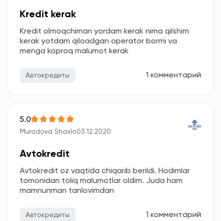
Kredit kerak
Kredit olmoqchiman yordam kerak nima qilshim
kerak yotdam qiloadgan operator bormi va
menga koproq malumot kerak
1 комментарий
Автокредиты
5.0
Murodova Shaxlo
03.12.2020
Avtokredit
Avtokredit oz vaqtida chiqarib berildi. Hodimlar
tomonidan toliq malumotlar oldim. Juda ham
mamnunman tanlovimdan
1 комментарий
Автокредиты