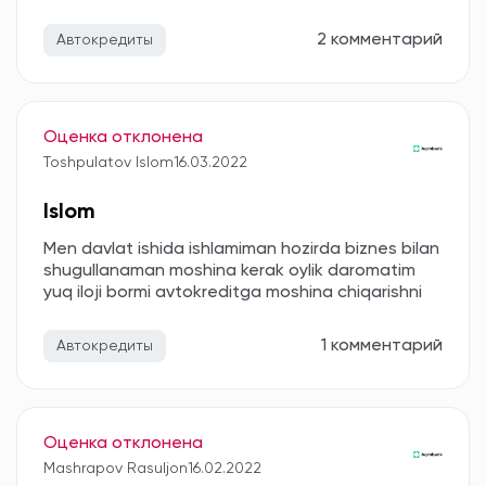
2 комментарий
Автокредиты
Оценка отклонена
Toshpulatov Islom
16.03.2022
Islom
Men davlat ishida ishlamiman hozirda biznes bilan
shugullanaman moshina kerak oylik daromatim
yuq iloji bormi avtokreditga moshina chiqarishni
1 комментарий
Автокредиты
Оценка отклонена
Mashrapov Rasuljon
16.02.2022