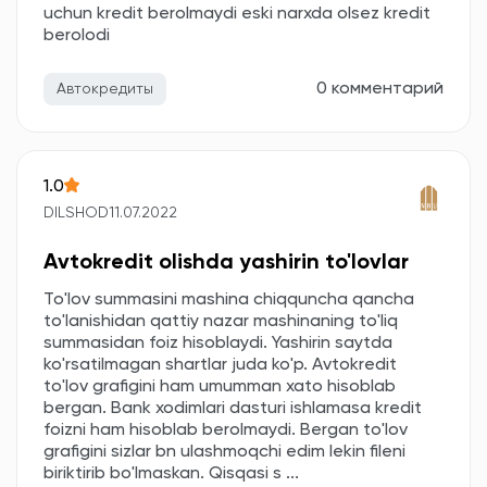
uchun kredit berolmaydi eski narxda olsez kredit
berolodi
0 комментарий
Автокредиты
1.0
DILSHOD
11.07.2022
Avtokredit olishda yashirin to'lovlar
To'lov summasini mashina chiqquncha qancha
to'lanishidan qattiy nazar mashinaning to'liq
summasidan foiz hisoblaydi. Yashirin saytda
ko'rsatilmagan shartlar juda ko'p. Avtokredit
to'lov grafigini ham umumman xato hisoblab
bergan. Bank xodimlari dasturi ishlamasa kredit
foizni ham hisoblab berolmaydi. Bergan to'lov
grafigini sizlar bn ulashmoqchi edim lekin fileni
biriktirib bo'lmaskan. Qisqasi s ...