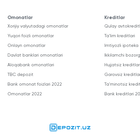
Omonatlar
Kreditlar
Xorijiy valyutadagi omonatlar
Qulay avtokredit
Yuqori foizli omonatlar
Ta'lim kreditlari
Onlayn omonatlar
Imtiyozli ipoteka
Davlat banklari omonatlari
Ikkilamchi bozorg
Aloqabank omonatlari
Hujjatsiz kreditlar
TBC depozit
Garovsiz kreditla
Bank omonat foizlari 2022
Ta'minotsiz kredit
Omonatlar 2022
Bank kreditlari 2