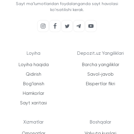
Sayt ma'lumotlaridan foydalanganda sayt havolasi
ko'rsatilishi kerak.
Loyiha
Depozit.uz Yangiliklari
Loyiha haqida
Barcha yangiliklar
Qidirish
Savol-javob
Bog'lanish
Ekspertlar fikri
Hamkorlar
Sayt xaritasi
Xizmatlar
Boshqalar
Omonatlar
Valyuta kurslari