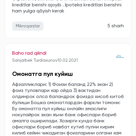
kreditlar berishi ajoyib . Ipoteka kreditlari berishni
ham yulga qõyish kerak
5 sharh
Mikroqarzlar
Baho rad qilindi
Sanjarbek Turdiaxunov
10.02.2021
Омонатга пул куйиш
Афзалликлари: 1) Фоизи баланд 22% экан 2)
фоиз туловлари хар ойда 3) вактидан
олдинрок олса баландрок фоизда хисоб китоб
булиши Бошка омонатлардан фаркли томони:
Бу омонатга пул куйиш онлайн эмаслиги
нокулайрок экан яъни банк офислари бориб
амалга оширилади. Хозирги кунда банк
офислари бориб навбат кутиб пулни кирим
килиб кейин чикадиган фоизларини олгани хам