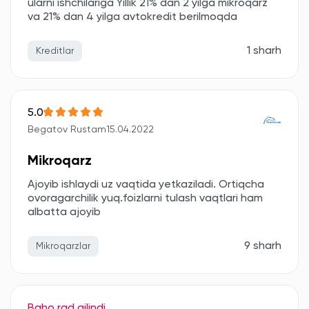
ularni ishchilariga Yillik 21% dan 2 yilga mikroqarz
va 21% dan 4 yilga avtokredit berilmoqda
1 sharh
Kreditlar
5.0
Begatov Rustam
15.04.2022
Mikroqarz
Ajoyib ishlaydi uz vaqtida yetkaziladi. Ortiqcha
ovoragarchilik yuq.foizlarni tulash vaqtlari ham
albatta ajoyib
9 sharh
Mikroqarzlar
Baho rad qilindi