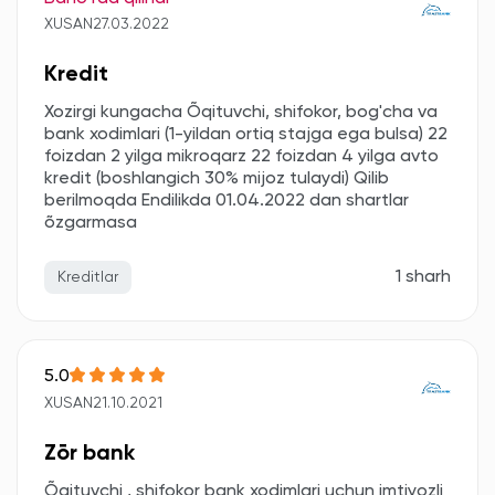
XUSAN
27.03.2022
Kredit
Xozirgi kungacha Õqituvchi, shifokor, bog'cha va
bank xodimlari (1-yildan ortiq stajga ega bulsa) 22
foizdan 2 yilga mikroqarz 22 foizdan 4 yilga avto
kredit (boshlangich 30% mijoz tulaydi) Qilib
berilmoqda Endilikda 01.04.2022 dan shartlar
õzgarmasa
1 sharh
Kreditlar
5.0
XUSAN
21.10.2021
Zōr bank
Õqituvchi , shifokor bank xodimlari uchun imtiyozli