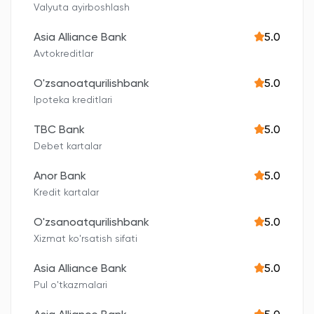
Valyuta ayirboshlash
Asia Alliance Bank
5.0
Avtokreditlar
O'zsanoatqurilishbank
5.0
Ipoteka kreditlari
TBC Bank
5.0
Debet kartalar
Anor Bank
5.0
Kredit kartalar
O'zsanoatqurilishbank
5.0
Xizmat ko'rsatish sifati
Asia Alliance Bank
5.0
Pul o'tkazmalari