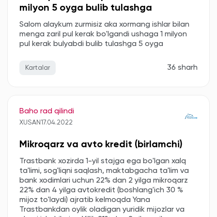
milyon 5 oyga bulib tulashga
Salom alaykum zurmisiz aka xormang ishlar bilan
menga zaril pul kerak bo'lgandi ushaga 1 milyon
pul kerak bulyabdi bulib tulashga 5 oyga
36 sharh
Kartalar
Baho rad qilindi
XUSAN
17.04.2022
Mikroqarz va avto kredit (birlamchi)
Trastbank xozirda 1-yil stajga ega bo'lgan xalq
ta'limi, sog'liqni saqlash, maktabgacha ta'lim va
bank xodimlari uchun 22% dan 2 yilga mikroqarz
22% dan 4 yilga avtokredit (boshlang'ich 30 %
mijoz to'laydi) ajratib kelmoqda Yana
Trastbankdan oylik oladigan yuridik mijozlar va