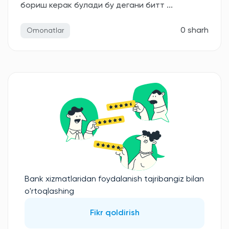
бориш керак булади бу дегани битт ...
0 sharh
Omonatlar
Bank xizmatlaridan foydalanish tajribangiz bilan
o'rtoqlashing
Fikr qoldirish