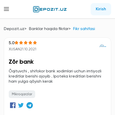
Kirish
Depozit.uz
Banklar haqida fikrlar
Fikr sahifasi
5.0
XUSAN
21.10.2021
Zōr bank
Õqituvchi , shifokor bank xodimlari uchun imtiyozli
kreditlar berishi ajoyib . Ipoteka kreditlari berishni
ham yulga qõyish kerak
Mikroqarzlar