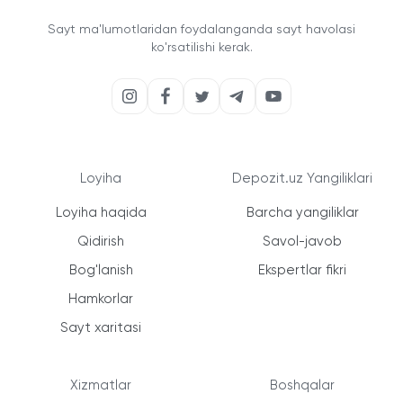
Sayt ma'lumotlaridan foydalanganda sayt havolasi
ko'rsatilishi kerak.
Loyiha
Depozit.uz Yangiliklari
Loyiha haqida
Barcha yangiliklar
Qidirish
Savol-javob
Bog'lanish
Ekspertlar fikri
Hamkorlar
Sayt xaritasi
Xizmatlar
Boshqalar