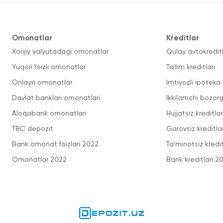
Omonatlar
Kreditlar
Xorijiy valyutadagi omonatlar
Qulay avtokredit
Yuqori foizli omonatlar
Ta'lim kreditlari
Onlayn omonatlar
Imtiyozli ipoteka
Davlat banklari omonatlari
Ikkilamchi bozorg
Aloqabank omonatlari
Hujjatsiz kreditlar
TBC depozit
Garovsiz kreditla
Bank omonat foizlari 2022
Ta'minotsiz kredit
Omonatlar 2022
Bank kreditlari 2