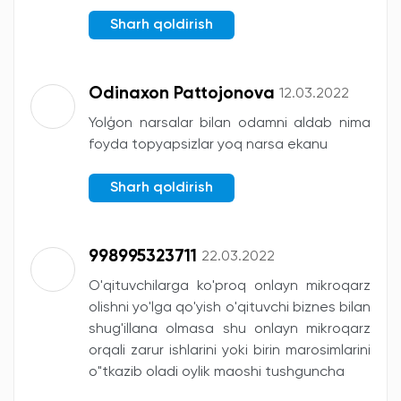
Sharh qoldirish
Odinaxon Pattojonova
12.03.2022
Yolģon narsalar bilan odamni aldab nima
foyda topyapsizlar yoq narsa ekanu
Sharh qoldirish
998995323711
22.03.2022
O'qituvchilarga ko'proq onlayn mikroqarz
olishni yo'lga qo'yish o'qituvchi biznes bilan
shug'illana olmasa shu onlayn mikroqarz
orqali zarur ishlarini yoki birin marosimlarini
o"tkazib oladi oylik maoshi tushguncha