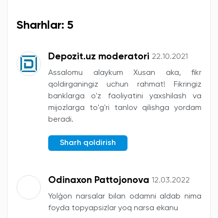
Sharhlar: 5
Depozit.uz moderatori
22.10.2021
Assalomu alaykum Xusan aka, fikr
qoldirganingiz uchun rahmat! Fikringiz
banklarga o'z faoliyatini yaxshilash va
mijozlarga to'g'ri tanlov qilishga yordam
beradi.
Sharh qoldirish
Odinaxon Pattojonova
12.03.2022
Yolģon narsalar bilan odamni aldab nima
foyda topyapsizlar yoq narsa ekanu