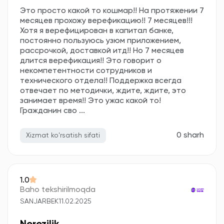
Это просто какой то кошмар!! На протяжении 7
месяцев прохожу верефикацию!! 7 месяцев!!!
Хотя я верефицирован в капитал банке,
постоянно пользуюсь узюм приложением,
рассрочкой, доставкой итд!! Но 7 месяцев
длится верефикация!! Это говорит о
некомпетентности сотрудников и
технического отдела!! Поддержка всегда
отвечает по методички, ждите, ждите, это
занимает время!! Это ужас какой то!
Гражданин сво ...
0 sharh
Xizmat ko'rsatish sifati
1.0
Baho tekshirilmoqda
SANJARBEK
11.02.2025