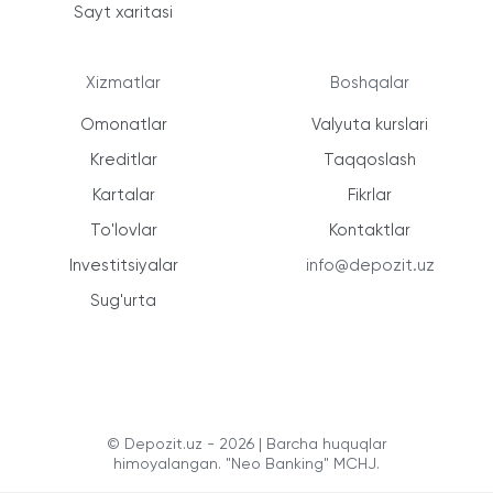
Sayt xaritasi
Xizmatlar
Boshqalar
Omonatlar
Valyuta kurslari
Kreditlar
Taqqoslash
Kartalar
Fikrlar
To'lovlar
Kontaktlar
Investitsiyalar
info@depozit.uz
Sug'urta
© Depozit.uz - 2026 | Barcha huquqlar
himoyalangan. "Neo Banking" MCHJ.