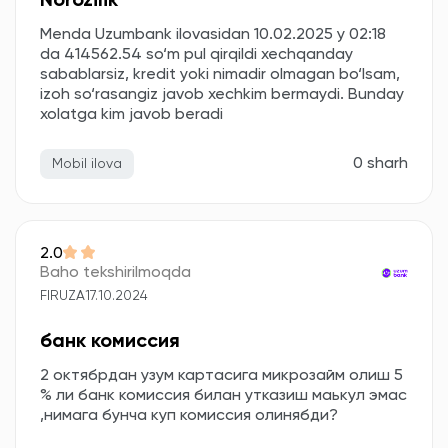
Norozilik
Menda Uzumbank ilovasidan 10.02.2025 y 02:18
da 414562.54 so‘m pul qirqildi xechqanday
sabablarsiz, kredit yoki nimadir olmagan bo‘lsam,
izoh so‘rasangiz javob xechkim bermaydi. Bunday
xolatga kim javob beradi
0 sharh
Mobil ilova
2.0
Baho tekshirilmoqda
FIRUZA
17.10.2024
банк комиссия
2 октябрдан узум картасига микрозайм олиш 5
% ли банк комиссия билан утказиш маькул эмас
,нимага бунча куп комиссия олинябди?