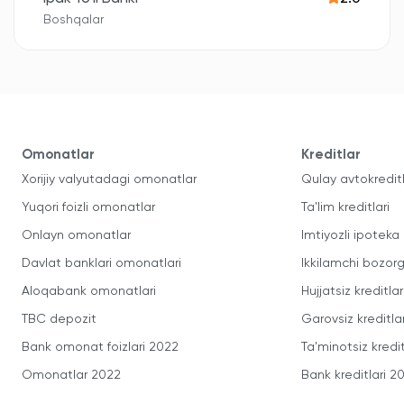
Boshqalar
Omonatlar
Kreditlar
Xorijiy valyutadagi omonatlar
Qulay avtokredit
Yuqori foizli omonatlar
Ta'lim kreditlari
Onlayn omonatlar
Imtiyozli ipoteka
Davlat banklari omonatlari
Ikkilamchi bozorg
Aloqabank omonatlari
Hujjatsiz kreditlar
TBC depozit
Garovsiz kreditla
Bank omonat foizlari 2022
Ta'minotsiz kredit
Omonatlar 2022
Bank kreditlari 2