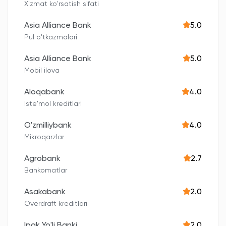
Xizmat ko'rsatish sifati
Asia Alliance Bank
5.0
Pul o'tkazmalari
Asia Alliance Bank
5.0
Mobil ilova
Aloqabank
4.0
Iste'mol kreditlari
O'zmilliybank
4.0
Mikroqarzlar
Agrobank
2.7
Bankomatlar
Asakabank
2.0
Overdraft kreditlari
Ipak Yo'li Banki
2.0