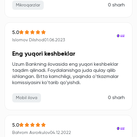
0 sharh
Mikroqarzlar
5.0
Islomov Dilshod
01.06.2023
Eng yuqori keshbeklar
Uzum Bankning ilovasida eng yuqori keshbeklar
taqdim qilinadi. Foydalanishga juda qulay qilib
ishlangan. Bitta kamchiligi, yaqinda o'tkazmalar
komissiyasini ko'tarib qo'yishdi.
0 sharh
Mobil ilova
5.0
Bahrom Asrorkulov
04.12.2022