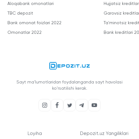
Aloqabank omonatlari
Hujjatsiz kreditlar
TBC depozit
Garovsiz kreditla
Bank omonat foizlari 2022
Ta'minotsiz kredit
Omonatlar 2022
Bank kreditlari 2
Sayt ma'lumotlaridan foydalanganda sayt havolasi
ko'rsatilishi kerak.
Loyiha
Depozit.uz Yangiliklari