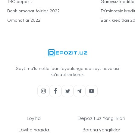
TBC depozit
Garovsiz kreditla
Bank omonat foizlari 2022
Ta'minotsiz kredit
Omonatlar 2022
Bank kreditlari 2
Sayt ma'lumotlaridan foydalanganda sayt havolasi
ko'rsatilishi kerak.
Loyiha
Depozit.uz Yangiliklari
Loyiha haqida
Barcha yangiliklar