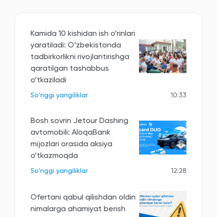
Kamida 10 kishidan ish o‘rinlari
yaratiladi: O‘zbekistonda
tadbirkorlikni rivojlantirishga
qaratilgan tashabbus
o‘tkaziladi
So'nggi yangiliklar
10:33
Bosh sovrin Jetour Dashing
avtomobili: AloqaBank
mijozlari orasida aksiya
o’tkazmoqda
So'nggi yangiliklar
12:28
Ofertani qabul qilishdan oldin
nimalarga ahamiyat berish