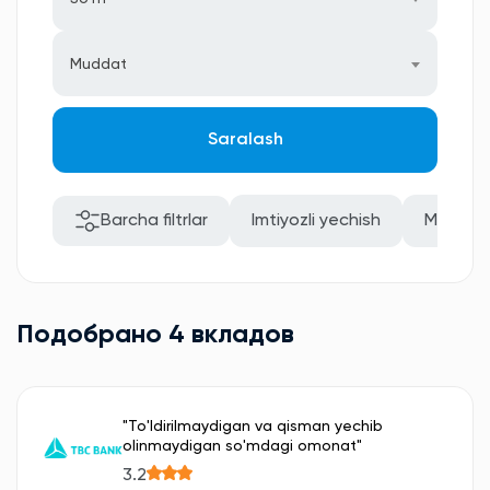
Muddat
Saralash
Barcha filtrlar
Imtiyozli yechish
Mablag'
Подобрано 4 вкладов
"To'ldirilmaydigan va qisman yechib
olinmaydigan so'mdagi omonat"
3.2