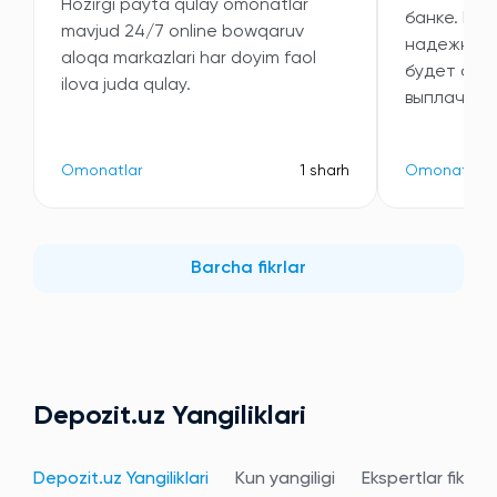
Hozirgi payta qulay omonatlar
банке. Выб
mavjud 24/7 online bowqaruv
надежность
aloqa markazlari har doyim faol
будет ста
ilova juda qulay.
выплачива
Omonatlar
1 sharh
Omonatlar
Barcha fikrlar
Depozit.uz Yangiliklari
Depozit.uz Yangiliklari
Kun yangiligi
Ekspertlar fikri