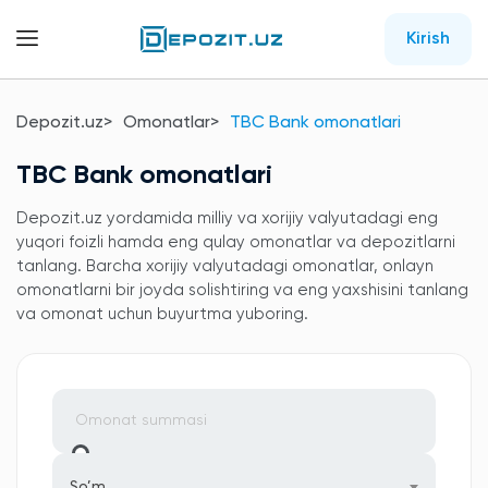
Kirish
Depozit.uz
Omonatlar
TBC Bank omonatlari
TBC Bank omonatlari
Depozit.uz yordamida milliy va xorijiy valyutadagi eng
yuqori foizli hamda eng qulay omonatlar va depozitlarni
tanlang. Barcha xorijiy valyutadagi omonatlar, onlayn
omonatlarni bir joyda solishtiring va eng yaxshisini tanlang
va omonat uchun buyurtma yuboring.
So’m