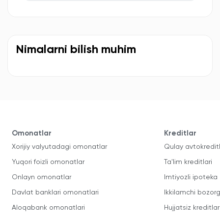
Nimalarni bilish muhim
Omonatlar
Kreditlar
Xorijiy valyutadagi omonatlar
Qulay avtokredit
Yuqori foizli omonatlar
Ta'lim kreditlari
Onlayn omonatlar
Imtiyozli ipoteka
Davlat banklari omonatlari
Ikkilamchi bozorg
Aloqabank omonatlari
Hujjatsiz kreditlar