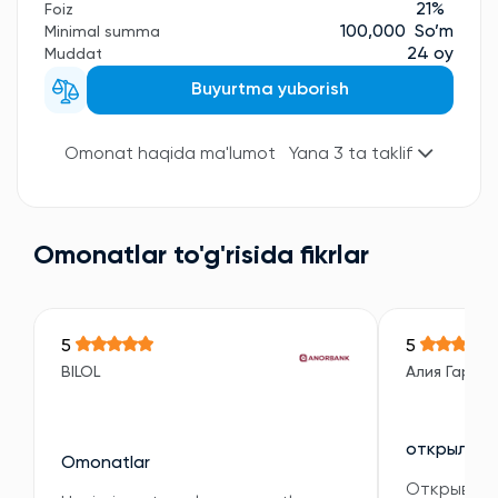
21%
Foiz
100,000 So’m
Minimal summa
24 oy
Muddat
Buyurtma yuborish
Omonat haqida ma'lumot
Yana 3 ta taklif
Omonatlar to'g'risida fikrlar
5
5
BILOL
Алия Гарип
открыла в
Omonatlar
Открывала