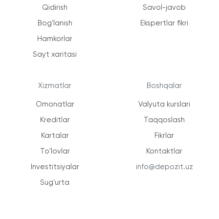
Qidirish
Savol-javob
Bog'lanish
Ekspertlar fikri
Hamkorlar
Sayt xaritasi
Xizmatlar
Boshqalar
Omonatlar
Valyuta kurslari
Kreditlar
Taqqoslash
Kartalar
Fikrlar
To'lovlar
Kontaktlar
Investitsiyalar
info@depozit.uz
Sug'urta