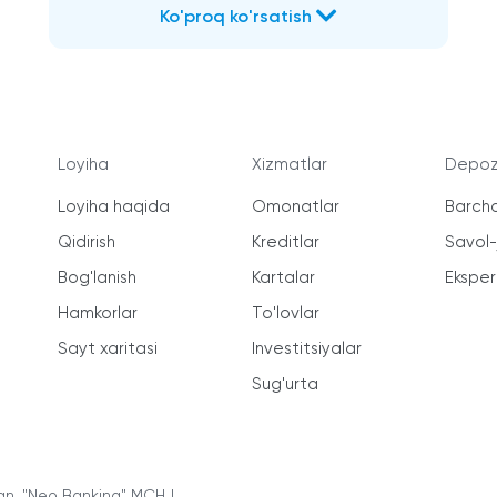
Ko'proq ko'rsatish
Loyiha
Xizmatlar
Depozi
Loyiha haqida
Omonatlar
Barcha
Qidirish
Kreditlar
Savol
Bog'lanish
Kartalar
Ekspert
Hamkorlar
To'lovlar
Sayt xaritasi
Investitsiyalar
Sug'urta
an. "Neo Banking" MCHJ.