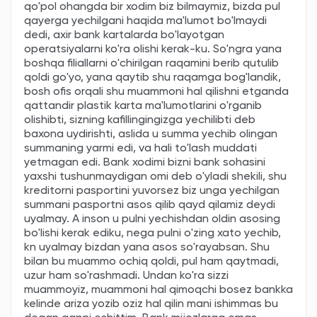
qo'pol ohangda bir xodim biz bilmaymiz, bizda pul
qayerga yechilgani haqida ma'lumot bo'lmaydi
dedi, axir bank kartalarda bo'layotgan
operatsiyalarni ko'ra olishi kerak-ku. So'ngra yana
boshqa filiallarni o'chirilgan raqamini berib qutulib
qoldi go'yo, yana qaytib shu raqamga bog'landik,
bosh ofis orqali shu muammoni hal qilishni etganda
qattandir plastik karta ma'lumotlarini o'rganib
olishibti, sizning kafillingingizga yechilibti deb
baxona uydirishti, aslida u summa yechib olingan
summaning yarmi edi, va hali to'lash muddati
yetmagan edi. Bank xodimi bizni bank sohasini
yaxshi tushunmaydigan omi deb o'yladi shekili, shu
kreditorni pasportini yuvorsez biz unga yechilgan
summani pasportni asos qilib qayd qilamiz deydi
uyalmay. A inson u pulni yechishdan oldin asosing
bo'lishi kerak ediku, nega pulni o'zing xato yechib,
kn uyalmay bizdan yana asos so'rayabsan. Shu
bilan bu muammo ochiq qoldi, pul ham qaytmadi,
uzur ham so'rashmadi. Undan ko'ra sizzi
muammoyiz, muammoni hal qimoqchi bosez bankka
kelinde ariza yozib oziz hal qilin mani ishimmas bu