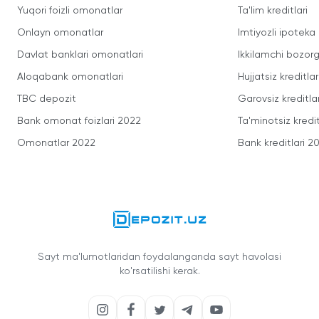
Yuqori foizli omonatlar
Ta'lim kreditlari
Onlayn omonatlar
Imtiyozli ipoteka
Davlat banklari omonatlari
Ikkilamchi bozorg
Aloqabank omonatlari
Hujjatsiz kreditlar
TBC depozit
Garovsiz kreditla
Bank omonat foizlari 2022
Ta'minotsiz kredit
Omonatlar 2022
Bank kreditlari 2
Sayt ma'lumotlaridan foydalanganda sayt havolasi
ko'rsatilishi kerak.