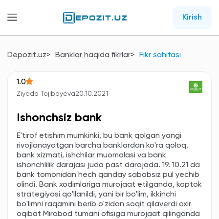
Kirish
Depozit.uz
Banklar haqida fikrlar
Fikr sahifasi
1.0
Ziyoda Tojiboyeva
20.10.2021
Ishonchsiz bank
E'tirof etishim mumkinki, bu bank qolgan yangi
rivojlanayotgan barcha banklardan ko'ra qoloq,
bank xizmati, ishchilar muomalasi va bank
ishonchlilik darajasi juda past darajada. 19. 10.21 da
bank tomonidan hech qanday sababsiz pul yechib
olindi. Bank xodimlariga murojaat etilganda, koptok
strategiyasi qo'llanildi, yani bir bo'lim, ikkinchi
bo'limni raqamini berib o'zidan soqit qilaverdi oxir
oqibat Mirobod tumani ofisiga murojaat qilinganda