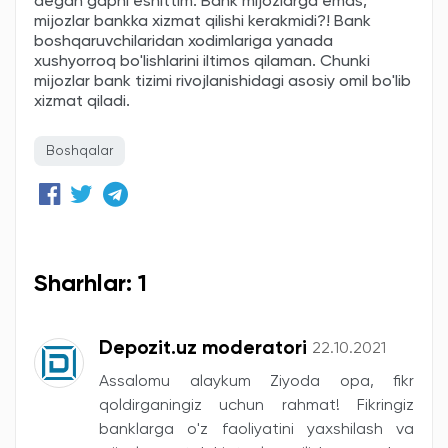
degan gapni eshittim. Bank mijozlarga emas,
mijozlar bankka xizmat qilishi kerakmidi?! Bank
boshqaruvchilaridan xodimlariga yanada
xushyorroq bo'lishlarini iltimos qilaman. Chunki
mijozlar bank tizimi rivojlanishidagi asosiy omil bo'lib
xizmat qiladi.
Boshqalar
Sharhlar: 1
Depozit.uz moderatori
22.10.2021
Assalomu alaykum Ziyoda opa, fikr
qoldirganingiz uchun rahmat! Fikringiz
banklarga o'z faoliyatini yaxshilash va