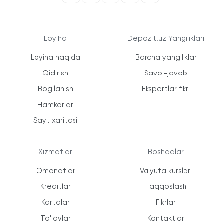
Loyiha
Depozit.uz Yangiliklari
Loyiha haqida
Barcha yangiliklar
Qidirish
Savol-javob
Bog'lanish
Ekspertlar fikri
Hamkorlar
Sayt xaritasi
Xizmatlar
Boshqalar
Omonatlar
Valyuta kurslari
Kreditlar
Taqqoslash
Kartalar
Fikrlar
To'lovlar
Kontaktlar