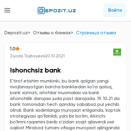
Войти
Depozit.uz
Отзывы о банках
Страница отзыва
1.0
Ziyoda Tojiboyeva
20.10.2021
Ishonchsiz bank
E'tirof etishim mumkinki, bu bank qolgan yangi
rivojlanayotgan barcha banklardan ko'ra qoloq,
bank xizmati, ishchilar muomalasi va bank
ishonchlilik darajasi juda past darajada. 19. 10.21 da
bank tomonidan hech qanday sababsiz pul yechib
olindi. Bank xodimlariga murojaat etilganda, koptok
strategiyasi qo'llanildi, yani bir bo'lim, ikkinchi
bo'limni raqamini berib o'zidan soqit qilaverdi oxir
oqibat Mirobod tumani ofisiga murojaat qilinganda