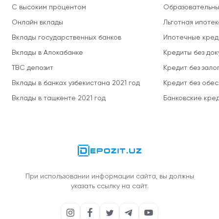
С высоким процентом
Образовательны
Онлайн вклады
Льготная ипотек
Вклады государственных банков
Ипотечные кред
Вклады в Алокабанке
Кредиты без до
TBC депозит
Кредит без зало
Вклады в банках узбекистана 2021 год
Кредит без обе
Вклады в ташкенте 2021 год
Банковские кред
При использовании информации сайта, вы должны
указать ссылку на сайт.