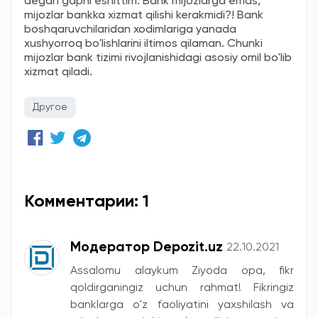
degan gapni eshittim. Bank mijozlarga emas,
mijozlar bankka xizmat qilishi kerakmidi?! Bank
boshqaruvchilaridan xodimlariga yanada
xushyorroq bo'lishlarini iltimos qilaman. Chunki
mijozlar bank tizimi rivojlanishidagi asosiy omil bo'lib
xizmat qiladi.
Другое
Комментарии: 1
Модератор Depozit.uz
22.10.2021
Assalomu alaykum Ziyoda opa, fikr
qoldirganingiz uchun rahmat! Fikringiz
banklarga o'z faoliyatini yaxshilash va