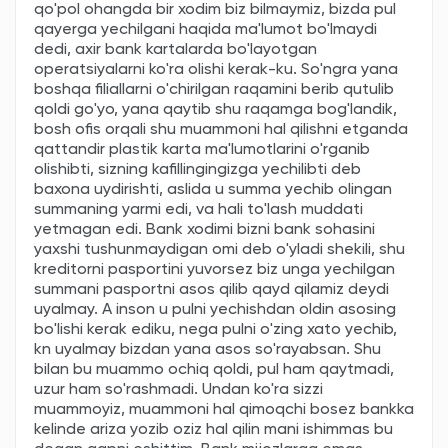
qo'pol ohangda bir xodim biz bilmaymiz, bizda pul
qayerga yechilgani haqida ma'lumot bo'lmaydi
dedi, axir bank kartalarda bo'layotgan
operatsiyalarni ko'ra olishi kerak-ku. So'ngra yana
boshqa filiallarni o'chirilgan raqamini berib qutulib
qoldi go'yo, yana qaytib shu raqamga bog'landik,
bosh ofis orqali shu muammoni hal qilishni etganda
qattandir plastik karta ma'lumotlarini o'rganib
olishibti, sizning kafillingingizga yechilibti deb
baxona uydirishti, aslida u summa yechib olingan
summaning yarmi edi, va hali to'lash muddati
yetmagan edi. Bank xodimi bizni bank sohasini
yaxshi tushunmaydigan omi deb o'yladi shekili, shu
kreditorni pasportini yuvorsez biz unga yechilgan
summani pasportni asos qilib qayd qilamiz deydi
uyalmay. A inson u pulni yechishdan oldin asosing
bo'lishi kerak ediku, nega pulni o'zing xato yechib,
kn uyalmay bizdan yana asos so'rayabsan. Shu
bilan bu muammo ochiq qoldi, pul ham qaytmadi,
uzur ham so'rashmadi. Undan ko'ra sizzi
muammoyiz, muammoni hal qimoqchi bosez bankka
kelinde ariza yozib oziz hal qilin mani ishimmas bu