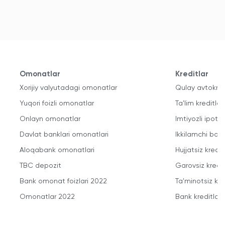
Omonatlar
Kreditlar
Xorijiy valyutadagi omonatlar
Qulay avtokred
Yuqori foizli omonatlar
Ta'lim kreditlari
Onlayn omonatlar
Imtiyozli ipote
Davlat banklari omonatlari
Ikkilamchi bozo
Aloqabank omonatlari
Hujjatsiz kredit
TBC depozit
Garovsiz kredit
Bank omonat foizlari 2022
Ta'minotsiz kre
Omonatlar 2022
Bank kreditlari