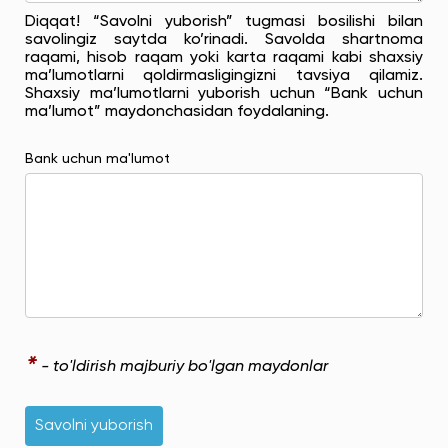
Diqqat! “Savolni yuborish” tugmasi bosilishi bilan
savolingiz saytda ko’rinadi. Savolda shartnoma
raqami, hisob raqam yoki karta raqami kabi shaxsiy
ma’lumotlarni qoldirmasligingizni tavsiya qilamiz.
Shaxsiy ma’lumotlarni yuborish uchun “Bank uchun
ma’lumot” maydonchasidan foydalaning.
Bank uchun ma'lumot
*
- to'ldirish majburiy bo'lgan maydonlar
Savolni yuborish