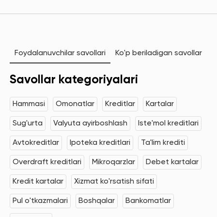
Foydalanuvchilar savollari
Ko'p beriladigan savollar
Savollar kategoriyalari
Hammasi
Omonatlar
Kreditlar
Kartalar
Sug'urta
Valyuta ayirboshlash
Iste'mol kreditlari
Avtokreditlar
Ipoteka kreditlari
Ta'lim krediti
Overdraft kreditlari
Mikroqarzlar
Debet kartalar
Kredit kartalar
Xizmat ko'rsatish sifati
Pul o'tkazmalari
Boshqalar
Bankomatlar