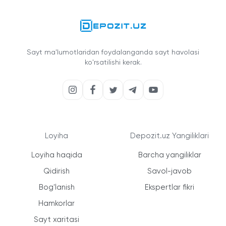
Sayt ma'lumotlaridan foydalanganda sayt havolasi
ko'rsatilishi kerak.
Loyiha
Depozit.uz Yangiliklari
Loyiha haqida
Barcha yangiliklar
Qidirish
Savol-javob
Bog'lanish
Ekspertlar fikri
Hamkorlar
Sayt xaritasi