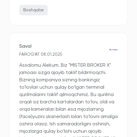
Boshqalar
Savol
FAROG‘AT 08.01.2025
Assalomu Alekum. Biz "MISTER BROKER X"
jamoasi sizga ajoyib taklif bildirmoqchi.
Bizning kompaniya sizning bankingiz
to'lovlari uchun qulay bo'lgan terminal
qurilmalarini taklif qilmoqchimiz. Bu qurilma
orqali siz barcha kartalardan to'lov, oldi va
orqa kameralari bilan esa mijozlarning
(face)yuzini skanerlash bilan to'lovni amalga
oshira olasiz. Ish samaradorligini oshirish,
mijozlarga qulay bo'lishi uchun ajoyib