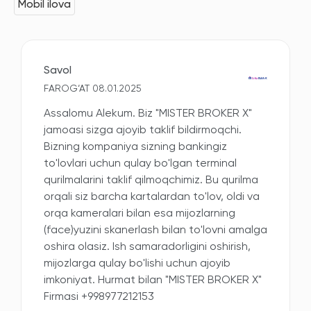
Mobil ilova
Savol
FAROG‘AT 08.01.2025
Assalomu Alekum. Biz "MISTER BROKER X"
jamoasi sizga ajoyib taklif bildirmoqchi.
Bizning kompaniya sizning bankingiz
to'lovlari uchun qulay bo'lgan terminal
qurilmalarini taklif qilmoqchimiz. Bu qurilma
orqali siz barcha kartalardan to'lov, oldi va
orqa kameralari bilan esa mijozlarning
(face)yuzini skanerlash bilan to'lovni amalga
oshira olasiz. Ish samaradorligini oshirish,
mijozlarga qulay bo'lishi uchun ajoyib
imkoniyat. Hurmat bilan "MISTER BROKER X"
Firmasi +998977212153