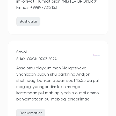
imkoniyat. Hurmat bilan "MISTER BROKER X"
Firmasi +998977212153
Boshqalar
Savol
SHAXLOXON 07.03.2024
Assalomu alaykum men Meliqoziyeva
Shahloxon bugun shu bankning Andijon
shahridagi bankamatidan soat 15:55 da pul
maglagi yechgandim lekin menga
kartamdan pul mablagi yechib olimdi ammo
bankamatdan pul mablagi chiqarilmadi
Bankomatlar