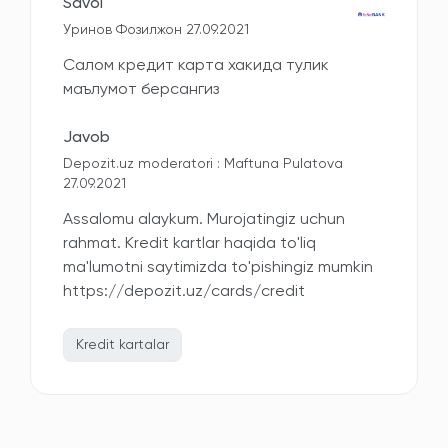
Savol
Уринов Фозилжон 27.09.2021
Салом кредит карта хакида тулик
маълумот берсангиз
Javob
Depozit.uz moderatori : Maftuna Pulatova
27.09.2021
Assalomu alaykum. Murojatingiz uchun
rahmat. Kredit kartlar haqida to'liq
ma'lumotni saytimizda to'pishingiz mumkin
https://depozit.uz/cards/credit
Kredit kartalar