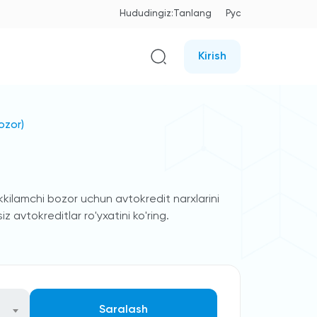
Hududingiz:
Tanlang
Рус
Kirish
ozor)
ikkilamchi bozor uchun avtokredit narxlarini
 avtokreditlar ro'yxatini ko'ring.
Saralash