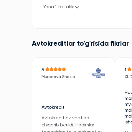
Yana 1 ta taklif
Avtokreditlar to'g'risida fikrlar
5
1
Murodova Shaxlo
XU
Hod
mal
my.
Avtokredit
mal
mal
Avtokredit oz vaqtida
ish
chiqarib berildi. Hodimlar