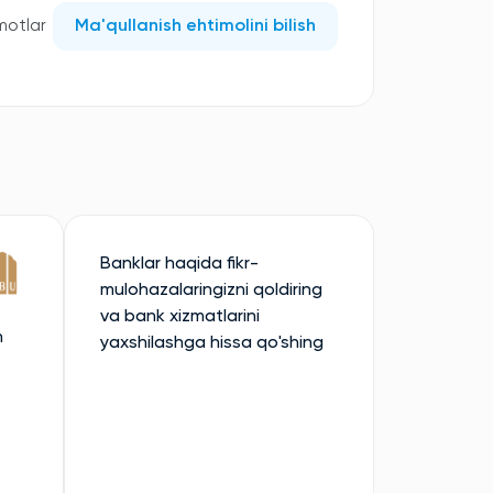
motlar
Ma'qullanish ehtimolini bilish
Banklar haqida fikr-
mulohazalaringizni qoldiring
va bank xizmatlarini
n
yaxshilashga hissa qo'shing