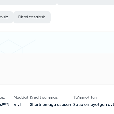
ovsiz
Filtrni tozalash
oiz
Muddat
Kredit summasi
Ta'minot turi
6.99%
4 yil
Shartnomaga asosan
Sotib olinayotgan av