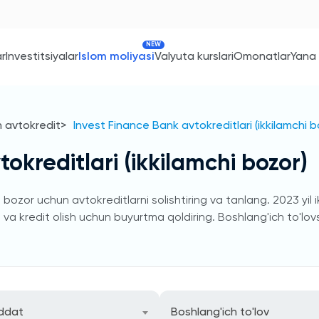
NEW
ar
Investitsiyalar
Islom moliyasi
Valyuta kurslari
Omonatlar
Yana
n avtokredit
Invest Finance Bank avtokreditlari (ikkilamchi b
okreditlari (ikkilamchi bozor)
bozor uchun avtokreditlarni solishtiring va tanlang. 2023 yil 
va kredit olish uchun buyurtma qoldiring. Boshlang'ich to'lovsiz
ddat
Boshlang'ich to'lov