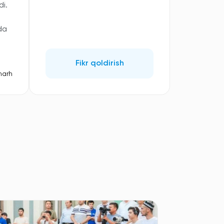
i.
da
Fikr qoldirish
harh