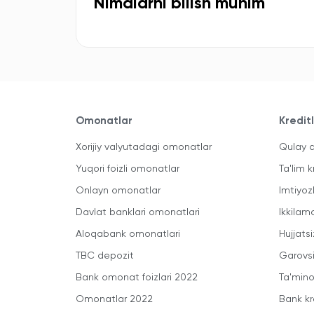
Nimalarni bilish muhim
Omonatlar
Kredit
Xorijiy valyutadagi omonatlar
Qulay a
Yuqori foizli omonatlar
Ta'lim k
Onlayn omonatlar
Imtiyoz
Davlat banklari omonatlari
Ikkilam
Aloqabank omonatlari
Hujjatsi
TBC depozit
Garovsi
Bank omonat foizlari 2022
Ta'minot
Omonatlar 2022
Bank kr