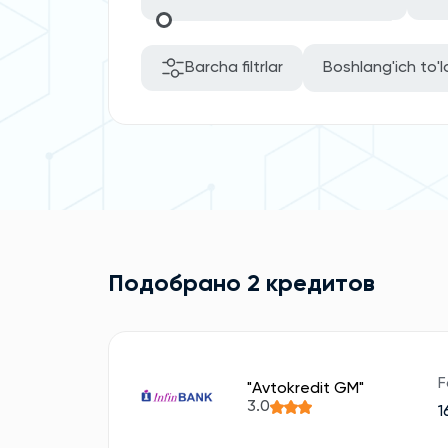
Barcha filtrlar
Boshlang'ich to'l
Подобрано 2 кредитов
F
"Avtokredit GM"
3.0
1