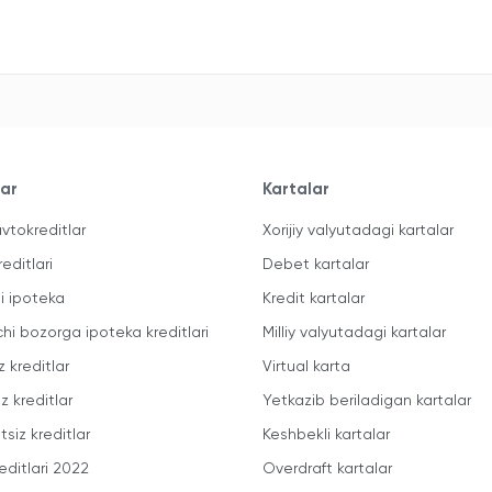
lar
Kartalar
vtokreditlar
Xorijiy valyutadagi kartalar
reditlari
Debet kartalar
li ipoteka
Kredit kartalar
chi bozorga ipoteka kreditlari
Milliy valyutadagi kartalar
z kreditlar
Virtual karta
z kreditlar
Yetkazib beriladigan kartalar
siz kreditlar
Keshbekli kartalar
editlari 2022
Overdraft kartalar