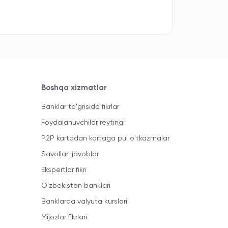
Boshqa xizmatlar
Banklar to'grisida fikrlar
Foydalanuvchilar reytingi
P2P kartadan kartaga pul o'tkazmalar
Savollar-javoblar
Ekspertlar fikri
O'zbekiston banklari
Banklarda valyuta kurslari
Mijozlar fikrlari