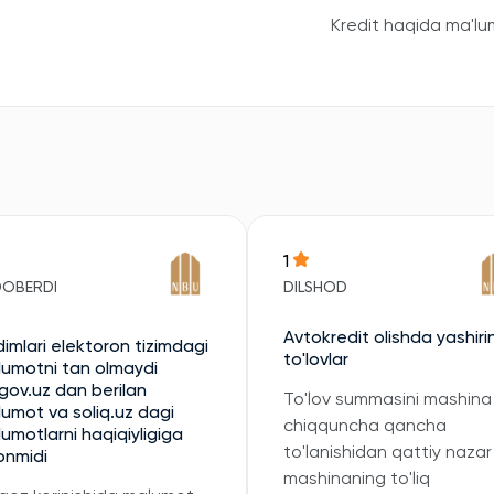
Kredit haqida ma'lu
1
DOBERDI
DILSHOD
Avtokredit olishda yashiri
imlari elektoron tizimdagi
to'lovlar
umotni tan olmaydi
gov.uz dan berilan
To'lov summasini mashina
umot va soliq.uz dagi
chiqquncha qancha
umotlarni haqiqiyligiga
to'lanishidan qattiy nazar
onmidi
mashinaning to'liq