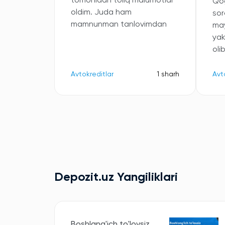
tomonidan toliq malumotlar
Qog
oldim. Juda ham
sor
mamnunman tanlovimdan
may
ya
oli
Avtokreditlar
1 sharh
Avt
Depozit.uz Yangiliklari
Boshlang'ich to'lovsiz