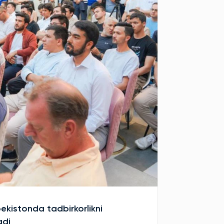
bekistonda tadbirkorlikni
adi