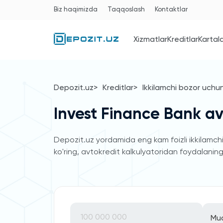
Biz haqimizda
Taqqoslash
Kontaktlar
Xizmatlar
Kreditlar
Kartal
Depozit.uz
Kreditlar
Ikkilamchi bozor uchu
Invest Finance Bank avt
Depozit.uz yordamida eng kam foizli ikkilamchi 
ko'ring, avtokredit kalkulyatoridan foydalaning 
Mu