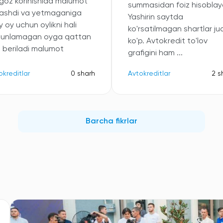
oz korinishida malumot
summasidan foiz hisoblayd
ashdi va yetmaganiga
Yashirin saytda
 oy uchun oylikni hali
ko'rsatilmagan shartlar ju
kunlamagan oyga qattan
ko'p. Avtokredit to'lov
b beriladi malumot
grafigini ham ...
okreditlar
0 sharh
Avtokreditlar
2 s
Barcha fikrlar