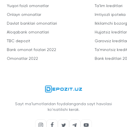
Yuqori foizli omonatlar
Ta'lim kreditlari
Onlayn omonatlar
Imtiyozli ipoteka
Davlat banklari omonatlari
Ikkilamchi bozorg
Aloqabank omonatlari
Hujjatsiz kreditlar
TBC depozit
Garovsiz kreditla
Bank omonat foizlari 2022
Ta'minotsiz kredit
Omonatlar 2022
Bank kreditlari 2
Sayt ma'lumotlaridan foydalanganda sayt havolasi
ko'rsatilishi kerak.