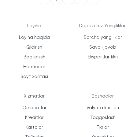
Loyiha
Depozit.uz Yangiliklari
Loyiha haqida
Barcha yangiliklar
Qidirish
Savol-javob
Bog'lanish
Ekspertlar fikri
Hamkorlar
Sayt xaritasi
Xizmatlar
Boshqalar
Omonatlar
Valyuta kurslari
Kreditlar
Taqqoslash
Kartalar
Fikrlar