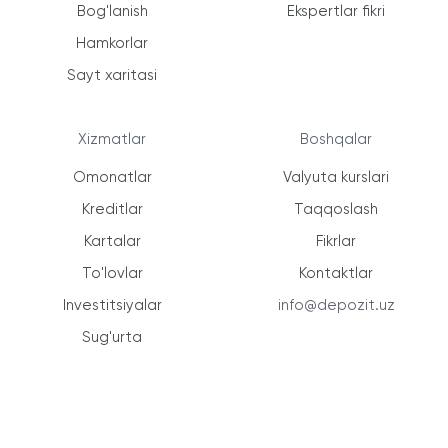
Bog'lanish
Ekspertlar fikri
Hamkorlar
Sayt xaritasi
Xizmatlar
Boshqalar
Omonatlar
Valyuta kurslari
Kreditlar
Taqqoslash
Kartalar
Fikrlar
To'lovlar
Kontaktlar
Investitsiyalar
info@depozit.uz
Sug'urta