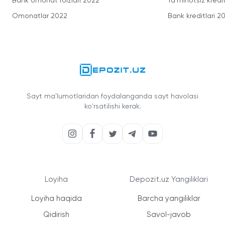
Bank omonat foizlari 2022
Ta'minotsiz kredit
Omonatlar 2022
Bank kreditlari 2
Sayt ma'lumotlaridan foydalanganda sayt havolasi
ko'rsatilishi kerak.
Loyiha
Depozit.uz Yangiliklari
Loyiha haqida
Barcha yangiliklar
Qidirish
Savol-javob