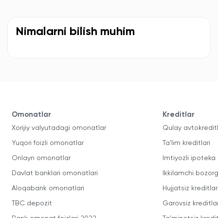
Nimalarni bilish muhim
Omonatlar
Kreditlar
Xorijiy valyutadagi omonatlar
Qulay avtokredit
Yuqori foizli omonatlar
Ta'lim kreditlari
Onlayn omonatlar
Imtiyozli ipoteka
Davlat banklari omonatlari
Ikkilamchi bozorg
Aloqabank omonatlari
Hujjatsiz kreditlar
TBC depozit
Garovsiz kreditla