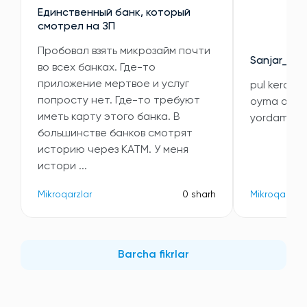
Единственный банк, который
смотрел на ЗП
Пробовал взять микрозайм почти
Sanjar_010
во всех банках. Где-то
приложение мертвое и услуг
pul kerak i
попросту нет. Где-то требуют
oyma oy 5 m
иметь карту этого банка. В
yordam qil
большинстве банков смотрят
историю через КАТМ. У меня
истори ...
Mikroqarzlar
0 sharh
Mikroqarzlar
Barcha fikrlar