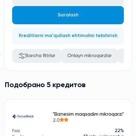
Saralash
Kreditlarni ma'qullash ehtimolini tekshirish
Barcha filtrlar
Onlayn mikroqarzlar
Rasm
Подобрано 5 кредитов
"Biznesim maqsadim mikroqarzi"
2.0
22%
Foiz