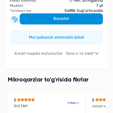
17 mln. so'mgacha
Kredit summasi
7 yil
Muddat
Kafillik Sug’urta polisi
Ta'minot turi
Batafsil
Ma'qullanish ehtimolini bilish
Kredit haqida ma'lumotlar
Yana 4 ta taklif
Mikroqarzlar to'g'risida fikrlar
5
5
RUSTAM
sanjar isroil