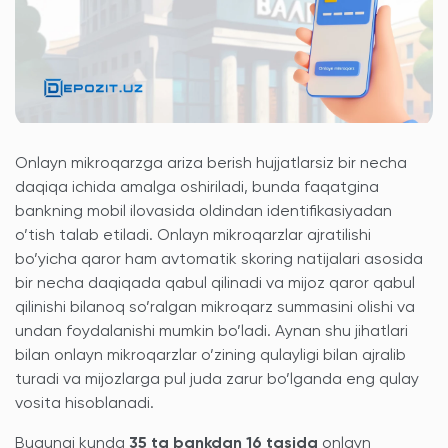
Onlayn mikroqarzga ariza berish hujjatlarsiz bir necha
daqiqa ichida amalga oshiriladi, bunda faqatgina
bankning mobil ilovasida oldindan identifikasiyadan
o’tish talab etiladi. Onlayn mikroqarzlar ajratilishi
bo’yicha qaror ham avtomatik skoring natijalari asosida
bir necha daqiqada qabul qilinadi va mijoz qaror qabul
qilinishi bilanoq so’ralgan mikroqarz summasini olishi va
undan foydalanishi mumkin bo’ladi. Aynan shu jihatlari
bilan onlayn mikroqarzlar o’zining qulayligi bilan ajralib
turadi va mijozlarga pul juda zarur bo’lganda eng qulay
vosita hisoblanadi.
Bugungi kunda
35 ta bankdan 16 tasida
onlayn