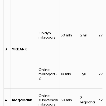
Onlayn
50 mln
2 yil
27%
mikroqarz
3
MKBANK
Online
mikroqarz-
10 mln
1 yil
29%
2
Online
3
4
Aloqabank
«Universal»
50 mln
32%
yilgacha
mikroqarz