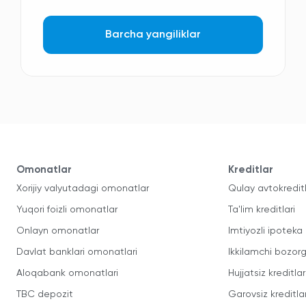
Barcha yangiliklar
Omonatlar
Kreditlar
Xorijiy valyutadagi omonatlar
Qulay avtokredit
Yuqori foizli omonatlar
Ta'lim kreditlari
Onlayn omonatlar
Imtiyozli ipoteka
Davlat banklari omonatlari
Ikkilamchi bozorg
Aloqabank omonatlari
Hujjatsiz kreditlar
TBC depozit
Garovsiz kreditla