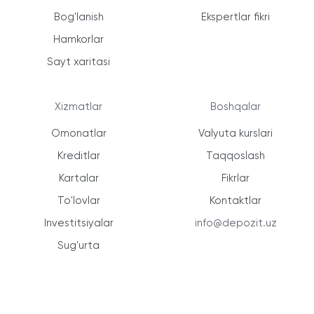
Bog'lanish
Ekspertlar fikri
Hamkorlar
Sayt xaritasi
Xizmatlar
Boshqalar
Omonatlar
Valyuta kurslari
Kreditlar
Taqqoslash
Kartalar
Fikrlar
To'lovlar
Kontaktlar
Investitsiyalar
info@depozit.uz
Sug'urta