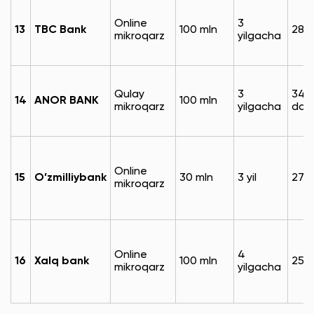
Online
3
13
TBC Bank
100 mln
28%
mikroqarz
yilgacha
Qulay
3
34%
14
ANOR BANK
100 mln
mikroqarz
yilgacha
dan
Online
15
O’zmilliybank
30 mln
3 yil
27-
mikroqarz
Online
4
16
Xalq bank
100 mln
25%
mikroqarz
yilgacha