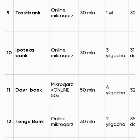
Online
9
Trastbank
30 mln
1 yil
32%
mikroqarz
Ipoteka-
Online
3
31.9
10
30 mln
bank
mikroqarz
yilgacha
dan
Mikroqarz
4
11
Davr-bank
«ONLINE
50 mln
32%
yilgacha
50»‎
Online
2
35.
12
Tenge Bank
30 mln
mikroqarz
yilgacha
dan