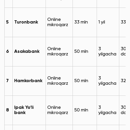
Online
5
Turonbank
33 mln
1 yil
33%
mikroqarz
Online
3
30%
6
Asakabank
50 mln
mikroqarz
yilgacha
dan
Online
3
7
Hamkorbank
50 mln
32%
mikroqarz
yilgacha
Ipak Yo‘li
Online
3
30.
8
50 mln
bank
mikroqarz
yilgacha
dan