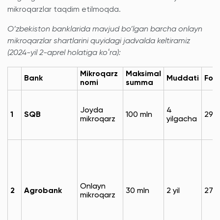
mikroqarzlar taqdim etilmoqda.
O’zbekiston banklarida mavjud bo’lgan barcha onlayn
mikroqarzlar shartlarini quyidagi jadvalda keltiramiz
(2024-yil 2-aprel holatiga koʻra):
Mikroqarz
Maksimal
Bank
Muddati
Foiz
nomi
summa
Joyda
4
1
SQB
100 mln
29%
mikroqarz
yilgacha
Onlayn
2
Agrobank
30 mln
2 yil
27.
mikroqarz